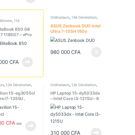
Ordinateurs
,
14è Génération
,
itionne
,
11è
Convertibles
,
Core 7
,
Ecran
tion
,
Core i7
,
14"
,
Ecran tactile
,
Portatifs
,
ASUS Zenbook DUO Intel
ckage
,
Ecran 15.6"
,
Processeur Intel
,
Sur
iteBook 850 G8
Ultra 7-155H 16Go
actile
,
Ordinateurs
,
Commande
i7 1185G7 – vPro
fs
LPDDR5X / 1To SSD PCIe
Génération) 16
Gen4 M.2 SSD – Double
R4 / 512 Go
Écran tactile WQ+ OLED,
Ecran 15.6
980 000
CFA
14 pouces- UX8406MA
s, Tactile
 000
CFA
urs
,
13è Génération
,
Ordinateurs
,
12è Génération
,
cran 15.6"
,
Ecran
Core i3
,
Ecran 15.6"
,
Ecran
emoire Graphique
tactile
,
Portatifs
ilion 15-eg3055cl
HP Laptop 15-dy5033dx
rtatifs
,
Processeur
ore i7-1355U ,
– Intel Core i3-1215U – 8
1To SSD, NVIDIA
Go DDR4 /256 Go PCIe
e MX550 2Go,
NVMe M.2 SSD – Ecran
5.6 Pouces tactile
15.6, Tactile
00
CFA
590
310 000
CFA