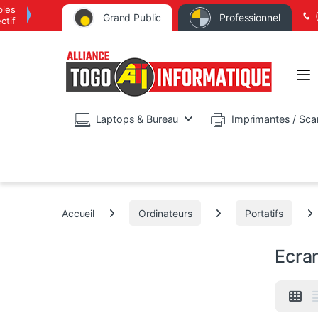
bles
Grand Public
Professionnel
ctif
Op
Laptops & Bureau
Imprimantes / Sca
Accueil
Ordinateurs
Portatifs
Ecran