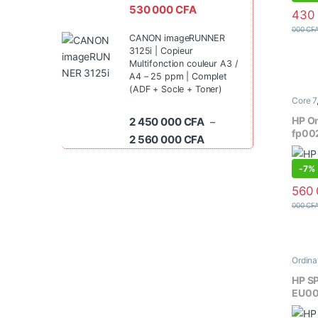
1200
530 000
CFA
430
000
CF
CANON imageRUNNER
3125i | Copieur
Multifonction couleur A3 /
A4 – 25 ppm | Complet
(ADF + Socle + Toner)
Core 7
Ecran t
Portati
HP Om
2 450 000
CFA
–
fp002
Plage de prix : 2 450 0
2 560 000
CFA
16Go
– Écr
-
7%
2K (
560
000
CF
Ordina
Ultra
,
Core U
HP S
tactile
EU00
Intel
Core 