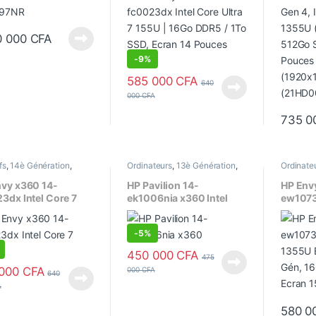
5x / 1To PCIe
/ 1To SSD, Ecran 14
/ 512G
 NVMe, Ecran 3K 14
Pouces Tactile
Pouce
es WQXGA Tactile,
(1920×1
0 000
CFA
Stylet
(21HD
-
9%
585 000
CFA
640
000
CFA
735 0
fs
,
14è Génération
,
Ordinateurs
,
13è Génération
,
Ordinate
tibles
,
Core 7
,
Core i7
,
Convertibles
,
Core i5
,
Ecran
Converti
14"
,
Ecran tactile
,
14"
,
Ecran tactile
,
Portatifs
,
15.6"
,
Ecr
nvy x360 14-
HP Pavilion 14-
HP Env
teurs
,
Processeur Intel
Processeur Intel
Processeu
3dx Intel Core 7
ek1006nia x360 Intel
ew1073c
(14è Génération)
Core i5-1335U (13è
1355U 
/512Go SSD, Ecran
Génération) 8Go / 512
Gén, 1
-
5%
uces Tactile, Retro
Go SSD, Ecran 14 Pouces
Ecran 1
ré, Emprunte
FHD (1920 x 1080),
450 000
CFA
475
ale
Tactile
 000
CFA
000
CFA
640
A
580 0