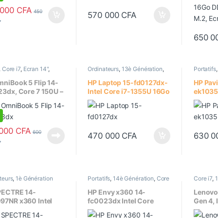
)
Pouces WUXGA (1920 x
 000
CFA
450
570 000
CFA
1200) – Rétro-Éclairé
A
650 0
,
Core i7
,
Ecran 14"
,
Ordinateurs
,
13è Génération
,
Portatifs
actile
,
Ordinateurs
,
Core i7
,
Ecran 15.6"
,
Ecran
Converti
fs
,
Processeur Intel
tactile
,
Portatifs
,
Processeur
14"
,
Ecran
niBook 5 Flip 14-
HP Laptop 15-fd0127dx-
HP Pavi
Intel
Processeu
3dx, Core 7 150U –
Intel Core i7-1355U 16Go
ek1035n
00 CFA à 2 560 000 CFA
 DDR5 / 512Go SSD
DDR4 SDRAM / 512Go
Core i
an 14 pouces Tactile
SSD NvME, Ecran 15.6
Généra
B86Q7UA#ABA)
Pouces, Tactile
1To SSD
Pouces
 000
CFA
600
470 000
CFA
630 0
1080), 
A
teurs
,
1è Génération
Portatifs
,
14è Génération
,
Core
Core i7
,
1
Convertibles
,
Core i7
,
i7
,
Core Ultra 7
,
Ecran 14"
,
14"
,
Ecran
ltra 7
,
Ecran 14"
,
Ecran
Ecran tactile
,
Ordinateurs
,
Portatifs
PECTRE 14-
HP Envy x360 14-
Lenovo
,
Portatifs
,
Processeur
Processeur Intel
97NR x360 Intel
fc0023dx Intel Core
Gen 4, 
Ultra 7 16Go
Ultra 7 155U | 16Go DDR5
1355U (