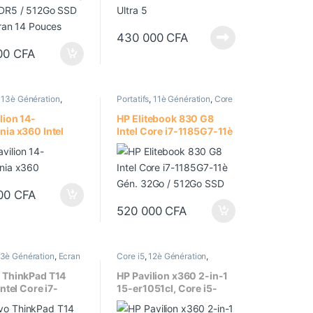
430 000
CFA
00
CFA
,
13è Génération
,
Portatifs
,
11è Génération
,
Core
bles
,
Core i7
,
Ecran
i7
,
Ecran 13.3 Pouces
,
Ecran
 tactile
,
Ordinateurs
,
tactile
,
Ordinateurs
,
lion 14-
HP Elitebook 830 G8
r Intel
Processeur Intel
ia x360 Intel
Intel Core i7-1185G7-11è
7-1355U (13è
Gén. 32Go / 512Go SSD,
tion) 16Go DDR4 /
Écran 13.3 Pouces
, Ecran 14
Tactile
 FHD (1920 x
00
CFA
Tactile
520 000
CFA
3è Génération
,
Ecran
Core i5
,
12è Génération
,
 tactile
,
Ordinateurs
,
Convertibles
,
Ecran 15.6"
,
,
Processeur Intel
Ecran tactile
,
Ordinateurs
,
 ThinkPad T14
HP Pavilion x360 2-in-1
Portatifs
,
Processeur Intel
Intel Core i7-
15-er1051cl, Core i5-
13è Gen.) – 16Go
1235U 12è Génération