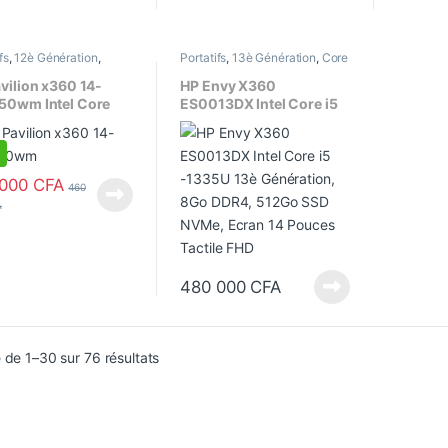
fs
,
12è Génération
,
Portatifs
,
13è Génération
,
Core
tibles
,
Core i5
,
Ecran
i5
,
Ecran 14"
,
Ecran tactile
,
ran tactile
,
Ordinateurs
,
Ordinateurs
,
Processeur Intel
vilion x360 14-
HP Envy X360
seur Intel
50wm Intel Core
ES0013DX Intel Core i5
235U, 16Go/512Go,
-1335U 13è Génération,
 Tactile, Empreinte
8Go DDR4, 512Go SSD
ale
NVMe, Ecran 14 Pouces
Tactile FHD
 000
CFA
460
A
480 000
CFA
Trié du plus récent au plus ancien
 de 1–30 sur 76 résultats