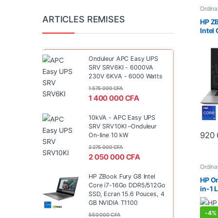
Ordina
Core i
ARTICLES REMISES
tactile
HP ZB
dédié
,
Intel
Intel
Géné
| Ecr
| 6G
Onduleur APC Easy UPS
SRV SRV6KI - 6000VA
230V 6KVA - 6000 Watts
1 575 000
CFA
1 400 000
CFA
10kVA - APC Easy UPS
SRV SRV10KI –Onduleur
920
On-line 10 kW
2 275 000
CFA
2 050 000
CFA
Ordina
Core 5
HP ZBook Fury G8 Intel
Ecran 
HP Om
Portati
Core i7-16Go DDR5/512Go
in-1 
SSD, Ecran 15.6 Pouces, 4
– Int
GB NVIDIA T1100
512Go
-
4%
Pouc
550 000
CFA