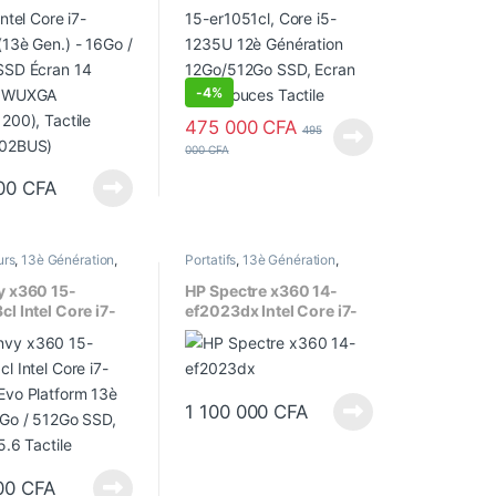
o SSD Écran 14
12Go/512Go SSD, Ecran
s WUXGA
15.6 Pouces Tactile
200), Tactile
002BUS)
-
4%
475 000
CFA
495
000
CFA
00
CFA
urs
,
13è Génération
,
Portatifs
,
13è Génération
,
bles
,
Core i7
,
Ecran
Convertibles
,
Core i7
,
Ecran
an tactile
,
Portatifs
,
14"
,
Ecran tactile
,
Ordinateurs
,
y x360 15-
HP Spectre x360 14-
r Intel
Processeur Intel
l Intel Core i7-
ef2023dx Intel Core i7-
Evo Platform 13è
1355U-13è Gen.
6Go / 512Go SSD,
16Go/1To SSD NVMe,
5.6 Tactile
Ecran 13.5 Pouces 3K2K
OLED – Stylet
1 100 000
CFA
00
CFA