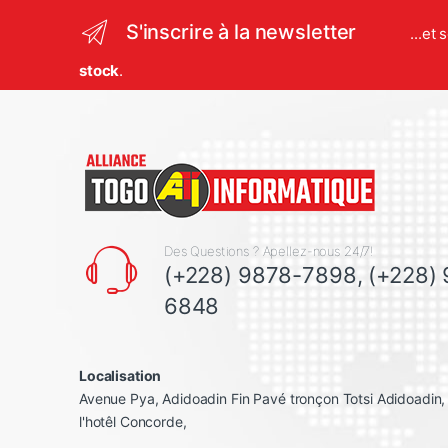
S'inscrire à la newsletter
...et
stock
.
Des Questions ? Apellez-nous 24/7!
(+228) 9878-7898, (+228)
6848
Localisation
Avenue Pya, Adidoadin Fin Pavé tronçon Totsi Adidoadin
l'hotêl Concorde,