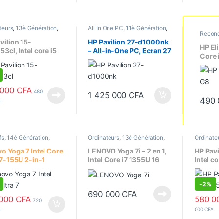
teurs
,
13è Génération
,
All In One PC
,
11è Génération
,
Recond
5
,
Ecran 15.6"
,
Ecran
Bureau
,
Core i7
,
Ecran 27"
,
Généra
,
Portatifs
,
Processeur
Ecran tactile
,
Memoire
vilion 15-
HP Pavilion 27-d1000nk
Désto
Graphique dédié
,
Ordinateurs
,
HP El
3cl, Intel core i5
– All-in-One PC, Ecran 27
Ecran t
Processeur Intel
Core 
Portati
eneration,
Pouces Intel core i7, 11è
(11è 
/512Go SSD, Ecran
Gen, 16Go/1To HDD +
Go DD
Pouces, Tactile
128Go SSD
SSD, 
 000
CFA
Pouce
480
1 425 000
CFA
490
A
fs
,
14è Génération
,
Ordinateurs
,
13è Génération
,
Ordinate
tibles
,
Core i7
,
Ecran
Core i7
,
Ecran 16.1"
,
Ecran
Core i7
,
E
ran tactile
,
Ordinateurs
,
tactile
,
Portatifs
,
Processeur
tactile
,
M
o Yoga 7 Intel Core
LENOVO Yoga 7i – 2 en 1,
HP Pav
seur Intel
Intel
dédié
,
Po
 7-155U 2-in-1
Intel Core i7 1355U 16
Intel c
Intel
9 16Go / 1To SSD
Go/512 Go SSD, Ecran
16Go / 
 14 Pouces
Tactile 16 Pouces
GeForc
-
2%
J002KMJ)
(82YN0002US)
Ecran 1
690 000
CFA
 000
CFA
580 0
720
A
000
CFA