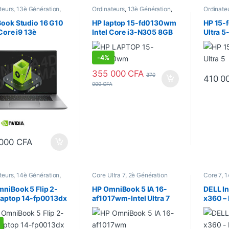
teurs
,
13è Génération
,
Ordinateurs
,
13è Génération
,
Ordinate
9
,
Ecran 16.1"
,
Ecran
Core i3
,
Ecran 15.6"
,
Ecran
Ultra
,
Cor
,
Memoire Graphique
tactile
,
Portatifs
,
Processeur
Ecran 15.
ook Studio 16 G10
HP laptop 15-fd0130wm
HP 15-
Portatifs
,
Processeur
Intel
Portatifs
 Core i9 13è
Intel Core i3-N305 8GB
Ultra 
ration 32Go/512GB
DDR4 /512GB SSD NVMe
512Go 
an 16 Pouces Tactile
Ecran 15.6 Pouces
Pouces 
-
4%
B NVIDIA RTX A1000
Tactile
355 000
CFA
370
410 0
000
CFA
 000
CFA
teurs
,
14è Génération
,
Core Ultra 7
,
2è Génération
Core 7
,
1
,
Core i5
,
Core Ultra 5
,
Ultra
,
Ecran 16.1"
,
Ecran tactile
,
i7
,
Ecran 
14"
,
Ecran tactile
,
Ordinateurs
,
Portatifs
,
Ordinate
niBook 5 Flip 2-
HP OmniBook 5 IA 16-
DELL I
fs
,
Processeur Intel
Processeur Intel
Laptop 14-fp0013dx
af1017wm-Intel Ultra 7
x360 – 
el Core 5 120U 8Go /
255U (2è Gén. Ultra)
| 16Go
 SSD, Ecran 14
16Go LPDDR5x / 512Go
M.2, E
es 2K (1920 ×
SSD – Ecran Tactile 16