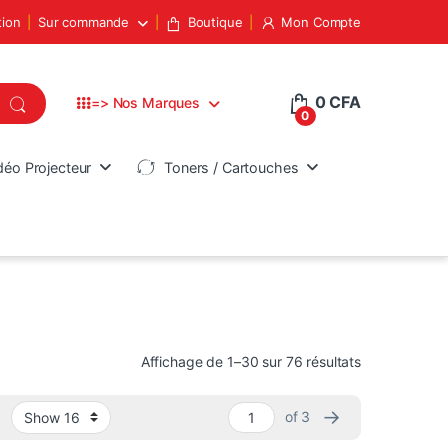
tion
Sur commande
Boutique
Mon Compte
0
CFA
=> Nos Marques
0
déo Projecteur
Toners / Cartouches
Trié du plus 
Affichage de 1–30 sur 76 résultats
→
of 3