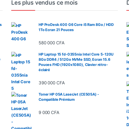
Les plus vendus ce mois
s
HP ProDesk 400 G6 Core i5 Ram 8Go / HDD
1To Ecran 21 Pouces
580 000
CFA
HP Laptop 15 fd-0355nia Intel Core 5-120U
0
8Go DDR4 / 512Go NVMe SSD, Ecran 15.6
Pouces FHD (1920x1080), Clavier rétro-
éclairé
390 000
CFA
Toner HP 05A LaserJet (CE505A) -
Compatible Prémium
9 000
CFA