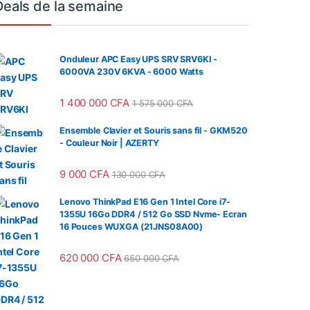
Deals de la semaine
Onduleur APC Easy UPS SRV SRV6KI -
6000VA 230V 6KVA - 6000 Watts
1 400 000
CFA
1 575 000
CFA
Ensemble Clavier et Souris sans fil - GKM520
- Couleur Noir | AZERTY
9 000
CFA
130 000
CFA
Lenovo ThinkPad E16 Gen 1 Intel Core i7-
1355U 16Go DDR4 / 512 Go SSD Nvme- Ecran
16 Pouces WUXGA (21JNS08A00)
620 000
CFA
650 000
CFA