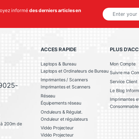
E
 soyez informé
des derniers articles en
m
a
i
l
*
ACCES RAPIDE
PLUS D’ACC
Laptops & Bureau
Mon Compte
Laptops et Ordinateurs de Bureau
Suivre ma C
Imprimantes / Scanners
Service Client
 9025-
Imprimantes et Scanners
Le Blog Inform
Réseau
Imprimantes et
Équipements réseau
Consommable
Onduleurs & Régulat.
Onduleur et régulateurs
, à 200m de
Vidéo Projecteur
Vidéo Projecteur