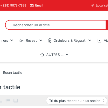
(+228) 9878-7898
Email
Localisa
Search for:
en
nners
Réseau
Onduleurs & Régulat.
Vi
AUTRES …
Ecran tactile
 tactile