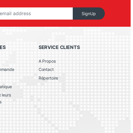
SignUp
ES
SERVICE CLIENTS
A Propos
ommande
Contact
Répertoire
atique
 leurs
s