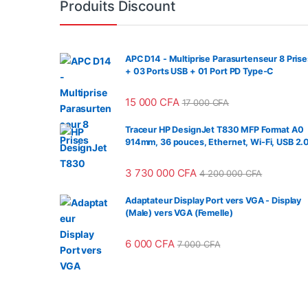
Produits Discount
APC D14 - Multiprise Parasurtenseur 8 Prise
+ 03 Ports USB + 01 Port PD Type-C
15 000
CFA
17 000
CFA
Traceur HP DesignJet T830 MFP Format A0
914mm, 36 pouces, Ethernet, Wi-Fi, USB 2.
3 730 000
CFA
4 200 000
CFA
Adaptateur Display Port vers VGA - Display
(Male) vers VGA (Femelle)
6 000
CFA
7 000
CFA