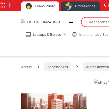
bles
Grand Public
Professionnel
ctif
Search for:
Open
Laptops & Bureau
Imprimantes / Sca
Accueil
Accesseoires
Autres accesso