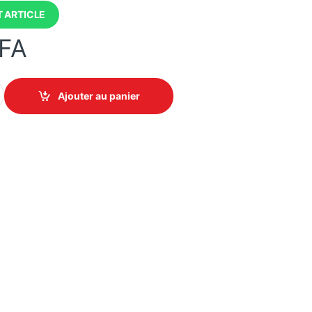
 ARTICLE
FA
ire LENOVO M120 Pro, 2.4 Ghz, Recepteur USB quantity
Ajouter au panier