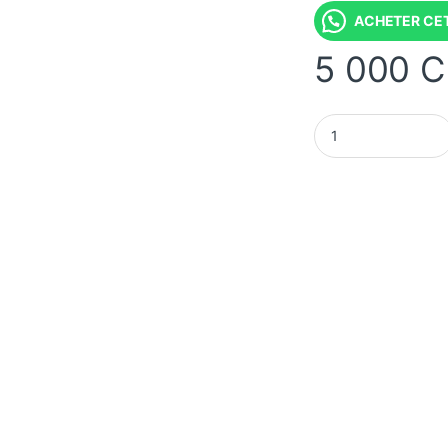
ACHETER CET
5 000
C
Souris Optique Fila