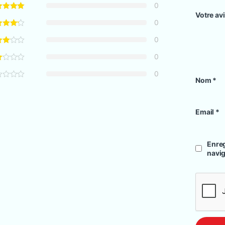
0
Votre av
0
0
0
0
Nom
*
Email
*
Enreg
navi