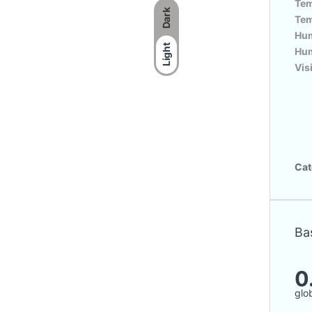
Tem
Dark
Tem
Hum
Light
Hum
Vis
Cat
Bas
0
glo