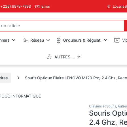
(+228) 9878-7898
Email
Localisa
nners
Réseau
Onduleurs & Régulat.
Vi
AUTRES …
ires
Souris Optique Filaire LENOVO M120 Pro, 2.4 Ghz, Rec
Claviers et Souris
,
Autre
Souris Opt
2.4 Ghz, R