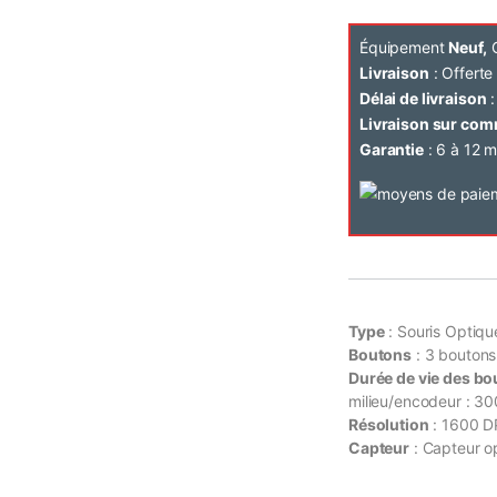
Équipement
Neuf,
C
Livraison
: Offert
Délai de livraison
:
Livraison sur co
Garantie
: 6 à 12 m
Type
: Souris Optique
Boutons
: 3 bouton
Durée de vie des b
milieu/encodeur : 3
Résolution
: 1600 D
Capteur
: Capteur o