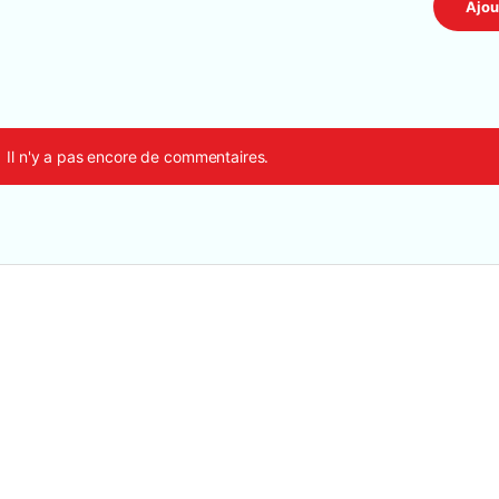
Il n'y a pas encore de commentaires.
aviers et Souris
,
Accesseoires
,
Autres accessoires
,
Clavier Filaire
P KM558 – Ensemble Clavier Souris filaire Gaming RGB