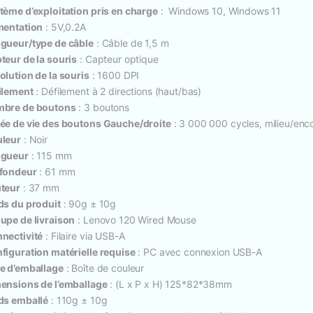
tème d’exploitation pris en charge
: Windows 10, Windows 11
mentation
: 5V,0.2A
gueur/type de câble
: Câble de 1,5 m
teur de la souris
: Capteur optique
olution de la souris
: 1600 DPI
ilement
: Défilement à 2 directions (haut/bas)
bre de boutons
: 3 boutons
ée de vie des boutons Gauche/droite
: 3 000 000 cycles, milieu/enc
leur
: Noir
gueur
: 115 mm
fondeur
: 61 mm
teur
: 37 mm
ds du produit
: 90g ± 10g
upe de livraison
: Lenovo 120 Wired Mouse
nectivité
: Filaire via USB-A
figuration matérielle requise
: PC avec connexion USB-A
e d’emballage
: Boîte de couleur
ensions de l’emballage
: (L x P x H) 125*82*38mm
ds emballé
: 110g ± 10g