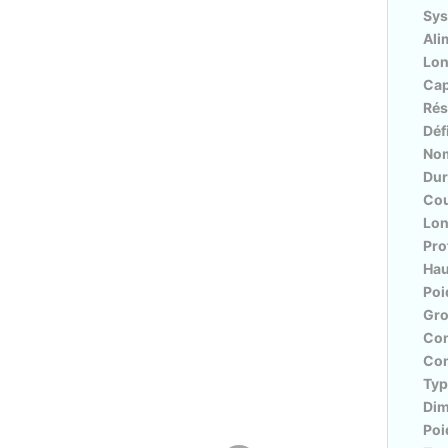
Sys
Ali
Lon
Cap
Rés
Déf
Nom
Dur
Cou
Lon
Pro
Hau
Poi
Gro
Con
Con
Typ
Dim
Poi