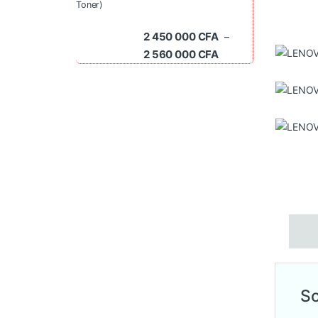
Toner)
2 450 000
CFA
–
Plage de prix : 2 45
2 560 000
CFA
So