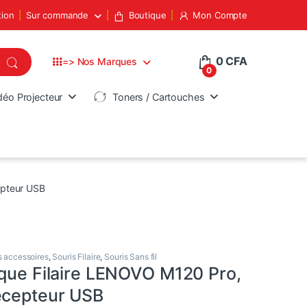
tion
Sur commande
Boutique
Mon Compte
0
CFA
=> Nos Marques
0
déo Projecteur
Toners / Cartouches
epteur USB
s accessoires
,
Souris Filaire
,
Souris Sans fil
ique Filaire LENOVO M120 Pro,
ecepteur USB