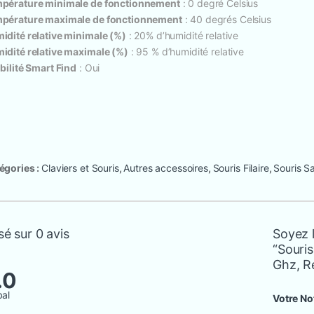
pérature minimale de fonctionnement
: 0 degré Celsius
pérature maximale de fonctionnement
: 40 degrés Celsius
idité relative minimale (%)
: 20% d’humidité relative
idité relative maximale (%)
: 95 % d’humidité relative
ibilité Smart Find
: Oui
égories :
Claviers et Souris
,
Autres accessoires
,
Souris Filaire
,
Souris Sa
é sur 0 avis
Soyez l
“Souri
Ghz, R
.0
bal
Votre No