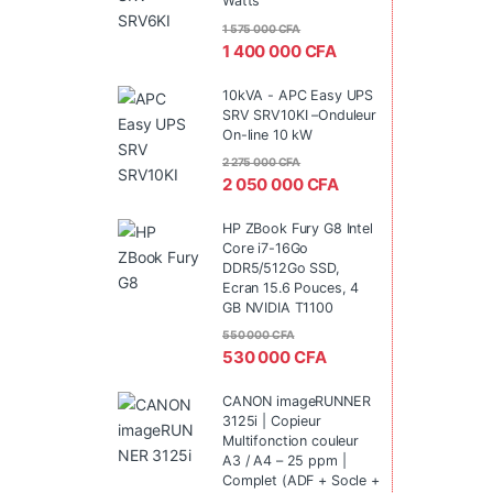
Watts
1 575 000
CFA
1 400 000
CFA
10kVA - APC Easy UPS
SRV SRV10KI –Onduleur
On-line 10 kW
2 275 000
CFA
2 050 000
CFA
HP ZBook Fury G8 Intel
Core i7-16Go
DDR5/512Go SSD,
Ecran 15.6 Pouces, 4
GB NVIDIA T1100
550 000
CFA
530 000
CFA
CANON imageRUNNER
3125i | Copieur
Multifonction couleur
A3 / A4 – 25 ppm |
Complet (ADF + Socle +