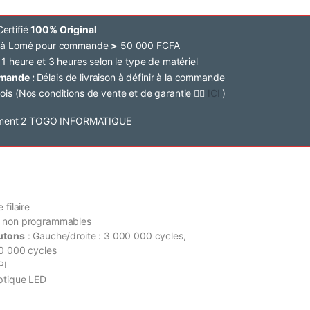
ertifié
100% Original
e à Lomé pour commande
>
50 000 FCFA
 1 heure et 3 heures selon le type de matériel
mmande :
Délais de livraison à définir à la commande
ois (Nos conditions de vente et de garantie 👉🏽
ICI
)
 filaire
s non programmables
outons
: Gauche/droite : 3 000 000 cycles,
00 000 cycles
PI
ptique LED