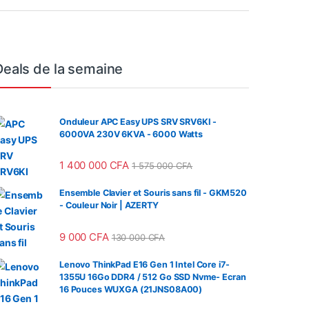
Deals de la semaine
Onduleur APC Easy UPS SRV SRV6KI -
6000VA 230V 6KVA - 6000 Watts
1 400 000
CFA
1 575 000
CFA
Ensemble Clavier et Souris sans fil - GKM520
- Couleur Noir | AZERTY
9 000
CFA
130 000
CFA
Lenovo ThinkPad E16 Gen 1 Intel Core i7-
1355U 16Go DDR4 / 512 Go SSD Nvme- Ecran
16 Pouces WUXGA (21JNS08A00)