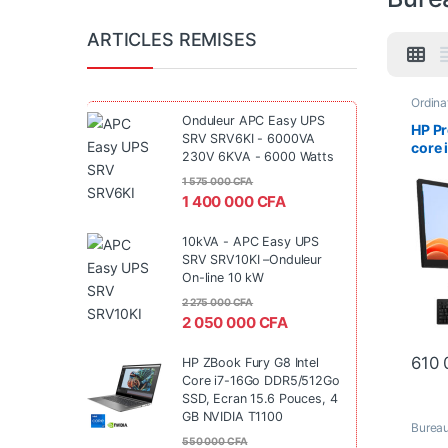
ARTICLES REMISES
Ordina
Burea
Onduleur APC Easy UPS
Format
HP Pr
SRV SRV6KI - 6000VA
core 
230V 6KVA - 6000 Watts
5Ghz
1 575 000
CFA
MHz /
1 400 000
CFA
HP S
10kVA - APC Easy UPS
SRV SRV10KI –Onduleur
On-line 10 kW
2 275 000
CFA
2 050 000
CFA
610
HP ZBook Fury G8 Intel
Core i7-16Go DDR5/512Go
SSD, Ecran 15.6 Pouces, 4
GB NVIDIA T1100
Burea
i7
,
Ecr
550 000
CFA