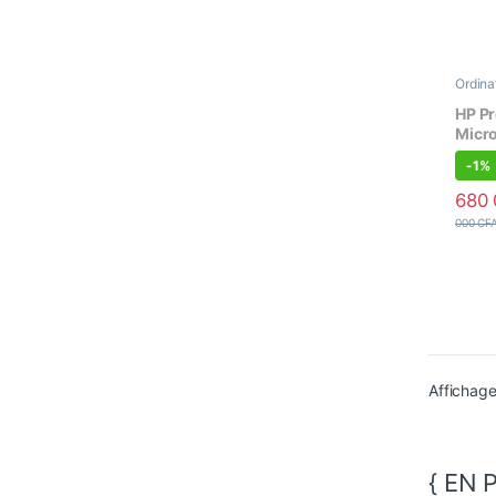
Ordina
Burea
Proces
HP P
Micro
8Go/1
-
1%
pouc
680
000
CF
Affichage
{ EN