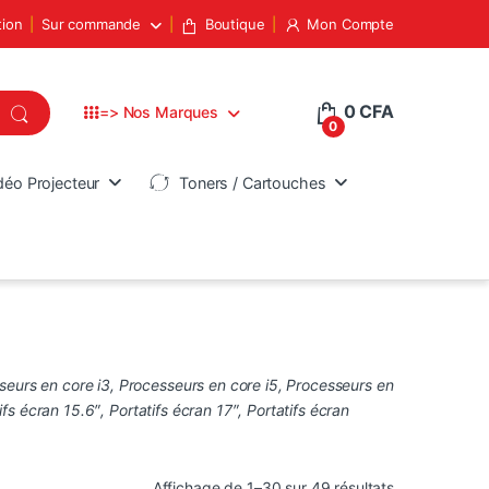
tion
Sur commande
Boutique
Mon Compte
0
CFA
=> Nos Marques
0
déo Projecteur
Toners / Cartouches
seurs en core i3
,
Processeurs en core i5
,
Processeurs en
ifs écran 15.6″
,
Portatifs écran 17″
,
Portatifs écran
Trié du plus 
Affichage de 1–30 sur 49 résultats