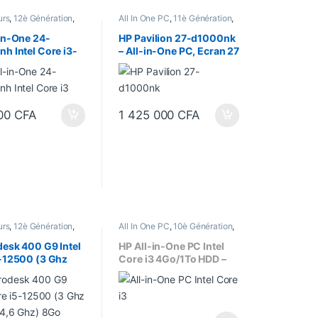
urs
,
12è Génération
,
All In One PC
,
11è Génération
,
e PC
,
Bureau
,
Core i3
,
Bureau
,
Core i7
,
Ecran 27"
,
"
,
Ecran 24″
,
Ecran tactile
,
Memoire
in-One 24-
HP Pavilion 27-d1000nk
r Intel
Graphique dédié
,
Ordinateurs
,
h Intel Core i3-
– All-in-One PC, Ecran 27
Processeur Intel
8Go /512 Go SSD
Pouces Intel core i7, 11è
24 Pouces (23.8
Gen, 16Go/1To HDD +
– (929F2EA)
128Go SSD
00
CFA
1 425 000
CFA
urs
,
12è Génération
,
All In One PC
,
10è Génération
,
Core i5
,
Ecran 22"
,
Bureau
,
Core i3
,
Ordinateurs
our
,
Processeur Intel
esk 400 G9 Intel
HP All-in-One PC Intel
5-12500 (3 Ghz
Core i3 4Go/1To HDD –
 4,6 Ghz) 8Go
b0006nk
 512Go SSD, Ecran
ces