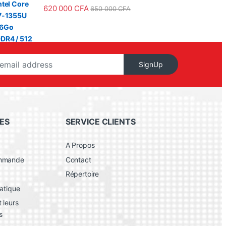
620 000
CFA
650 000
CFA
490 000 CFA à 575 000 CFA
SignUp
ES
SERVICE CLIENTS
A Propos
ommande
Contact
Répertoire
atique
 leurs
s