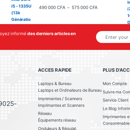
Plage de prix : 
490 000
CFA
575 000
CFA
–
E
 soyez informé
des derniers articles en
m
a
i
l
*
ACCES RAPIDE
PLUS D’ACC
Laptops & Bureau
Mon Compte
Laptops et Ordinateurs de Bureau
Suivre ma C
Imprimantes / Scanners
Service Client
 9025-
Imprimantes et Scanners
Le Blog Inform
Réseau
Imprimantes et
Équipements réseau
Consommable
Onduleurs & Régulat.