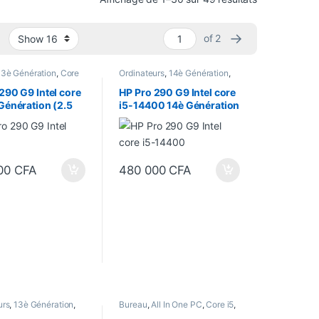
→
of 2
13è Génération
,
Core
Ordinateurs
,
14è Génération
,
22"
,
Ordinateurs
Bureau
,
Core i5
,
Ecran 22"
,
Format Tour
,
Processeur Intel
290 G9 Intel core
HP Pro 290 G9 Intel core
Génération (2.5
i5-14400 14è Génération
4,8 GHz)
(Jusqu’à 4,7 GHz) 8Go
2Go SSD, Écran
DDR5-4800 MHz/512Go
ces
SSD NVMe M.2, Écran 22
Pouces
00
CFA
480 000
CFA
urs
,
13è Génération
,
Bureau
,
All In One PC
,
Core i5
,
e PC
,
Bureau
,
Core i7
,
Ecran 24"
,
Processeur Intel