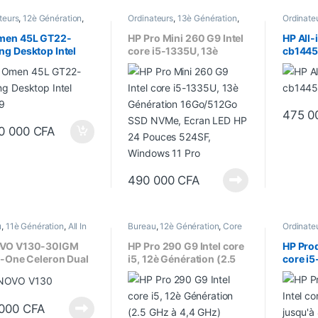
teurs
,
12è Génération
,
Ordinateurs
,
13è Génération
,
Ordinate
u
,
Core i9
,
Gaming
Bureau
,
Core i5
,
Ecran 24"
,
All In On
op
,
Memoire Graphique
Processeur Intel
Ecran 24
men 45L GT22-
HP Pro Mini 260 G9 Intel
HP All-
Processeur Intel
Processeu
g Desktop Intel
core i5-1335U, 13è
cb1445n
i9 12900K,
Génération 16Go/512Go
1215U 
/1To SSD+2To
SSD NVMe, Ecran LED HP
Ecran 
NVIDIA GForce RTX
24 Pouces 524SF,
Inch) 
 24Go DDR6x
Windows 11 Pro
475 0
50 000
CFA
490 000
CFA
u
,
11è Génération
,
All In
Bureau
,
12è Génération
,
Core
Ordinate
C
,
Dual Core
,
Dual Core
,
i5
,
Ecran 22"
,
Ordinateurs
Bureau
,
19"
,
Ordinateurs
,
Format T
VO V130-30IGM
HP Pro 290 G9 Intel core
HP Prod
seur Intel
n-One Celeron Dual
i5, 12è Génération (2.5
core i
4Go/1To Ecran 19,5
GHz à 4,4 GHz) 8Go/1To
jusqu’à
es
HDD, Écran 22 Pouces
DDR4 /
22 Pou
 000
CFA