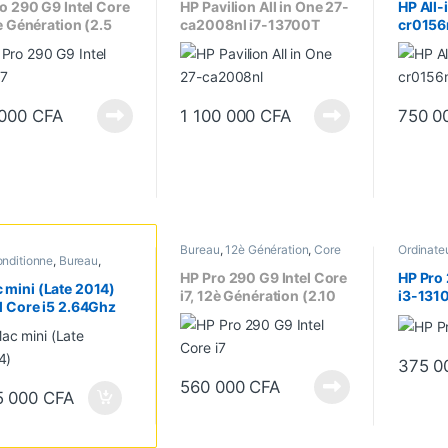
seur Intel
Ecran 27"
,
Memoire Graphique
Ecran 27
o 290 G9 Intel Core
HP Pavilion All in One 27-
HP All-
dédié
,
Processeur Intel
3è Génération (2.5
ca2008nl i7-13700T
cr0156n
 5.2 Ghz) 8Go/512
16Go DDR4 / 512Go SSD,
1355U 
D, Ecran 22 Pouces
Ecran 27 Pouces FHD IPS
512Go 
– 4Go NVIDIA GeForce
Ecran 
RTX 3050
(1920 
 000
CFA
1 100 000
CFA
750 0
00 CFA à 2 560 000 CFA
Bureau
,
12è Génération
,
Core
Ordinate
nditionne
,
Bureau
,
i7
,
Ecran 22"
,
Ordinateurs
,
Bureau
,
 i5
Processeur Intel
Format T
HP Pro 290 G9 Intel Core
HP Pro 
 mini (Late 2014)
i7, 12è Génération (2.10
i3-131
el Core i5 2.64Ghz
GHz à 4.9 Ghz) 8Go/512
(Jusqu’
B / 256GB SSD –
Go SSD, Ecran 22 Pouces
8Go/51
Os Monterey –
FHD
22 Pou
an 24 Pouces FHD
375 0
avier et Souris
560 000
CFA
5 000
CFA
 fil