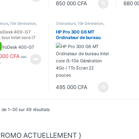
850 000
CFA
680 0
teurs
,
10è Génération
,
Ordinateurs
,
10è Génération
,
u
,
Core i7
,
Ecran 22"
,
Bureau
,
Core i5
,
Ecran 22"
,
seur Intel
Processeur Intel
roDesk 400-G7
HP Pro 300 G6 MT
 tour Intel core i7
Ordinateur de bureau
To HDD, Écran 22
Intel core i5-10è
es
Génération 4Go / 1To
Écran 22 pouces
 000
CFA
690
A
495 000
CFA
Trié du plus récent au plus ancien
 de 1–30 sur 49 résultats
 PROMO ACTUELLEMENT }