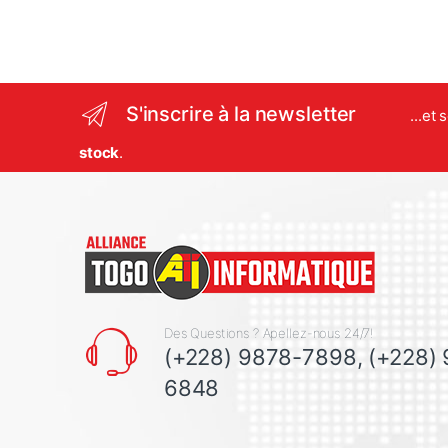
S'inscrire à la newsletter
...et
stock
.
Des Questions ? Apellez-nous 24/7!
(+228) 9878-7898, (+228)
6848