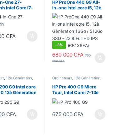
"
,
Processeur Intel
in-One 27-
HP ProOne 440 G9 All-
h Intel Core i7-
in-one Intel core i5, 12è
16Go DDR4,
Génération 16Go / 512Go
SSD NVMe M.2,
SSD – 23.8 Full HD IPS
27 Pouces FHD
Screen (6B1X6EA)
x 1080)
00
CFA
-
3%
680 000
CFA
700
000
CFA
urs
,
12è Génération
,
Ordinateurs
,
13è Génération
,
Core i3
,
Ecran 22"
,
Bureau
,
Core i7
,
Ecran 22"
,
our
,
Processeur Intel
Format Tour
,
Processeur Intel
290 G9 Intel core
HP Pro 400 G9 Micro
00 13è Génération
Tour, Intel Core i7-13è
à 4,5 GHz)
Génération 8Go /512Go
2 Go SSD, Écran
SSD, Écran HP Series 3
ces
Pro 322pv, 22 Pouces
00
CFA
675 000
CFA