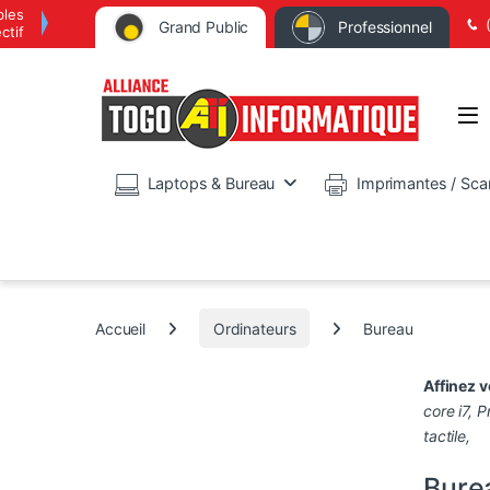
bles
Grand Public
Professionnel
ctif
Op
Laptops & Bureau
Imprimantes / Sca
Accueil
Ordinateurs
Bureau
Affinez 
core i7
,
P
tactile
,
Bure