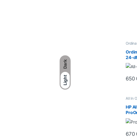
Ordina
All In
Ecran 
Ordin
24-df
Dark
i5 8G
Pouce
(69B
Light
650
All In
Burea
Ordina
HP Al
ProO
Pouce
670