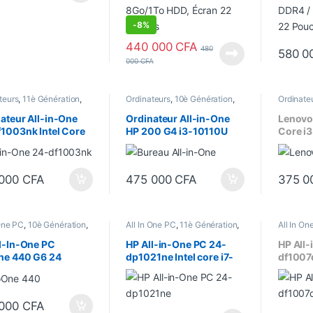
-
8%
440 000
CFA
480
580 0
000
CFA
teurs
,
11è Génération
,
Ordinateurs
,
10è Génération
,
Ordinate
 One PC
,
Bureau
,
Core i5
,
All In One PC
,
Bureau
,
Core i3
,
Bureau
,
24"
,
Processeur Intel
Ecran 22"
,
Processeur Intel
Format T
ateur All-in-One
Ordinateur All-in-One
Lenovo
1003nk Intel Core
HP 200 G4 i3-10110U
Core i3
o/1To HDD, 24
4Go/1To HDD, 22 Pouces
HDD –E
s Tactile
(4A2C6EA)
Pouce
93EA)
 000
CFA
475 000
CFA
375 0
 One PC
,
10è Génération
,
All In One PC
,
11è Génération
,
All In On
u
,
Core i5
,
Ecran 24"
,
Bureau
,
Core i7
,
Ecran 24″
,
Bureau
,
teurs
,
Processeur Intel
Ordinateurs
,
Processeur Intel
Ordinate
l-In-One PC
HP All-in-One PC 24-
HP All-
ne 440 G6 24
dp1021ne Intel core i7-
df1007d
s Intel core i5
1165G7 8Go/1To HDD
1135G7
23.8 Pouces FHD IPS
Généra
tactile – 4G1M2EA
pouces 
 000
CFA