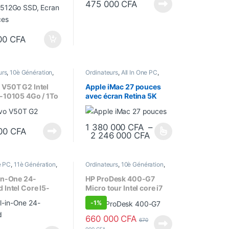
475 000
CFA
00
CFA
urs
,
10è Génération
,
Ordinateurs
,
All In One PC
,
Core i3
,
Ecran 22"
,
Bureau
,
Core i7
,
Core i9
,
our
,
Processeur Intel
Macintosh
,
Processeur Intel
 V50T G2 Intel
Apple iMac 27 pouces
-10105 4Go / 1To
avec écran Retina 5K
cran Lenovo 22
s
1 380 000
CFA
–
00
CFA
Plage de prix : 1 3
2 246 000
CFA
Ce produit a plusieurs variantes. Les option
e PC
,
11è Génération
,
Ordinateurs
,
10è Génération
,
Core i5
,
Ecran 24"
,
Bureau
,
Core i7
,
Ecran 22"
,
urs
,
Processeur Intel
Processeur Intel
in-One 24-
HP ProDesk 400-G7
 Intel Core I5-
Micro tour Intel core i7
 (11th
4Go/1To HDD, Écran 22
-
1%
tion) 8Go/1To 24
pouces
Tactile
660 000
CFA
670
000
CFA