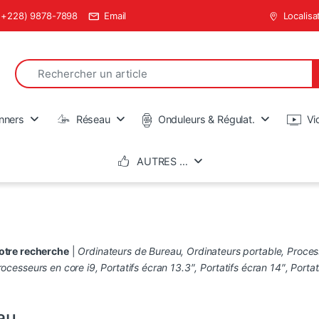
(+228) 9878-7898
Email
Localisa
Search for:
en
nners
Réseau
Onduleurs & Régulat.
Vi
AUTRES …
votre recherche
|
Ordinateurs de Bureau
,
Ordinateurs portable
,
Proces
rocesseurs en core i9
,
Portatifs écran 13.3″
,
Portatifs écran 14″
,
Portat
au