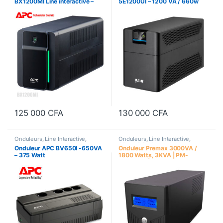
BX1200MI Line interactive –
5E1200UI – 1200 VA / 660w
1200VA – 650 Watts
125 000
CFA
130 000
CFA
Onduleurs
,
Line Interactive
,
Onduleurs
,
Line Interactive
,
Sécurité équipements
Sécurité équipements
Onduleur APC BV650I -650VA
Onduleur Premax 3000VA /
– 375 Watt
1800 Watts, 3KVA | PM-
UPS3000 |