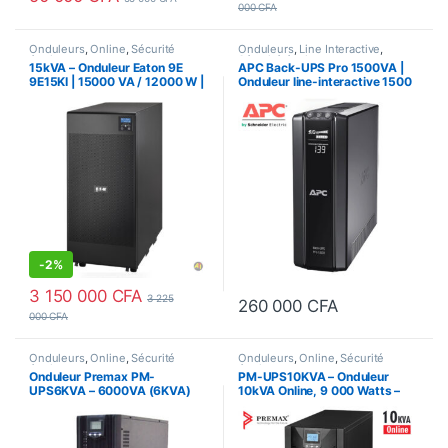
000
CFA
Onduleurs
,
Online
,
Sécurité
Onduleurs
,
Line Interactive
,
équipements
Sécurité équipements
15kVA – Onduleur Eaton 9E
APC Back-UPS Pro 1500VA |
9E15KI | 15000 VA / 12000 W |
Onduleur line-interactive 1500
On-line, Monophasé
VA (865 Watts)
-
2%
3 150 000
CFA
3 225
260 000
CFA
000
CFA
Onduleurs
,
Online
,
Sécurité
Onduleurs
,
Online
,
Sécurité
équipements
équipements
Onduleur Premax PM-
PM-UPS10KVA – Onduleur
UPS6KVA – 6000VA (6KVA)
10kVA Online, 9 000 Watts –
Online Monophasé
Premax