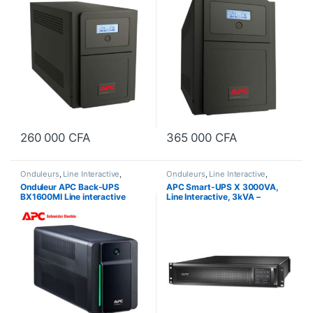
1500VA – 6 prises C13
2000 VA – 7 Ah – RS-232, USB
260 000
CFA
365 000
CFA
Onduleurs
,
Line Interactive
,
Onduleurs
,
Line Interactive
,
Sécurité équipements
Sécurité équipements
Onduleur APC Back-UPS
APC Smart-UPS X 3000VA,
BX1600MI Line interactive
Line Interactive, 3kVA –
-1600VA – 900 Watts
Rack/tower convertible 2U –
SMX3000RMHV2U – 2700
Watts