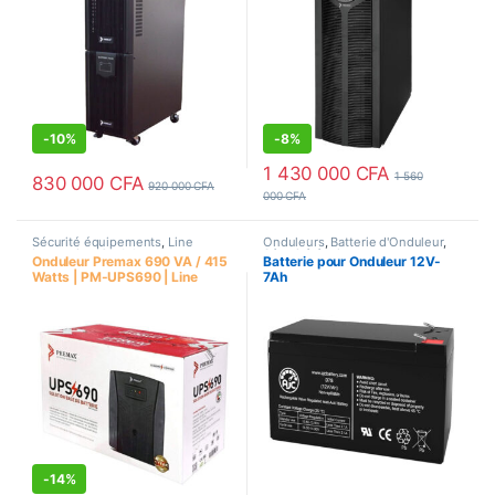
-
10%
-
8%
1 430 000
CFA
1 560
830 000
CFA
920 000
CFA
000
CFA
Sécurité équipements
,
Line
Onduleurs
,
Batterie d'Onduleur
,
Interactive
,
Onduleurs
Sécurité équipements
Onduleur Premax 690 VA / 415
Batterie pour Onduleur 12V-
Watts | PM-UPS690 | Line
7Ah
Interactive
-
14%