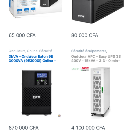
65 000
CFA
80 000
CFA
Onduleurs
,
Online
,
Sécurité
Sécurité équipements
,
équipements
Onduleurs
,
Online
3kVA – Onduleur Eaton 9E
Onduleur APC – Easy UPS 3S
3000VA (9E3000I) Online –
400V – 15kVA – 3:3 – 0 min –
2400 Watts
Tour Haute (E3SUPS15KHB) –
Online, Triphasé
870 000
CFA
4 100 000
CFA