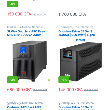
-
6%
150 000
CFA
1 760 000
CFA
160 000
CFA
Onduleurs
,
Online
,
Sécurité
Onduleurs
,
Line Interactive
,
équipements
Sécurité équipements
3kVA – Onduleur APC Easy
Onduleur Eaton 5E Gen2
UPS SRV 3000VA 230V
1600va | 900 Watt | Ligne
(SRV3KI) – 2400 Watts
interactive | Sorties IEC-320-
C13
-
3%
-
9%
680 000
CFA
145 000
CFA
700 000
CFA
160 000
CFA
Onduleurs
,
Line Interactive
,
Onduleurs
,
Line Interactive
,
Sécurité équipements
Sécurité équipements
Onduleur APC Back UPS
Onduleur Eaton 5E Gen2