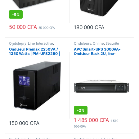
-
9%
50 000
CFA
180 000
CFA
55 000
CFA
Onduleurs
,
Line Interactive
,
Onduleurs
,
Online
,
Sécurité
Sécurité équipements
équipements
Onduleur Premax 2250VA /
APC Smart-UPS 3000VA-
1350 Watts | PM-UPS2250 |
Onduleur Rack 2U, line-
Line Interactive
interactive monophasé 230V
(USB / Série / SmartSlot) –
SMT3000RMI2UC
-
2%
1 485 000
CFA
1 510
150 000
CFA
000
CFA