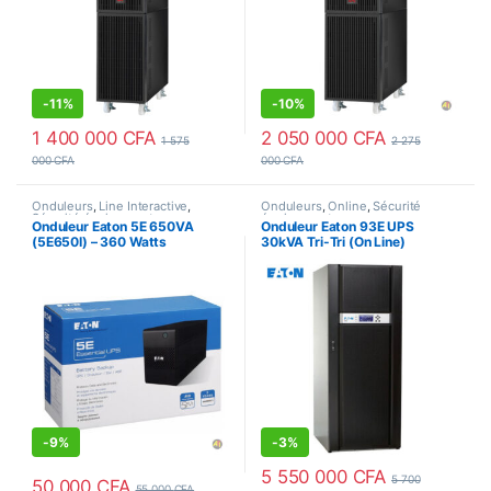
-
11%
-
10%
1 400 000
CFA
2 050 000
CFA
1 575
2 275
000
CFA
000
CFA
Onduleurs
,
Line Interactive
,
Onduleurs
,
Online
,
Sécurité
Sécurité équipements
équipements
Onduleur Eaton 5E 650VA
Onduleur Eaton 93E UPS
(5E650I) – 360 Watts
30kVA Tri-Tri (On Line)
93E30KMBSBI
-
9%
-
3%
5 550 000
CFA
5 700
50 000
CFA
55 000
CFA