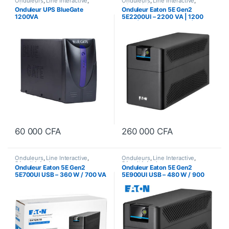
Onduleurs
,
Line Interactive
,
Onduleurs
,
Line Interactive
,
Sécurité équipements
Sécurité équipements
Onduleur UPS BlueGate
Onduleur Eaton 5E Gen2
1200VA
5E2200UI – 2200 VA | 1200
Watt | Ligne interactive | 6
Sorties IEC-320-C13
60 000
CFA
260 000
CFA
Onduleurs
,
Line Interactive
,
Onduleurs
,
Line Interactive
,
Sécurité équipements
Sécurité équipements
Onduleur Eaton 5E Gen2
Onduleur Eaton 5E Gen2
5E700UI USB – 360 W / 700 VA
5E900UI USB – 480 W / 900
– 4 prises C13 – Line-
VA – 4 prises C13 – Line-
interactive
interactive