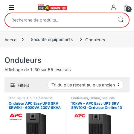
Open
0
Recherche pour :
Accueil
Sécurité équipements
Onduleurs
Onduleurs
Trié du plus récent au plus ancie
Affichage de 1–30 sur 55 résultats
Filters
Onduleurs
,
Online
,
Sécurité
Onduleurs
,
Online
,
Sécurité
équipements
équipements
Onduleur APC Easy UPS SRV
10kVA – APC Easy UPS SRV
SRV6KI – 6000VA 230V 6KVA
SRV10KI –Onduleur On-line 10
– 6000 Watts
kW