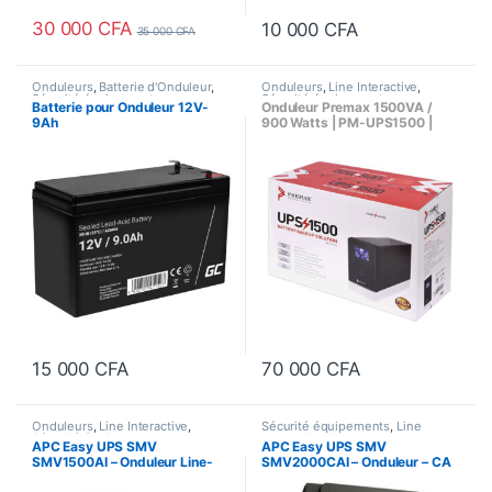
30 000
CFA
10 000
CFA
35 000
CFA
Onduleurs
,
Batterie d'Onduleur
,
Onduleurs
,
Line Interactive
,
Sécurité équipements
Sécurité équipements
Batterie pour Onduleur 12V-
Onduleur Premax 1500VA /
9Ah
900 Watts | PM-UPS1500 |
Line Interactive
15 000
CFA
70 000
CFA
Onduleurs
,
Line Interactive
,
Sécurité équipements
,
Line
Sécurité équipements
Interactive
,
Onduleurs
APC Easy UPS SMV
APC Easy UPS SMV
SMV1500AI – Onduleur Line-
SMV2000CAI – Onduleur – CA
interactive, 1050 Watts /
220/230/240 V – 1400 Watt –