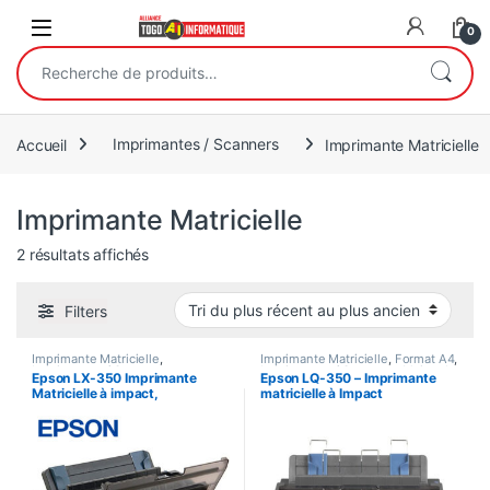
Open
0
Recherche pour :
Accueil
Imprimantes / Scanners
Imprimante Matricielle
Imprimante Matricielle
Trié du plus récent au plus ancien
2 résultats affichés
Filters
Imprimante Matricielle
,
Imprimante Matricielle
,
Format A4
,
Imprimantes / Scanners
Imprimantes / Scanners
,
Moins de
Epson LX-350 Imprimante
Epson LQ-350 – Imprimante
15 ppm
Matricielle à impact,
matricielle à Impact
Monochrome – 9 Broches,
Monochrome – 24 Broches,
Parallèle, USB, série
USB 2.0, RS-232, Parallèle
bidirectionnel