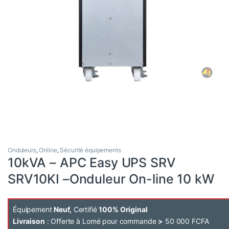
Onduleurs
,
Online
,
Sécurité équipements
10kVA – APC Easy UPS SRV
SRV10KI –Onduleur On-line 10 kW
Équipement
Neuf,
Certifié
100% Original
Livraison
: Offerte à Lomé pour commande
>
50 000 FCFA