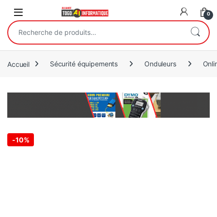
Open
0
Recherche pour :
Accueil
Sécurité équipements
Onduleurs
Onli
-
10%