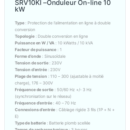
SRV10KI –Onduleur On-line 10
kW
Type
: Protection de l’alimentation en ligne à double
conversion
Topologie
: Double conversion en ligne
Puissance en W / VA
: 10 kWatts / 10 kVA
Facteur de puissance
: 1
Forme d’onde
: Sinusoïdale
Tension de sortie
: 230V
Tension d’entrée
: 230V
Plage de tension
: 110 – 300 (ajustable à moitié
charge), 176 – 300V
Fréquence de sortie
: 50/60 Hz +/- 3 Hz
(synchronisation sur le réseau)
Fréquence d’entrée
: 40 – 70 Hz
Connexions d’entrée
: Câblage rigide 3 fils (1P + N +
E)
Type de batterie
: Batterie plomb scellée
Temps de recharge typique
: 3 heures