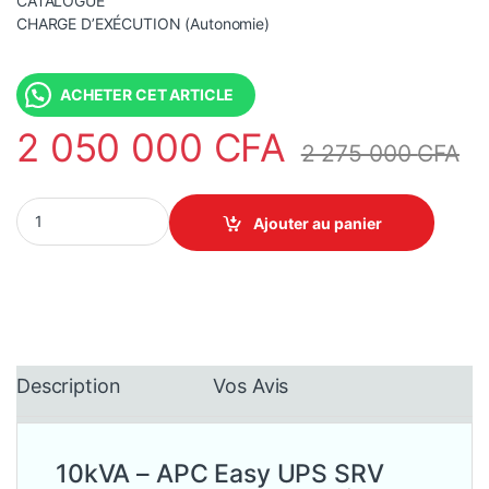
CATALOGUE
CHARGE D’EXÉCUTION (Autonomie)
ACHETER CET ARTICLE
2 050 000
CFA
2 275 000
CFA
10kVA - APC Easy UPS SRV SRV10KI –Onduleur On-line 10 kW qu
Ajouter au panier
Description
Vos Avis
10kVA – APC Easy UPS SRV