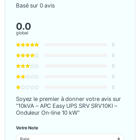
Basé sur 0 avis
0.0
global
0
0
0
0
0
Soyez le premier à donner votre avis sur
“10kVA – APC Easy UPS SRV SRV10KI –
Onduleur On-line 10 kW”
Votre Note