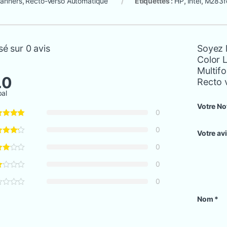
canners
,
Recto-Verso Automatique
Étiquettes :
HP
,
Intel
,
M283f
é sur 0 avis
Soyez l
Color 
Multifo
.0
Recto 
bal
Votre No
0
0
Votre av
0
0
0
Nom
*