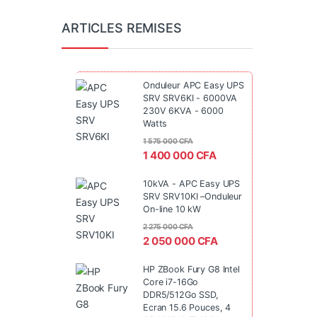
ARTICLES REMISES
Onduleur APC Easy UPS
SRV SRV6KI - 6000VA
230V 6KVA - 6000
Watts
1 575 000
CFA
1 400 000
CFA
10kVA - APC Easy UPS
SRV SRV10KI –Onduleur
On-line 10 kW
2 275 000
CFA
2 050 000
CFA
HP ZBook Fury G8 Intel
Core i7-16Go
DDR5/512Go SSD,
Ecran 15.6 Pouces, 4