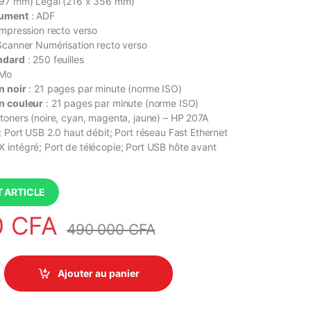
297 mm) Legal (216 x 356 mm)
cument
: ADF
Impression recto verso
Scanner Numérisation recto verso
andard
: 250 feuilles
 Mo
n noir
: 21 pages par minute (norme ISO)
n couleur
: 21 pages par minute (norme ISO)
 toners (noire, cyan, magenta, jaune) – HP 207A
; Port USB 2.0 haut débit; Port réseau Fast Ethernet
intégré; Port de télécopie; Port USB hôte avant
 ARTICLE
0
CFA
490 000
CFA
ro MFP M283fdw Imprimante Multifonction (Impression, Copie, Scan
Ajouter au panier