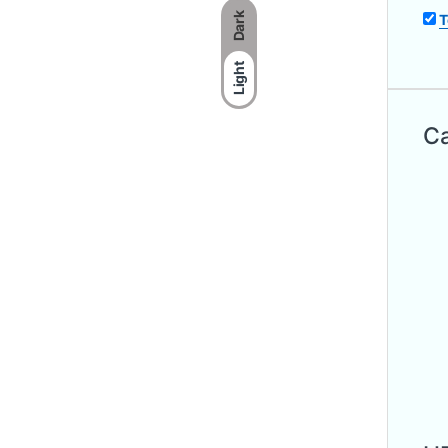
Dark
T
Light
Ca