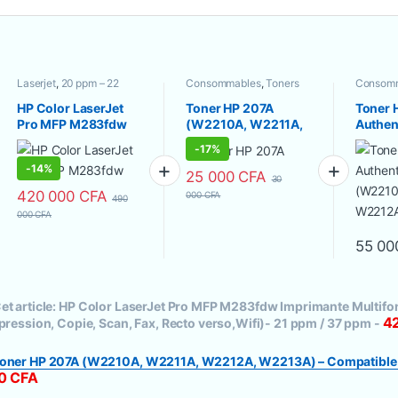
Laserjet
,
20 ppm – 22
Consommables
,
Toners
Consom
ppm
,
Format A4
,
Compatibles
,
Toners
Laser
,
To
Imprimante Couleur
,
Laser
HP Color LaserJet
Toner HP 207A
Toner 
Imprimante Multifonction
Pro MFP M283fdw
(W2210A, W2211A,
Authen
(Tout en un)
,
Imprimantes
/ Scanners
,
Recto-Verso
Imprimante
W2212A, W2213A) –
(W221
Automatique
-
17%
Multifonction
Compatible
W2212
-
14%
(Impression, Copie,
Prémium
25 000
CFA
30
Scan, Fax, Recto
420 000
CFA
000
CFA
490
verso,Wifi)- 21 ppm /
000
CFA
37 ppm
55 0
et article:
HP Color LaserJet Pro MFP M283fdw Imprimante Multifo
4
pression, Copie, Scan, Fax, Recto verso,Wifi)- 21 ppm / 37 ppm
-
oner HP 207A (W2210A, W2211A, W2212A, W2213A) – Compatibl
0
CFA