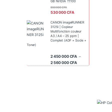
GB NVIDIA T1100
550 000
CFA
530 000
CFA
CANON imageRUNNER
3125i | Copieur
Multifonction couleur
A3 / A4 – 25 ppm |
Complet (ADF + Socle +
Toner)
2 450 000
CFA
–
Plage de prix : 2 45
2 560 000
CFA