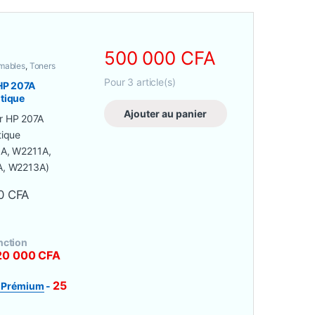
500 000
CFA
mables
,
Toners
ners Originaux
Pour
3
article(s)
HP 207A
tique
0A, W2211A,
Ajouter au panier
A, W2213A)
00
CFA
nction
20 000
CFA
25
e Prémium
-