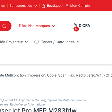
tion
Sur commande
Boutique
Mon Compte
0
CFA
=> Nos Marques
0
déo Projecteur
Toners / Cartouches
 Multifonction (Impression, Copie, Scan, Fax, Recto verso,Wifi)- 21
pm
,
Format A4
,
Imprimante Couleur
,
Imprimante Multifonction (Tout
anners
,
Recto-Verso Automatique
aserJet Pro MFP M283fdw