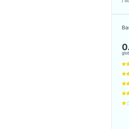
/ S
Bas
0
glo