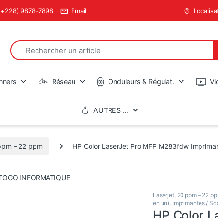
(+228) 9878-7898
Email
Localisa
Search for:
en
nners
Réseau
Onduleurs & Régulat.
Vi
AUTRES …
ppm – 22 ppm
HP Color LaserJet Pro MFP M283fdw Imprimante
Laserjet
,
20 ppm – 22 p
en un)
,
Imprimantes / Sc
HP Color L