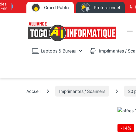
bles
Grand Public
Professionnel
ctif
Op
Laptops & Bureau
Imprimantes / Sca
Accueil
Imprimantes / Scanners
20 
-
14%