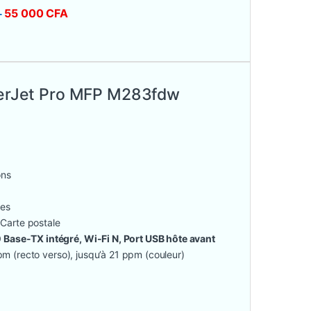
55 000
CFA
-
aserJet Pro MFP M283fdw
ons
les
 Carte postale
 Base-TX intégré, Wi-Fi N, Port USB hôte avant
ppm (recto verso), jusqu’à 21 ppm (couleur)