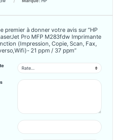
dw
Marque :
HP
e premier à donner votre avis sur “HP
LaserJet Pro MFP M283fdw Imprimante
nction (Impression, Copie, Scan, Fax,
verso,Wifi)- 21 ppm / 37 ppm”
te
is