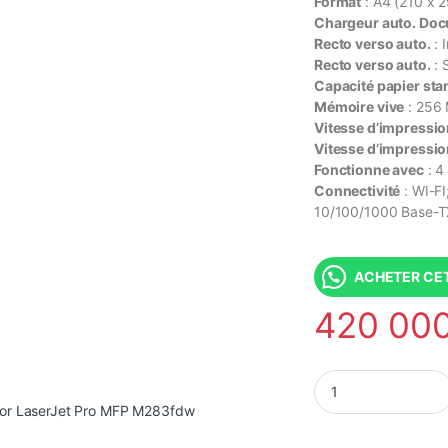
Format
: A4 (210 x 
Chargeur auto. Do
Recto verso auto.
: 
Recto verso auto.
: 
Capacité papier st
Mémoire vive
: 256
Vitesse d’impressio
Vitesse d’impressio
Fonctionne avec
: 4
Connectivité
: WI-FI
10/100/1000 Base-TX 
0 000 CFA à 2 560 000 CFA
ACHETER CET
420 00
HP Color LaserJet P