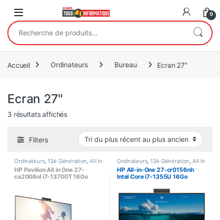
Open
0
Recherche pour :
Accueil
Ordinateurs
Bureau
Ecran 27"
Ecran 27"
Trié du plus récent au plus ancien
3 résultats affichés
Filters
Ordinateurs
,
13è Génération
,
All In
Ordinateurs
,
13è Génération
,
All In
One PC
,
Bureau
,
Core i7
,
Ecran
One PC
,
Bureau
,
Core i7
,
Ecran
HP Pavilion All in One 27-
HP All-in-One 27-cr0156nh
27"
,
Memoire Graphique dédié
,
27"
,
Processeur Intel
ca2008nl i7-13700T 16Go
Intel Core i7-1355U 16Go
Processeur Intel
DDR4 / 512Go SSD, Ecran 27
DDR4, 512Go SSD NVMe M.2,
Pouces FHD IPS – 4Go NVIDIA
Ecran 27 Pouces FHD (1920 x
GeForce RTX 3050
1080)