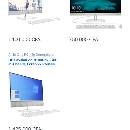
1 100 000
CFA
750 000
CFA
All In One PC
,
11è Génération
,
Bureau
,
Core i7
,
Ecran 27"
,
Ecran
HP Pavilion 27-d1000nk – All-
tactile
,
Memoire Graphique dédié
,
in-One PC, Ecran 27 Pouces
Ordinateurs
,
Processeur Intel
Intel core i7, 11è Gen, 16Go/1To
HDD + 128Go SSD
1 425 000
CFA