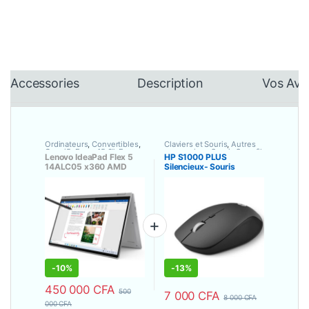
Accessories
Description
Vos Avi
Ordinateurs
,
Convertibles
,
Claviers et Souris
,
Autres
Core i5
,
Ecran 15.6"
,
Ecran
accessoires
,
Souris Sans fil
Lenovo IdeaPad Flex 5
HP S1000 PLUS
tactile
,
Portatifs
,
14ALC05 x360 AMD
Silencieux- Souris
Processeur AMD
RYZEN 5 5500U
Optique sans fil – Avec
8Go/512 Go SSD, Écran
Pile de type AA
14 Pouces tactile
-
10%
-
13%
450 000
CFA
500
7 000
CFA
8 000
CFA
000
CFA