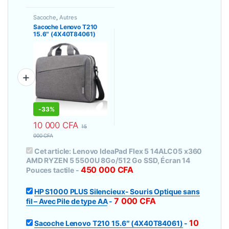
Sacoche
,
Autres
accessoires
Sacoche Lenovo T210
15.6″ (4X40T84061)
-
33%
10 000
CFA
15
000
CFA
Cet article:
Lenovo IdeaPad Flex 5 14ALC05 x360
AMD RYZEN 5 5500U 8Go/512 Go SSD, Écran 14
450 000
CFA
Pouces tactile
-
HP S1000 PLUS Silencieux- Souris Optique sans
7 000
CFA
fil – Avec Pile de type AA
-
10
Sacoche Lenovo T210 15.6″ (4X40T84061)
-