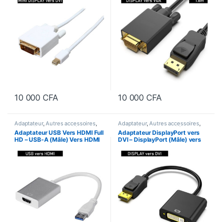
1,8m
10 000
CFA
10 000
CFA
Adaptateur
,
Autres accessoires
,
Adaptateur
,
Autres accessoires
,
Autres Equipements
,
Câbles et
Autres Equipements
,
Câbles et
Adaptateur USB Vers HDMI Full
Adaptateur DisplayPort vers
Accessoires
Accessoires
HD – USB-A (Mâle) Vers HDMI
DVI – DisplayPort (Mâle) vers
(Femelle)
DVI (Femelle)