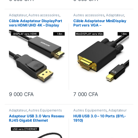
Adaptateur
,
Autres accessoires
,
Autres accessoires
,
Adaptateur
,
Autres Equipements
,
Câbles et
Autres Equipements
,
Câbles et
Câble Adaptateur DisplayPort
Câble Adaptateur MiniDisplay
Accessoires
Accessoires
vers HDMI UHD 4K – Display
Port vers VGA –
Port (Mâle) vers HDMI (Mâle)
MiniDisplayPort (Mâle) vers
VGA (Mâle) – Longueur : 1,8m
9 000
CFA
7 000
CFA
Adaptateur
,
Autres Equipements
Autres Equipements
,
Adaptateur
Adapteur USB 3.0 Vers Reseau
HUB USB 3.0 – 10 Ports (BYL-
RJ45 Gigabit Ethernet
1910)