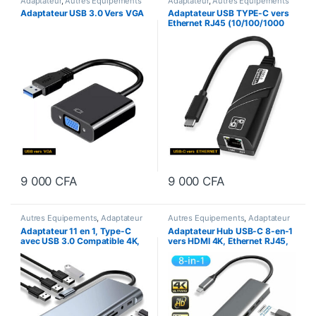
Adaptateur
,
Autres Equipements
Adaptateur
,
Autres Equipements
Adaptateur USB 3.0 Vers VGA
Adaptateur USB TYPE-C vers
Ethernet RJ45 (10/100/1000
Mbps)
9 000
CFA
9 000
CFA
Autres Equipements
,
Adaptateur
Autres Equipements
,
Adaptateur
Adaptateur 11 en 1, Type-C
Adaptateur Hub USB-C 8-en-1
avec USB 3.0 Compatible 4K,
vers HDMI 4K, Ethernet RJ45,
Dock USB-C, Station d’accueil –
PD 87W, Port USB 3.0 et USB
BYL2110
2.0, Carte SD/TF, Type C