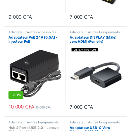
9 000
CFA
7 000
CFA
Adaptateur
,
Autres accessoires
,
Adaptateur
,
Autres Equipements
Autres Equipements
Adaptateur PoE 24V (0.5A) -
Adaptateur DISPLAY (Mâle)
Injecteur PoE
vers HDMI (Femelle)
-
33%
10 000
CFA
7 000
CFA
15 000
CFA
Adaptateur
,
Autres Equipements
Adaptateur
,
Autres Equipements
Hub 4 Ports USB 2.0 – Lenovo
Adaptateur USB-C Vers