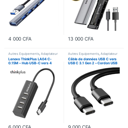
4 000
CFA
13 000
CFA
Autres Equipements
,
Adaptateur
Autres Equipements
,
Adaptateur
Lenovo ThinkPlus LA04 C-
Câble de données USB C vers
0.15M – Hub USB-C vers 4
USB C 3.1 Gen 2 – Cordon USB
ports USB 2.0
Type-C Certifié
6 000
CFA
9 000
CFA