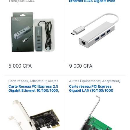
Thinkplus LA04
Ethernet RJ45 Gigabit Avec
Hub USB 3.0
5 000
CFA
9 000
CFA
Carte réseau
,
Adaptateur
,
Autres
Autres Equipements
,
Adaptateur
,
équipements réseau
,
Autres équipements réseau
,
Carte Réseau PCI Express 2.5
Carte réseau PCI Express
Equipements réseau
Carte réseau
,
Equipements
Gigabit Ethernet 10/100/1000,
Gigabit LAN (10/100/1000
réseau
,
Réseau Informatique
1G/2.5G avec connecteur RJ45
Mbps) – TP-LINK TG-3468
et Chipset Realtek RTL8125