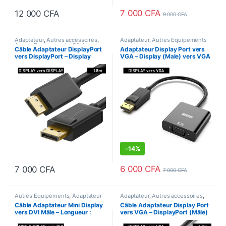
7 000
CFA
12 000
CFA
9 000
CFA
Adaptateur
,
Autres accessoires
,
Adaptateur
,
Autres Equipements
Autres Equipements
,
Câbles et
Câble Adaptateur DisplayPort
Adaptateur Display Port vers
Accessoires
vers DisplayPort – Display
VGA – Display (Male) vers VGA
(Mâle) vers Display (Mâle) –
(Femelle)
Longueur : 1,8m
-
14%
6 000
CFA
7 000
CFA
7 000
CFA
Autres Equipements
,
Adaptateur
Adaptateur
,
Autres accessoires
,
Autres Equipements
,
Câbles et
Câble Adaptateur Mini Display
Câble Adaptateur Display Port
Accessoires
vers DVI Mâle – Longueur :
vers VGA – DisplayPort (Mâle)
1,8m
vers VGA (Mâle) – Longueur :