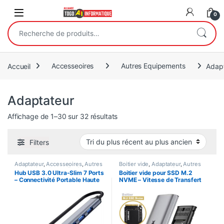
Open
0
Recherche pour :
Accueil
Accesseoires
Autres Equipements
Adap
Adaptateur
Trié du plus récent au plus ancie
Affichage de 1–30 sur 32 résultats
Filters
Adaptateur
,
Accesseoires
,
Autres
Boitier vide
,
Adaptateur
,
Autres
accessoires
,
Autres Equipements
accessoires
,
Autres Equipements
Hub USB 3.0 Ultra-Slim 7 Ports
Boitier vide pour SSD M.2
– Connectivité Portable Haute
NVME – Vitesse de Transfert
Vitesse
:10 Gbps