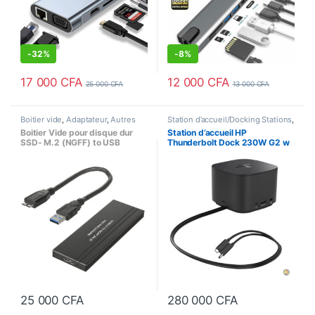
-
32%
-
8%
17 000
CFA
12 000
CFA
25 000
CFA
13 000
CFA
Boitier vide
,
Adaptateur
,
Autres
Station d’accueil/Docking Stations
,
accessoires
,
Autres Equipements
,
Adaptateur
,
Autres Equipements
Boitier Vide pour disque dur
Station d’accueil HP
Stockage de données
SSD- M.2 (NGFF) to USB
Thunderbolt Dock 230W G2 w
3.0/3.1 Type C
25 000
CFA
280 000
CFA