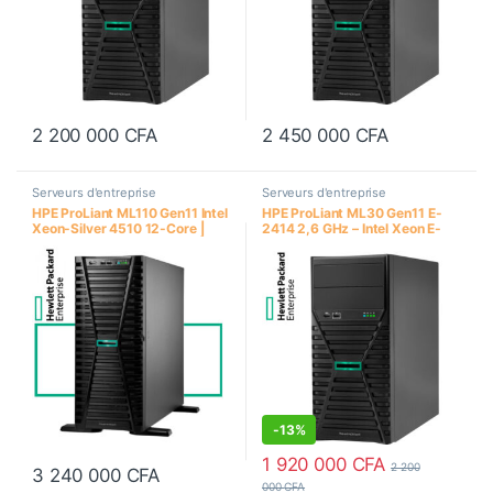
2 200 000
CFA
2 450 000
CFA
Serveurs d'entreprise
Serveurs d'entreprise
HPE ProLiant ML110 Gen11 Intel
HPE ProLiant ML30 Gen11 E-
Xeon-Silver 4510 12-Core |
2414 2,6 GHz – Intel Xeon E-
64GB PC5-5600B RDIMM | 2 x
2414 Quad-Core (2.60GHz
480GB SSD+2 x HPE 2.4TB
8MB)- RAM 32Go HPE DDR5 /
HDD | 2 kits d’alimentation HPE
2 x 4To SSD- Format Tour 4U
1000 W
-
13%
1 920 000
CFA
2 200
3 240 000
CFA
000
CFA