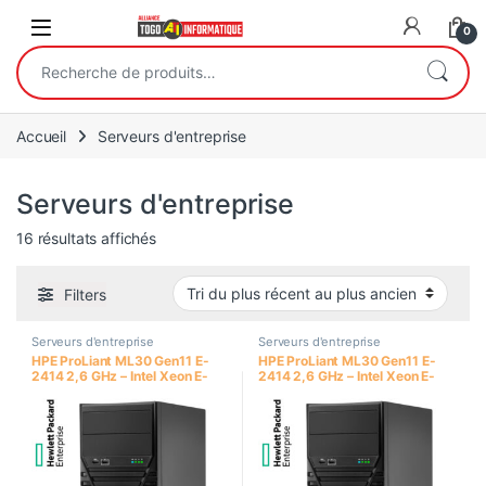
Open
0
Recherche pour :
Accueil
Serveurs d'entreprise
Serveurs d'entreprise
Trié du plus récent au plus ancien
16 résultats affichés
Filters
Serveurs d'entreprise
Serveurs d'entreprise
HPE ProLiant ML30 Gen11 E-
HPE ProLiant ML30 Gen11 E-
2414 2,6 GHz – Intel Xeon E-
2414 2,6 GHz – Intel Xeon E-
2414 Quad-Core (2.60GHz
2414 Quad-Core (2.60GHz
8MB)- RAM 32Go HPE DDR5 /
8MB)- RAM 32Go HPE DDR5 /
2 x 480 Go Desktop SSD –
2 x 480 Go SSD Entreprise –
Format Tour 4U
Format Tour 4U