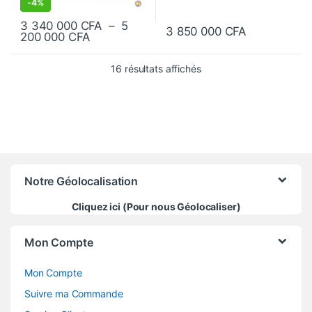
-
4%
3 340 000
CFA
–
5
3 850 000
CFA
Plage de prix : 3 340 000 CFA à 5 200 0
200 000
CFA
Ce produit a plusieurs variantes. Les options peuvent être choisie
Trié du plus récent au pl
16 résultats affichés
Notre Géolocalisation
Cliquez ici (Pour nous Géolocaliser)
Mon Compte
Mon Compte
Suivre ma Commande