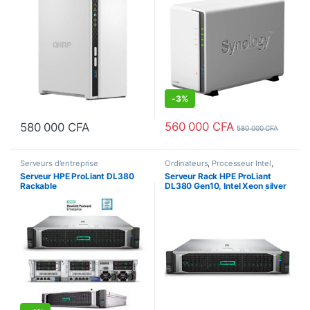
-
3%
560 000
CFA
580 000
CFA
580 000
CFA
Serveurs d'entreprise
Ordinateurs
,
Processeur Intel
,
Serveurs d'entreprise
Serveur HPE ProLiant DL380
Serveur Rack HPE ProLiant
Rackable
DL380 Gen10, Intel Xeon silver
4208, 800 W 16GB RAM | 4 x
4To