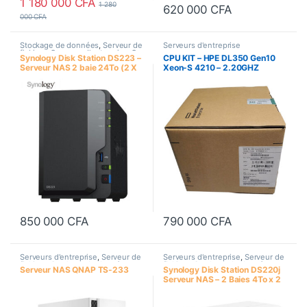
1 180 000
CFA
1 280
620 000
CFA
000
CFA
Stockage de données
,
Serveur de
Serveurs d'entreprise
fichiers
,
Serveurs d'entreprise
,
Sur
Synology Disk Station DS223 –
CPU KIT – HPE DL350 Gen10
Commande
Serveur NAS 2 baie 24To (2 X
Xeon-S 4210 – 2.20GHZ
12 To)
13.75MB CACHE TDP 85W
FCLGA3647 (P10939-B21)
850 000
CFA
790 000
CFA
Serveurs d'entreprise
,
Serveur de
Serveurs d'entreprise
,
Serveur de
fichiers
,
Stockage de données
,
fichiers
,
Stockage de données
,
Serveur NAS QNAP TS-233
Synology Disk Station DS220j
Sur Commande
Sur Commande
Serveur NAS – 2 Baies 4To x 2