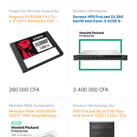
Disque dur Serveur
,
Disque dur
Serveurs d'entreprise
Interne
,
Serveurs d'entreprise
,
Kingston DC600M 1.92 To –
Serveur HPE ProLiant DL360
Stockage de données
2.5” SATA Enterprise SSD –
Gen10 Intel Xeon-S 4208 8-
Usage Mixte pour
Core | 32Go / 2 x 7.68 To
environnement Serveur et
Samsung Enterprise SSD | 2 x
Datacenter
HPE 800W Flex Slot Platinum
Hot Plug
260 000
CFA
3 400 000
CFA
Memoire RAM
,
Composants
,
Serveurs d'entreprise
,
Sur
Serveurs d'entreprise
Commande
Mémoire RAM-16GB DDR4-
HPE ProLiant ML30 G10 Plus –
2933Y-HPE SmartMemory –
Intel Xeon E-2314 | 32Go / 3To
Pour HPE ProLiant DL360
HPE SATA | Alimentation 350W
Gen10, DL380 Gen10
| Format Tour 4U – Serveur
d’Entreprise