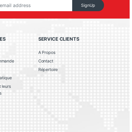
SignUp
ES
SERVICE CLIENTS
A Propos
ommande
Contact
Répertoire
atique
 leurs
s