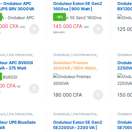
 – Onduleur APC
Onduleur Eaton 5E Gen2
Ondule
 UPS SRV 3000VA
1600va | 900 Watt |
BX1200
 (SRV3KI) – 2400
Ligne interactive |
interac
-
9%
s
Sorties IEC-320-C13
650 Wa
 000
CFA
145 000
CFA
700
160
125 0
A
000
CFA
eurs
,
Line Interactive
,
Onduleurs
,
Line Interactive
,
Onduleur
té équipements
Sécurité équipements
Sécurité
leur APC BV650I
Onduleur Premax
Ondule
A – 375 Watt
3000VA / 1800 Watts,
2250VA
3KVA | PM-UPS3000 |
PM-UPS
Interac
000
CFA
55
A
180 000
CFA
150 0
eurs
,
Line Interactive
,
Onduleurs
,
Line Interactive
,
Onduleur
té équipements
Sécurité équipements
Sécurité
leur UPS BlueGate
Onduleur Eaton 5E Gen2
Ondule
VA
5E2200UI – 2200 VA |
5E700U