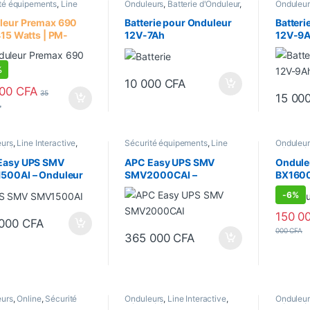
té équipements
,
Line
Onduleurs
,
Batterie d'Onduleur
,
Onduleur
ctive
,
Onduleurs
Sécurité équipements
Sécurité
leur Premax 690
Batterie pour Onduleur
Batteri
415 Watts | PM-
12V-7Ah
12V-9
0 | Line Interactive
%
10 000
CFA
000
CFA
35
15 00
A
00 CFA à 2 560 000 CFA
eurs
,
Line Interactive
,
Sécurité équipements
,
Line
Onduleur
té équipements
Interactive
,
Onduleurs
Sécurité
Easy UPS SMV
APC Easy UPS SMV
Ondule
500AI – Onduleur
SMV2000CAI –
BX1600
interactive, 1050
Onduleur – CA
interac
-
6%
 / 1500VA – 6
220/230/240 V – 1400
900 Wa
s C13
Watt – 2000 VA – 7 Ah –
150 0
 000
CFA
RS-232, USB
000
CFA
365 000
CFA
eurs
,
Online
,
Sécurité
Onduleurs
,
Line Interactive
,
Onduleur
ements
Sécurité équipements
Sécurité