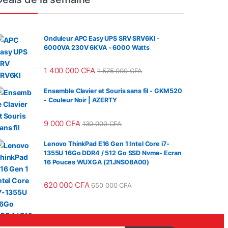
Onduleur APC Easy UPS SRV SRV6KI -
6000VA 230V 6KVA - 6000 Watts
1 400 000
CFA
1 575 000
CFA
Ensemble Clavier et Souris sans fil - GKM520
- Couleur Noir | AZERTY
9 000
CFA
130 000
CFA
Lenovo ThinkPad E16 Gen 1 Intel Core i7-
1355U 16Go DDR4 / 512 Go SSD Nvme- Ecran
16 Pouces WUXGA (21JNS08A00)
620 000
CFA
650 000
CFA