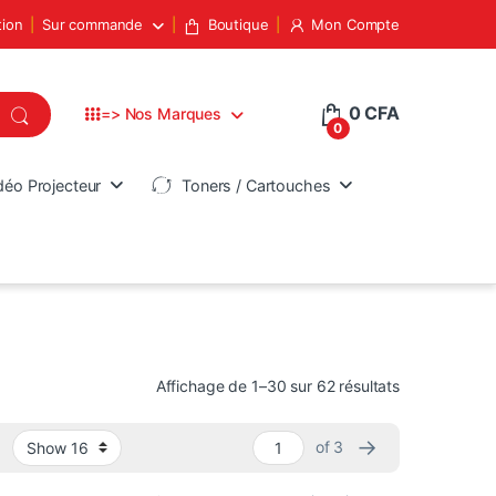
tion
Sur commande
Boutique
Mon Compte
0
CFA
=> Nos Marques
0
déo Projecteur
Toners / Cartouches
Trié du plus 
Affichage de 1–30 sur 62 résultats
→
of 3