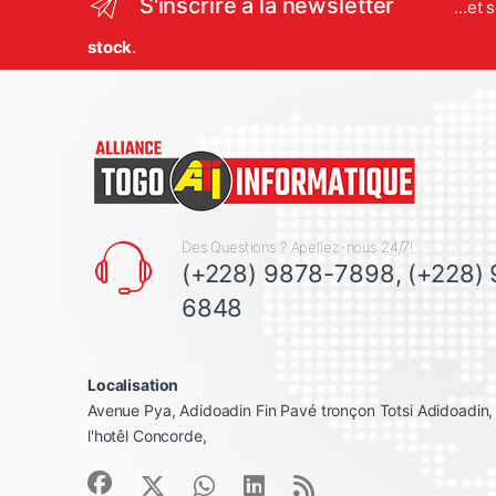
S'inscrire à la newsletter
...et
stock
.
Des Questions ? Apellez-nous 24/7!
(+228) 9878-7898, (+228)
6848
Localisation
Avenue Pya, Adidoadin Fin Pavé tronçon Totsi Adidoadin
l'hotêl Concorde,