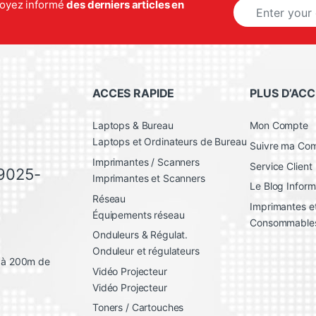
E
 soyez informé
des derniers articles en
m
a
i
l
*
ACCES RAPIDE
PLUS D’ACC
Laptops & Bureau
Mon Compte
Laptops et Ordinateurs de Bureau
Suivre ma C
Imprimantes / Scanners
Service Client
 9025-
Imprimantes et Scanners
Le Blog Inform
Réseau
Imprimantes et
Équipements réseau
Consommable
Onduleurs & Régulat.
Onduleur et régulateurs
, à 200m de
Vidéo Projecteur
Vidéo Projecteur
Toners / Cartouches