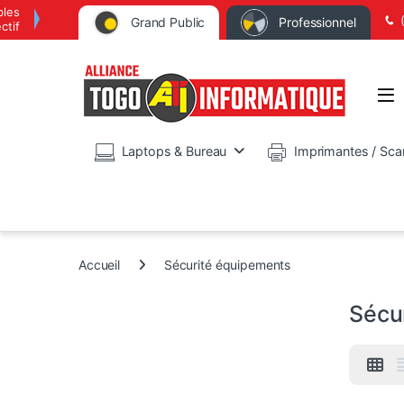
bles
Grand Public
Professionnel
ctif
Op
Laptops & Bureau
Imprimantes / Sca
Accueil
Sécurité équipements
Sécu