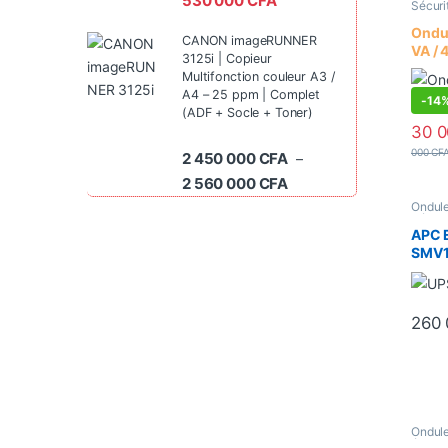
530 000
CFA
Sécuri
Intera
Ondu
CANON imageRUNNER
VA / 
3125i | Copieur
UPS69
Multifonction couleur A3 /
A4 – 25 ppm | Complet
-
14
(ADF + Socle + Toner)
30 
000
CF
2 450 000
CFA
–
Plage de prix : 2 450 0
2 560 000
CFA
Ondul
Sécuri
APC 
SMV1
Line-
Watts
prise
260
Ondul
équip