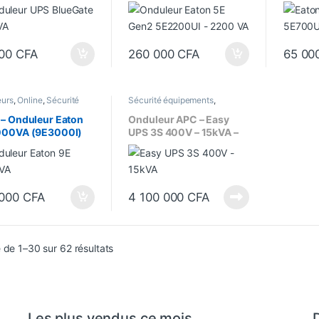
1200 Watt | Ligne
700 VA 
interactive | 6 Sorties
Line-in
IEC-320-C13
000
CFA
260 000
CFA
65 00
eurs
,
Online
,
Sécurité
Sécurité équipements
,
ements
Onduleurs
,
Online
– Onduleur Eaton
Onduleur APC – Easy
000VA (9E3000I)
UPS 3S 400V – 15kVA –
e – 2400 Watts
3:3 – 0 min – Tour Haute
(E3SUPS15KHB) –
Online, Triphasé
 000
CFA
4 100 000
CFA
Trié du plus récent au plus ancien
 de 1–30 sur 62 résultats
Les plus vendus ce mois