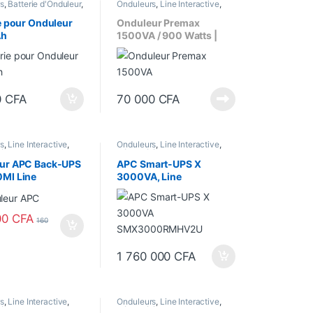
s
,
Batterie d'Onduleur
,
Onduleurs
,
Line Interactive
,
 équipements
Sécurité équipements
e pour Onduleur
Onduleur Premax
Ah
1500VA / 900 Watts |
PM-UPS1500 | Line
Interactive
0
CFA
70 000
CFA
s
,
Line Interactive
,
Onduleurs
,
Line Interactive
,
 équipements
Sécurité équipements
ur APC Back-UPS
APC Smart-UPS X
MI Line
3000VA, Line
tive -1600VA –
Interactive, 3kVA –
tts
Rack/tower convertible
2U – SMX3000RMHV2U
00
CFA
160
– 2700 Watts
1 760 000
CFA
s
,
Line Interactive
,
Onduleurs
,
Line Interactive
,
 équipements
Sécurité équipements