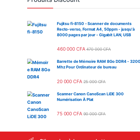
Fujitsu fi-8150 - Scanner de documents
Recto-verso, Format A4, 50ppm - jusqu'à
8000 pages par jour - Gigabit LAN, USB
460 000
CFA
470 000
CFA
Barrette de Mémoire RAM 8Go DDR4 - 320
Mhz Pour Ordinateur de bureau
20 000
CFA
25 000
CFA
Scanner Canon CanoScan LiDE 300
Numérisation À Plat
75 000
CFA
90 000
CFA