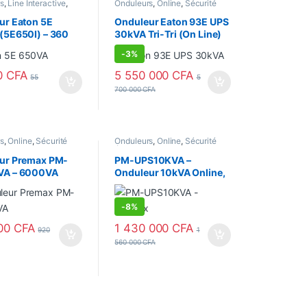
s
,
Line Interactive
,
Onduleurs
,
Online
,
Sécurité
 équipements
équipements
ur Eaton 5E
Onduleur Eaton 93E UPS
(5E650I) – 360
30kVA Tri-Tri (On Line)
93E30KMBSBI
-
3%
0
CFA
5 550 000
CFA
55
5
700 000
CFA
s
,
Online
,
Sécurité
Onduleurs
,
Online
,
Sécurité
ents
équipements
ur Premax PM-
PM-UPS10KVA –
VA – 6000VA
Onduleur 10kVA Online,
 Online
9 000 Watts – Premax
hasé
-
8%
00
CFA
1 430 000
CFA
920
1
560 000
CFA