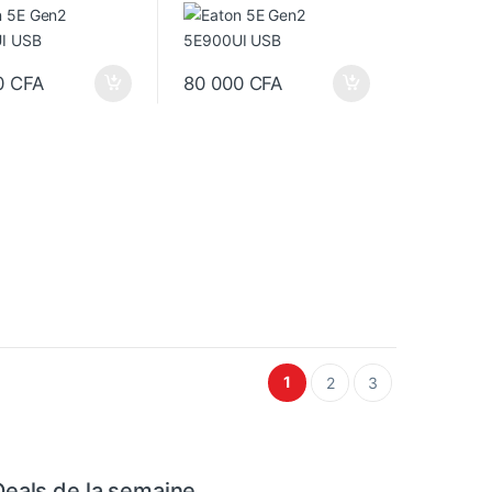
– 4 prises C13 –
900 VA – 4 prises C13 –
teractive
Line-interactive
0
CFA
80 000
CFA
1
2
3
Deals de la semaine