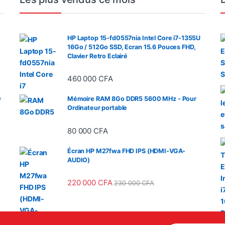
HP Laptop 15-fd0557nia Intel Core i7-1355U
16Go / 512Go SSD, Ecran 15.6 Pouces FHD,
Clavier Retro Eclairé
460 000
CFA
0
Mémoire RAM 8Go DDR5 5600 MHz - Pour
Ordinateur portable
80 000
CFA
Écran HP M27fwa FHD IPS (HDMI-VGA-
AUDIO)
220 000
CFA
230 000
CFA