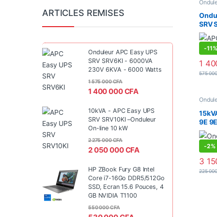
Ondul
équip
ARTICLES REMISES
Ondu
SRV 
230V
Watt
-
11
Onduleur APC Easy UPS
SRV SRV6KI - 6000VA
1 40
230V 6KVA - 6000 Watts
575 00
1 575 000
CFA
1 400 000
CFA
Ondul
équip
10kVA - APC Easy UPS
15kVA
SRV SRV10KI –Onduleur
9E 9E
On-line 10 kW
12000
Mono
2 275 000
CFA
-
2%
2 050 000
CFA
3 15
HP ZBook Fury G8 Intel
225 00
Core i7-16Go DDR5/512Go
SSD, Ecran 15.6 Pouces, 4
GB NVIDIA T1100
550 000
CFA