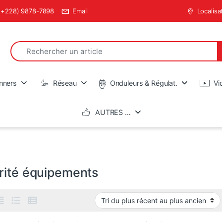
(+228) 9878-7898
Email
Localisa
Search for:
en
nners
Réseau
Onduleurs & Régulat.
Vi
AUTRES …
rité équipements