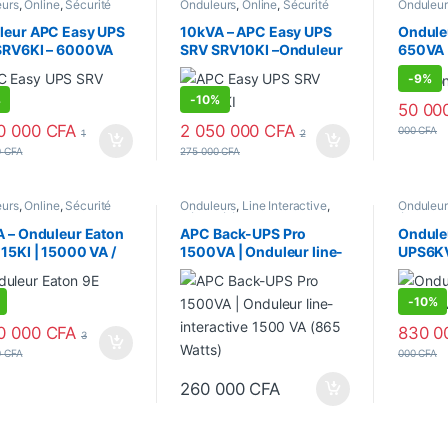
eurs
,
Online
,
Sécurité
Onduleurs
,
Online
,
Sécurité
Onduleur
ements
équipements
Sécurité
leur APC Easy UPS
10kVA – APC Easy UPS
Ondule
SRV6KI – 6000VA
SRV SRV10KI –Onduleur
650VA 
 6KVA – 6000
On-line 10 kW
Watts
-
9%
s
%
-
10%
50 00
0 000
CFA
2 050 000
CFA
000
CFA
1
2
0
CFA
275 000
CFA
eurs
,
Online
,
Sécurité
Onduleurs
,
Line Interactive
,
Onduleur
ements
Sécurité équipements
équipem
 – Onduleur Eaton
APC Back-UPS Pro
Ondule
15KI | 15000 VA /
1500VA | Onduleur line-
UPS6K
 W | On-line,
interactive 1500 VA (865
(6KVA)
phasé
Watts)
Monop
-
10%
0 000
CFA
830 0
3
0
CFA
000
CFA
260 000
CFA