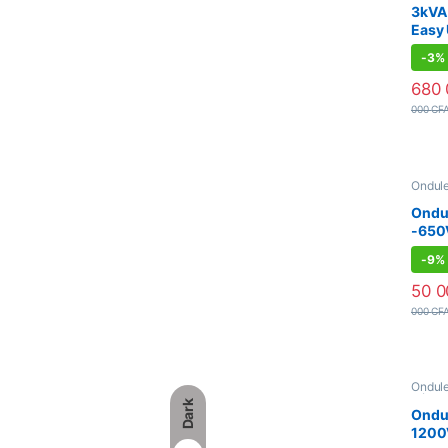
3kVA
Easy
230V
-
3%
Watt
680
000
CF
Ondul
Sécuri
Ondu
-650V
-
9%
50 
000
CF
Ondul
Sécuri
Dark
Ondu
1200