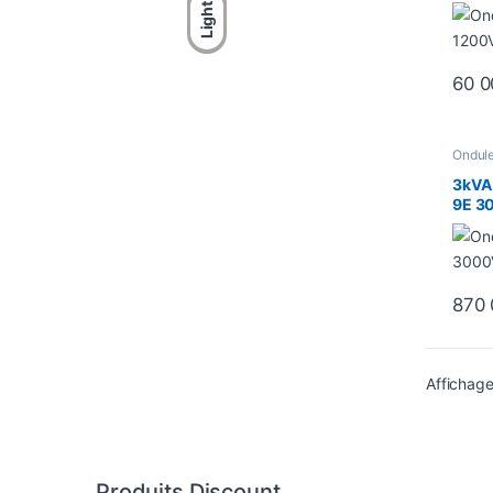
Light
60 
Ondul
équip
3kVA 
9E 3
Onlin
870
Affichage
Produits Discount