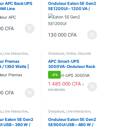
ur APC Back UPS
Onduleur Eaton 5E Gen2
MI Line
5E1200UI – 1200 VA /
tive – 1200VA –
660w
tts
00
CFA
130 000
CFA
s
,
Line Interactive
,
Onduleurs
,
Online
,
Sécurité
 équipements
équipements
ur Premax
APC Smart-UPS
 / 1350 Watts |
3000VA-Onduleur Rack
2250 | Line
2U, line-interactive
-
2%
tive
monophasé 230V (USB /
Série / SmartSlot) –
1 485 000
CFA
1
SMT3000RMI2UC
510 000
CFA
00
CFA
s
,
Line Interactive
,
Onduleurs
,
Line Interactive
,
 équipements
Sécurité équipements
ur Eaton 5E Gen2
Onduleur Eaton 5E Gen2
I USB – 360 W /
5E900UI USB – 480 W /