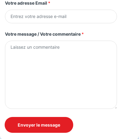
Votre adresse Email
*
é
m
n
o
m
Votre message / Votre commentaire
*
Envoyer le message