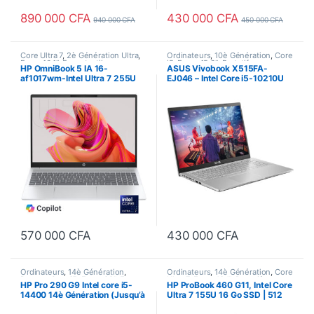
890 000
CFA
430 000
CFA
940 000
CFA
450 000
CFA
Core Ultra 7
,
2è Génération Ultra
,
Ordinateurs
,
10è Génération
,
Core
Ecran 16.1"
,
Ecran tactile
,
i5
,
Ecran 15.6"
,
Portatifs
,
HP OmniBook 5 IA 16-
ASUS Vivobook X515FA-
Ordinateurs
,
Portatifs
,
Processeur
Processeur Intel
af1017wm-Intel Ultra 7 255U
EJ046 – Intel Core i5-10210U
Intel
(2è Gén. Ultra) 16Go LPDDR5x
8Go/256Go SSD Ecran 15.6″
/ 512Go SSD – Ecran Tactile 16
LED Full HD Wi-Fi AC/Bluetooth
Pouces WUXGA (1920 x 1200)
Webcam
– Rétro-Éclairé
570 000
CFA
430 000
CFA
Ordinateurs
,
14è Génération
,
Ordinateurs
,
14è Génération
,
Core
Bureau
,
Core i5
,
Ecran 22"
,
Format
Ultra 7
,
Ecran 16.1"
,
Portatifs
,
HP Pro 290 G9 Intel core i5-
HP ProBook 460 G11, Intel Core
Tour
,
Processeur Intel
Processeur Intel
14400 14è Génération (Jusqu’à
Ultra 7 155U 16 Go SSD | 512
4,7 GHz) 8Go DDR5-4800
Go, Ecran 16 Pouces LED Full