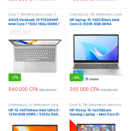
Core 7
,
14è Génération
,
Core i7
,
Ordinateurs
,
13è Génération
,
Core
Ecran 15.6"
,
Ordinateurs
,
Portatifs
,
i3
,
Ecran 15.6"
,
Ecran tactile
,
ASUS Vivobook 15 F1504VAP
HP laptop 15-fd0130wm Intel
Processeur Intel
Portatifs
,
Processeur Intel
Intel Core 7 150U 16Go DDR4 /
Core i3-N305 8GB DDR4
1To SSD NVMe, Ecran 15,6
/512GB SSD NVMe Ecran 15.6
Tactile – 90NB13Y2-M01D40
Pouces Tactile
-
7%
-
4%
540 000
CFA
355 000
CFA
580 000
CFA
370 000
CFA
Ordinateurs
,
1è Génération Ultra
,
Core i5
,
13è Génération
,
Memoire
Core i5
,
Core Ultra 5
,
Ecran 15.6"
,
Graphique dédié
,
Ordinateurs
,
PC
HP 15-fd0154wm Intel Ultra 5-
HP Victus 15-fa2082wm
Ecran tactile
,
Portatifs
,
Processeur
Gameur
,
Portatifs
,
Processeur
125H 8GB DDR5 / 512Go SSD,
Gaming Laptop – Intel Core i5-
Intel
Intel
Ecran 15.6 Pouces FHD IPS
13420H-13è Gen 16Go DDR4
Tactile
3200 Mhz/512Go SSD NVme,
Ecran 15.6 Pouces FHD IPS
144Hz – NVIDIA GeForce RTX