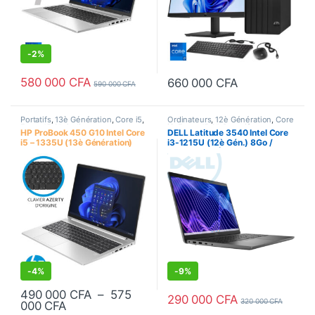
-
2%
580 000
CFA
660 000
CFA
590 000
CFA
Portatifs
,
13è Génération
,
Core i5
,
Ordinateurs
,
12è Génération
,
Core
Ecran 15.6"
,
Ordinateurs
,
i3
,
Ecran 15.6"
,
Portatifs
,
HP ProBook 450 G10 Intel Core
DELL Latitude 3540 Intel Core
Processeur Intel
Processeur Intel
i5 – 1335U (13è Génération)
i3-1215U (12è Gén.) 8Go /
jusqu’à 4.6 GHz – 16 Go/512 Go
512Go SSD, Écran 15.6 FHD
SSD NVMe – Ecran 15.6 Pouces
– Clavier AZERTY Francais
d’Origine
-
4%
-
9%
490 000
CFA
–
575
290 000
CFA
320 000
CFA
Plage de prix : 490 000 CFA à 575 000 CFA
000
CFA
Ce produit a plusieurs variantes. Les options peuvent être choisie