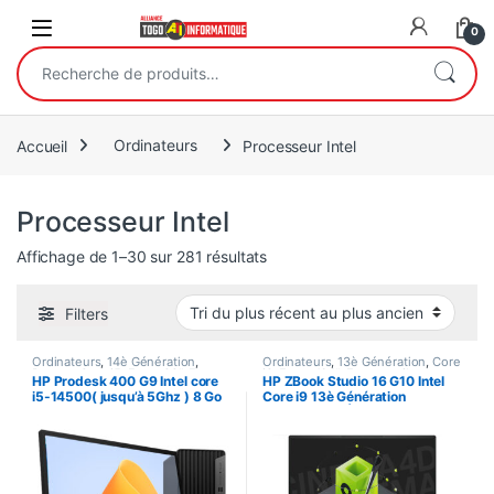
Open
0
Recherche pour :
Accueil
Ordinateurs
Processeur Intel
Processeur Intel
Trié du plus récent au plus anci
Affichage de 1–30 sur 281 résultats
Filters
Ordinateurs
,
14è Génération
,
Ordinateurs
,
13è Génération
,
Core
Bureau
,
Core i5
,
Ecran 22"
,
Format
i9
,
Ecran 16.1"
,
Ecran tactile
,
HP Prodesk 400 G9 Intel core
HP ZBook Studio 16 G10 Intel
Tour
,
Processeur Intel
Memoire Graphique dédié
,
i5-14500( jusqu’à 5Ghz ) 8 Go
Core i9 13è Génération
Portatifs
,
Processeur Intel
DDR5-4800 MHz / 512Go SSD,
32Go/512GB | Ecran 16 Pouces
Ecran HP SERIES 3PRO 322pv
Tactile | 6GB NVIDIA RTX
A1000