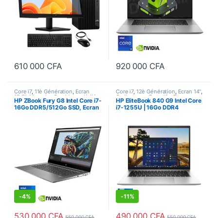
610 000
CFA
920 000
CFA
Core i7
,
11è Génération
,
Ecran
Core i7
,
12è Génération
,
Ecran 14"
,
15.6"
,
Memoire Graphique dédié
,
Ordinateurs
,
Portatifs
,
Processeur
HP ZBook Fury G8 Intel Core i7-
HP EliteBook 840 G9 Intel Core
Ordinateurs
,
Portatifs
,
Processeur
Intel
16Go DDR5/512Go SSD, Ecran
i7-1255U | 16Go DDR4
Intel
15.6 Pouces, 4 GB NVIDIA
3200Mhz / 512 Go PCIe NVMe
T1100
SSD | Ecran 14 Pouces FHD
-
4%
-
11%
530 000
CFA
490 000
CFA
550 000
CFA
550 000
CFA