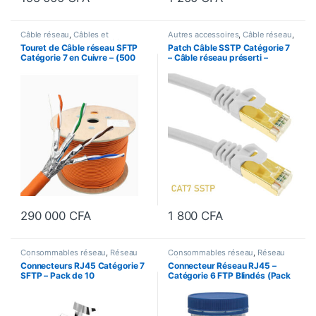
Câble réseau
,
Câbles et
Autres accessoires
,
Câble réseau
,
Accessoires
,
Consommables
Câbles et Accessoires
,
Touret de Câble réseau SFTP
Patch Câble SSTP Catégorie 7
réseau
Consommables réseau
,
Réseau
Catégorie 7 en Cuivre – (500
– Câble réseau préserti –
Informatique
mètres) – 100% Certifié
Longueur 0,5m
290 000
CFA
1 800
CFA
Consommables réseau
,
Réseau
Consommables réseau
,
Réseau
Informatique
Informatique
Connecteurs RJ45 Catégorie 7
Connecteur Réseau RJ45 –
SFTP – Pack de 10
Catégorie 6 FTP Blindés (Pack
de 100)