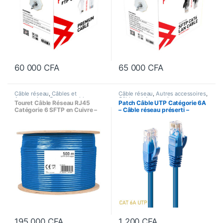
60 000
CFA
65 000
CFA
Câble réseau
,
Câbles et
Câble réseau
,
Autres accessoires
,
Accessoires
,
Consommables
Câbles et Accessoires
,
Touret Câble Réseau RJ45
Patch Câble UTP Catégorie 6A
réseau
Consommables réseau
,
Réseau
Catégorie 6 SFTP en Cuivre –
– Câble réseau préserti –
Informatique
(500 mètres)
Longueur 0,5m
195 000
CFA
1 200
CFA