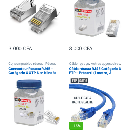
3 000
CFA
8 000
CFA
Consommables réseau
,
Réseau
Câble réseau
,
Autres accessoires
,
Informatique
Autres Equipements
,
Câbles et
Connecteur Réseau RJ45 –
Câble réseau RJ45 Catégorie 6
Accessoires
,
Consommables
Catégorie 6 UTP Non blindés
FTP – Préserti (1 mètre, 3
réseau
,
Réseau Informatique
(Pack de 100)
mètres, 5 mètres, 10 mètres,
20 mètres)
-
15%