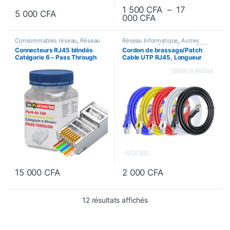
1 500
CFA
–
17
5 000
CFA
Plage de prix : 1 
000
CFA
Ce produit a plusieurs variantes.
Consommables réseau
,
Réseau
Réseau Informatique
,
Autres
Informatique
accessoires
,
Câble réseau
,
Câbles
Connecteurs RJ45 blindés
Cordon de brassage/Patch
et Accessoires
,
Consommables
Catégorie 6 – Pass Through
Cable UTP RJ45, Longueur
réseau
,
Equipements réseau
(Pack de 100 pièces)
1,5m
15 000
CFA
2 000
CFA
Trié du plus récent au pl
12 résultats affichés