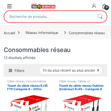
Open
0
Recherche pour :
Accueil
Réseau Informatique
Consommables réseau
Consommables réseau
Trié du plus récent au plus ancien
12 résultats affichés
Filters
Câble réseau
,
Consommables
Câble réseau
,
Câbles et
réseau
,
Réseau Informatique
Accessoires
,
Consommables
Touret de câble réseau RJ45
Touret de câble réseau Outdoor
réseau
,
Réseau Informatique
FTP Catégorie 6 – 305m
(Extérieur) RJ45 – Catégorie 6
SFTP