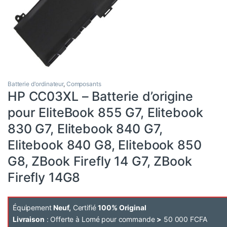
Batterie d'ordinateur
,
Composants
HP CC03XL – Batterie d’origine
pour EliteBook 855 G7, Elitebook
830 G7, Elitebook 840 G7,
Elitebook 840 G8, Elitebook 850
G8, ZBook Firefly 14 G7, ZBook
Firefly 14G8
Équipement
Neuf,
Certifié
100% Original
Livraison
: Offerte à Lomé pour commande
>
50 000 FCFA