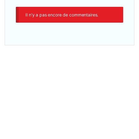
Il n'y a pas encore de commentaires.
Core i7
,
11è Génération
,
Ecran 15.6"
,
Memoire Graphique dédié
,
Ordinateurs
,
Portatifs
,
Processeur Intel
HP ZBook Fury G8 Intel Core i7-16Go DDR5/512Go SSD,
Ecran 15.6 Pouces, 4 GB NVIDIA T1100