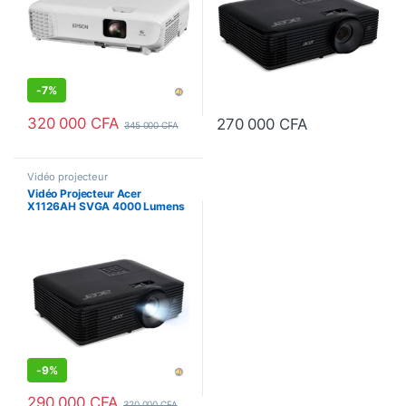
-
7%
320 000
CFA
270 000
CFA
345 000
CFA
Vidéo projecteur
Vidéo Projecteur Acer
X1126AH SVGA 4000 Lumens
-
9%
290 000
CFA
320 000
CFA