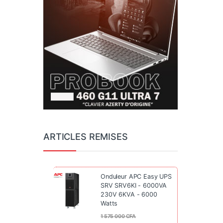
ARTICLES REMISES
Onduleur APC Easy UPS
SRV SRV6KI - 6000VA
230V 6KVA - 6000
Watts
1 575 000
CFA