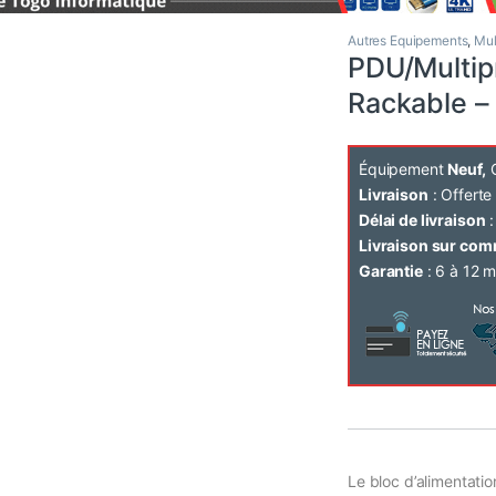
Autres Equipements
,
Mul
PDU/Multipr
Rackable –
Équipement
Neuf,
C
Livraison
: Offert
Délai de livraison
:
Livraison sur co
Garantie
: 6 à 12 m
Le bloc d’alimentatio