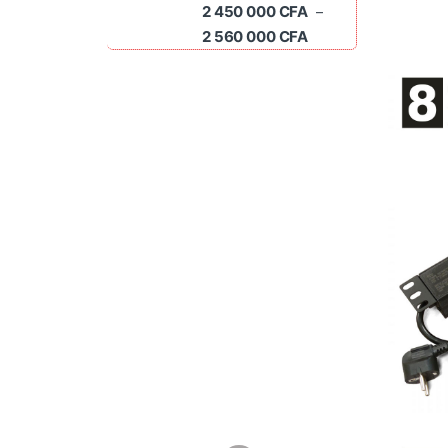
2 450 000
CFA
–
Plage de prix : 2 45
2 560 000
CFA