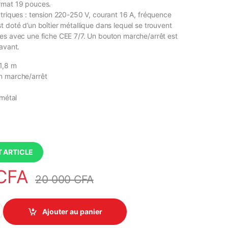
rmat 19 pouces.
ctriques : tension 220-250 V, courant 16 A, fréquence
 doté d’un boîtier métallique dans lequel se trouvent
es avec une fiche CEE 7/7. Un bouton marche/arrêt est
avant.
1,8 m
n marche/arrêt
8
 métal
 ARTICLE
CFA
20 000
CFA
rique 8 Prises Rackable - 19 Pouces (1U) quantity
Ajouter au panier