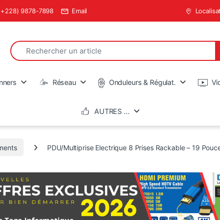
(+228) 9878-7898
Email
Localisa
Search for:
en
nners
Réseau
Onduleurs & Régulat.
Vi
AUTRES …
ments
PDU/Multiprise Electrique 8 Prises Rackable – 19 Pouc