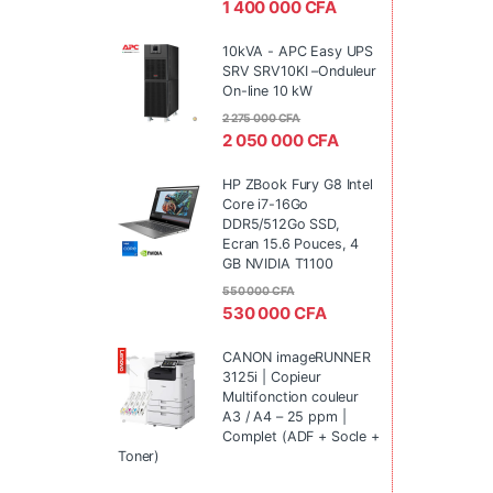
1 400 000
CFA
10kVA - APC Easy UPS
SRV SRV10KI –Onduleur
On-line 10 kW
2 275 000
CFA
2 050 000
CFA
HP ZBook Fury G8 Intel
Core i7-16Go
DDR5/512Go SSD,
Ecran 15.6 Pouces, 4
GB NVIDIA T1100
550 000
CFA
530 000
CFA
CANON imageRUNNER
3125i | Copieur
Multifonction couleur
A3 / A4 – 25 ppm |
Complet (ADF + Socle +
Toner)