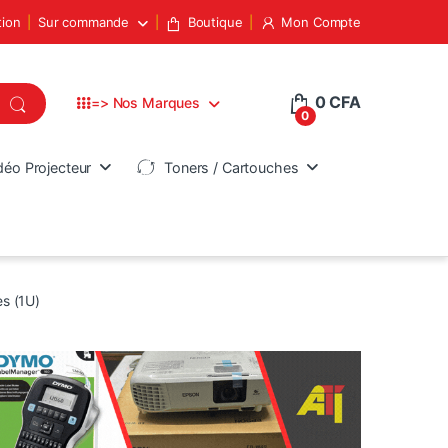
tion
Sur commande
Boutique
Mon Compte
0
CFA
=> Nos Marques
0
déo Projecteur
Toners / Cartouches
es (1U)