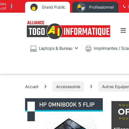
bles
Grand Public
Professionnel
ctif
Op
Laptops & Bureau
Imprimantes / Sca
Accueil
Accesseoires
Autres Equipe