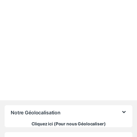
-
3%
690 000
CFA
710 000
CFA
Notre Géolocalisation
Cliquez ici (Pour nous Géolocaliser)