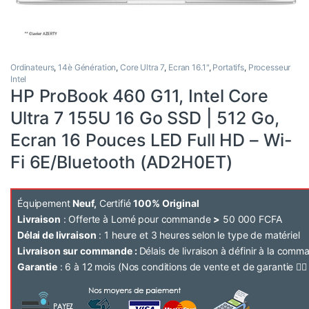
Ordinateurs
,
14è Génération
,
Core Ultra 7
,
Ecran 16.1"
,
Portatifs
,
Processeur
Intel
HP ProBook 460 G11, Intel Core
Ultra 7 155U 16 Go SSD | 512 Go,
Ecran 16 Pouces LED Full HD – Wi-
Fi 6E/Bluetooth (AD2H0ET)
Équipement
Neuf,
Certifié
100% Original
Livraison
: Offerte à Lomé pour commande
>
50 000 FCFA
Délai de livraison
: 1 heure et 3 heures selon le type de matériel
Livraison sur commande :
Délais de livraison à définir à la com
Garantie
: 6 à 12 mois (Nos conditions de vente et de garantie 👉