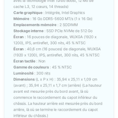
avec la technologie Intel Turbo Boost, 12 Mo de
cache L3, 12 cœurs, 14 threads)
Carte graphique
: Intégrée, Intel Graphics
Mémoire
: 16 Go DDR5-5600 MT/s (1 x 16 Go)
Emplacements mémoire
: 2 SODIMM
Stockage interne
: SSD PCIe NVMe de 512 Go
Écran
: 16 pouces de diagonale, WUXGA (1920 x
1200), IPS, antireflet, 300 nits, 45 % NTSC
Écran
: 40,6 cm (16 pouces) de diagonale, WUXGA
(1920 x 1200), IPS, antireflet, 300 nits, 45 % NTSC
Écran tactile
: Non
Gamme de couleurs
: 45 % NTSC
Luminosité
: 300 nits
Dimensions
(L x P x H) : 35,94 x 25,11 x 1,09 cm
(avant) ; 35,94 x 25,11 x 1,7 cm (arrière) (La hauteur
avant est mesurée près du bord avant, là où
commence le raccordement du capot inférieur du
châssis. La hauteur arrière est mesurée près du bord
arrière, là où se termine le raccordement du capot
inférieur du châssis.)