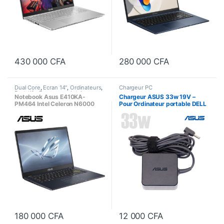
430 000
CFA
280 000
CFA
Dual Core
,
Ecran 14"
,
Ordinateurs
,
Chargeur PC
Portatifs
,
Processeur Intel
Notebook Asus E410KA-
Chargeur ASUS 33w 19V –
PM464 Intel Celeron N6000
Pour Ordinateur portable DELL
4Go / 64Go SSD + 512Go SSD,
– Adaptateur secteur
Écran 14 Pouces Full HD
AD2088520 + Câble secteur
Bout français
180 000
CFA
12 000
CFA