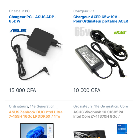
Chargeur PC
Chargeur PC
Chargeur PC – ASUS ADP-
Chargeur ACER 65w 19V –
65DW
Pour Ordinateur portable ACER
– Adaptateur secteur – A11-
065N1A
15 000
CFA
10 000
CFA
Ordinateurs
,
14è Génération
,
Ordinateurs
,
11è Génération
,
Core
Convertibles
,
Core 7
,
Ecran 14"
,
i7
,
Ecran 16.1"
,
Portatifs
,
ASUS Zenbook DUO Intel Ultra
ASUS Vivobook 16 S1605PA
Ecran tactile
,
Portatifs
,
Processeur
Processeur Intel
7-155H 16Go LPDDR5X / 1To
Intel Core i7-11370H 8Go /
Intel
,
Sur Commande
SSD PCIe Gen4 M.2 SSD –
512Go SSD, Ecran 16 Pouces
Double Écran tactile WQ+
OLED, 14 pouces- UX8406MA