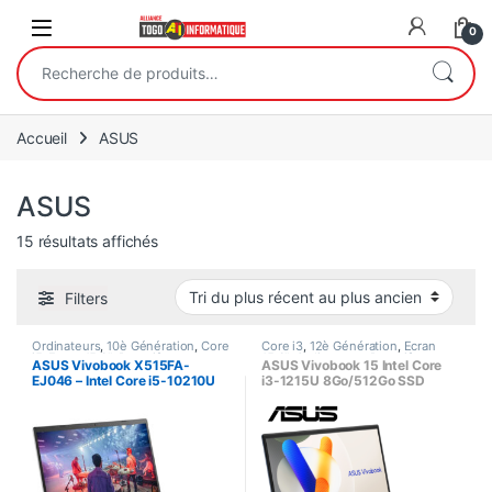
Open
0
Recherche pour :
Accueil
ASUS
ASUS
Trié du plus récent au plus ancien
15 résultats affichés
Filters
Ordinateurs
,
10è Génération
,
Core
Core i3
,
12è Génération
,
Ecran
i5
,
Ecran 15.6"
,
Portatifs
,
15.6"
,
Ordinateurs
,
Portatifs
,
ASUS Vivobook X515FA-
ASUS Vivobook 15 Intel Core
Processeur Intel
Processeur Intel
EJ046 – Intel Core i5-10210U
i3-1215U 8Go/512Go SSD
8Go/256Go SSD Ecran 15.6″
Ecran 15.6 Pouces (P1504ZA)
LED Full HD Wi-Fi AC/Bluetooth
Webcam