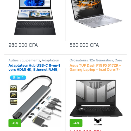
980 000
CFA
560 000
CFA
Autres Equipements
,
Adaptateur
Ordinateurs
,
12è Génération
,
Core
i7
,
Ecran 15.6"
,
Memoire
Adaptateur Hub USB-C 8-en-1
Asus TUF Dash F15 FX517ZR –
Graphique dédié
,
PC Gameur
,
vers HDMI 4K, Ethernet RJ45,
Gaming Laptop – Intel Core i7-
Portatifs
,
Processeur Intel
,
Sur
Commande
PD 87W, Port USB 3.0 et USB
12650H, 16Go DDR5 / 1To SSD
2.0, Carte SD/TF, Type C
– RTX 3070 8GB GDDR6, 15.6
Pouces
-
8%
-
4%