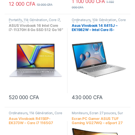
1 100 000
CFA
1 150
12 000
CFA
13 000
CFA
000
CFA
Portatifs
,
11è Génération
,
Core i7
,
Ordinateurs
,
10è Génération
,
Core
Ecran 16.1"
,
Ordinateurs
,
i5
,
Ecran 14"
,
Portatifs
,
Processeur
ASUS Vivobook 16 Intel Core
Asus Vivobook 14 X415J –
Processeur Intel
Intel
i7-11370H 8 Go SSD 512 Go 16″
EK1982W – Intel Core i5-
S1605PA-MB150W
1035G1, RAM 8Go, SSD
256Go, Ecran 14 Pouces
520 000
CFA
430 000
CFA
Ordinateurs
,
11è Génération
,
Core
Moniteurs
,
Ecran 27 pouces
,
Sur
i7
,
Ecran 14"
,
Memoire Graphique
Commande
Asus Vivobook R415EP-
Ecran PC Gamer ASUS TUF
dédié
,
Portatifs
,
Processeur Intel
EK373W – Core i7 1165G7
Gaming VG27WQ – eSport 27
8Go/512 SSD, 14 Pouces, 2GO
Pouces WQHD
GPU