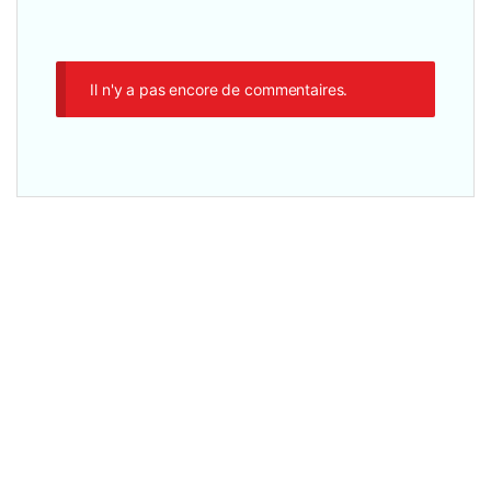
Il n'y a pas encore de commentaires.
Onduleurs
,
Batterie d'Onduleur
,
Sécurité équipements
Batterie pour Onduleur 12V-7Ah