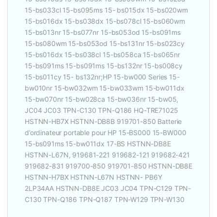
15-bs033cl 15-bs095ms 15- bs015dx 15-bs020wm
15-bs016dx 15-bs038dx 15-bs078cl 15-bs060wm
15-bs013nr 15-bs077nr 15-bs053od 15-bs091ms
15-bs080wm 15-bs053od 15-bs131nr 15-bs023cy
15-bs016dx 15-bs038cl 15-bs058ca 15-bs065nr
15-bs091ms 15-bs091ms 15-bs132nr 15-bs008cy
15-bs011cy 15- bs132nr;HP 15-bw000 Series 15-
bw010nr 15-bw032wm 15-bw033wm 15-bw011dx
15-bw070nr 15-bw028ca 15-bw036nr 15-bw05,
JC04 JC03 TPN-C130 TPN-Q186 HQ-TRE71025
HSTNN-HB7X HSTNN-DB8B 919701-850 Batterie
d’ordinateur portable pour HP 15-BS000 15-BW000
15-bs091ms 15-bw011dx 17-BS HSTNN-DB8E
HSTNN-L67N, 919681-221 919682-121 919682-421
919682-831 919700-850 919701-850 HSTNN-DB8E
HSTNN-H7BX HSTNN-L67N HSTNN- PB6Y
2LP34AA HSTNN-DB8E JC03 JC04 TPN-C129 TPN-
C130 TPN-Q186 TPN-Q187 TPN-W129 TPN-W130