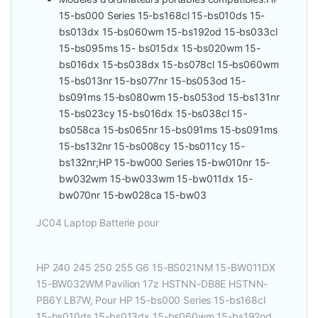
15-bs000 Series 15-bs168cl 15-bs010ds 15-
bs013dx 15-bs060wm 15-bs192od 15-bs033cl
15-bs095ms 15- bs015dx 15-bs020wm 15-
bs016dx 15-bs038dx 15-bs078cl 15-bs060wm
15-bs013nr 15-bs077nr 15-bs053od 15-
bs091ms 15-bs080wm 15-bs053od 15-bs131nr
15-bs023cy 15-bs016dx 15-bs038cl 15-
bs058ca 15-bs065nr 15-bs091ms 15-bs091ms
15-bs132nr 15-bs008cy 15-bs011cy 15-
bs132nr;HP 15-bw000 Series 15-bw010nr 15-
bw032wm 15-bw033wm 15-bw011dx 15-
bw070nr 15-bw028ca 15-bw03
JC04 Laptop Batterie pour
HP 240 245 250 255 G6 15-BS021NM 15-BW011DX
15-BW032WM Pavilion 17z HSTNN-DB8E HSTNN-
PB6Y LB7W, Pour HP 15-bs000 Series 15-bs168cl
15-bs010ds 15-bs013dx 15-bs060wm 15-bs192od