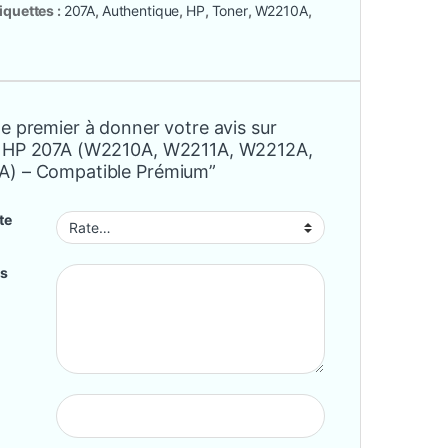
iquettes :
207A
,
Authentique
,
HP
,
Toner
,
W2210A
,
e premier à donner votre avis sur
 HP 207A (W2210A, W2211A, W2212A,
) – Compatible Prémium”
te
is