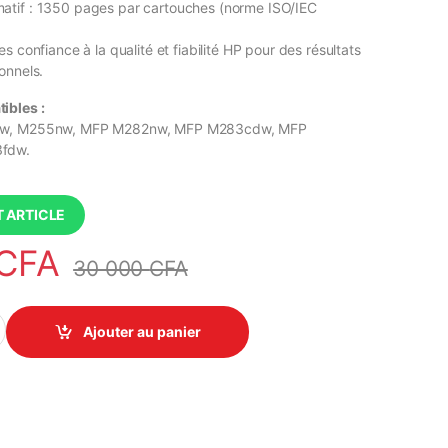
tif : 1350 pages par cartouches (norme ISO/IEC
s confiance à la qualité et fiabilité HP pour des résultats
onnels.
ibles :
, M255nw, MFP M282nw, MFP M283cdw, MFP
fdw.
 ARTICLE
CFA
30 000
CFA
210A, W2211A, W2212A, W2213A) – Compatible Prémium quantity
Ajouter au panier