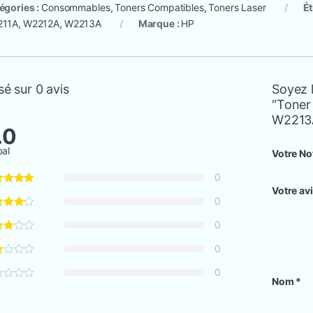
égories :
Consommables
,
Toners Compatibles
,
Toners Laser
Ét
211A
,
W2212A
,
W2213A
Marque :
HP
0 000 CFA à 2 560 000 CFA
é sur 0 avis
Soyez l
“Toner
W2213A
.0
bal
Votre No
0
Votre av
0
0
0
0
Nom
*