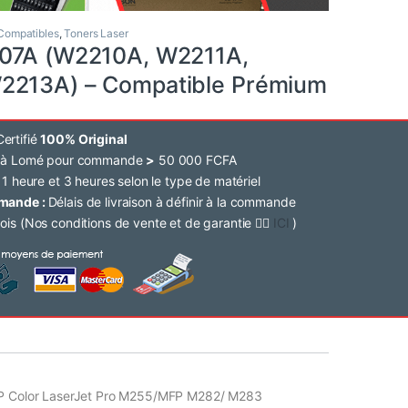
Compatibles
,
Toners Laser
207A (W2210A, W2211A,
2213A) – Compatible Prémium
ertifié
100% Original
e à Lomé pour commande
>
50 000 FCFA
 1 heure et 3 heures selon le type de matériel
mmande :
Délais de livraison à définir à la commande
ois (Nos conditions de vente et de garantie 👉🏽
ICI
)
HP Color LaserJet Pro M255/MFP M282/ M283