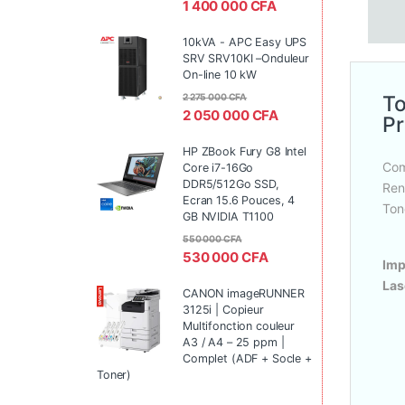
1 400 000
CFA
10kVA - APC Easy UPS
SRV SRV10KI –Onduleur
On-line 10 kW
To
2 275 000
CFA
2 050 000
CFA
P
HP ZBook Fury G8 Intel
Com
Core i7-16Go
DDR5/512Go SSD,
Ren
Ecran 15.6 Pouces, 4
Ton
GB NVIDIA T1100
550 000
CFA
530 000
CFA
Imp
Las
CANON imageRUNNER
3125i | Copieur
Multifonction couleur
A3 / A4 – 25 ppm |
Complet (ADF + Socle +
Toner)