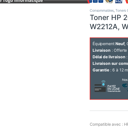
Consommables
,
Toners 
Toner HP 
W2212A, W
Équipement
Neuf,
C
Livraison
: Offert
Délai de livraison
:
Livraison sur co
Garantie
: 6 à 12 m
Compatible avec : 