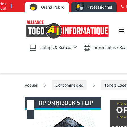
bles
Grand Public
Professionnel
ctif
Op
Laptops & Bureau
Imprimantes / Sca
Accueil
Consommables
Toners Lase