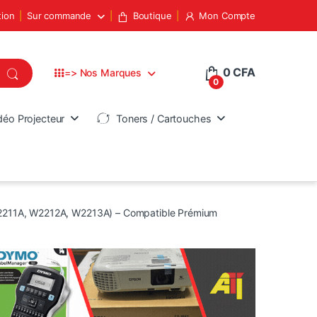
tion
Sur commande
Boutique
Mon Compte
0
CFA
=> Nos Marques
0
déo Projecteur
Toners / Cartouches
2211A, W2212A, W2213A) – Compatible Prémium