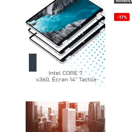
-
17%