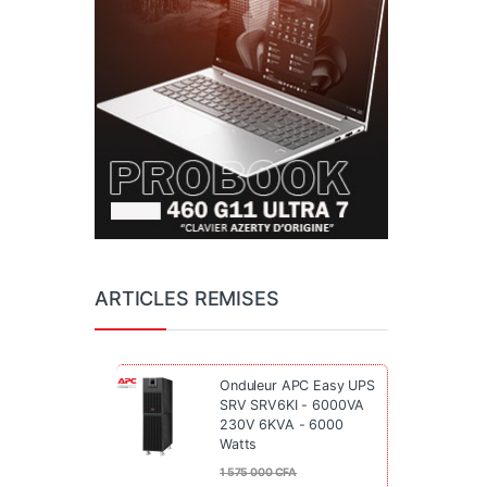
ARTICLES REMISES
Onduleur APC Easy UPS
SRV SRV6KI - 6000VA
230V 6KVA - 6000
Watts
1 575 000
CFA