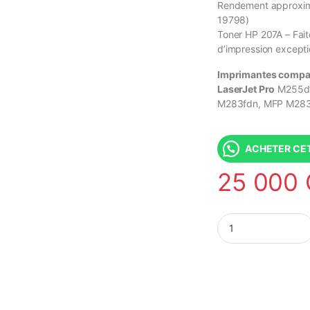
Rendement approxima
19798)
Toner HP 207A – Faite
d’impression excepti
Imprimantes compat
LaserJet Pro
M255dw
M283fdn, MFP M283
ACHETER CET
25 000
Toner HP 207A (W2