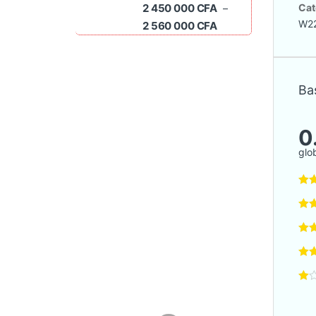
2 450 000
CFA
Cat
–
W2
Plage de prix : 2 45
2 560 000
CFA
Bas
0
glo