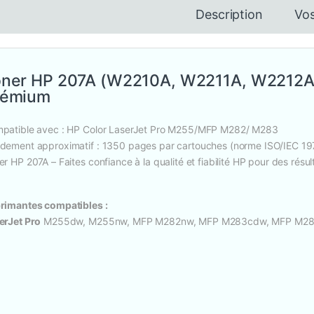
Description
Vos
ner HP 207A (W2210A, W2211A, W2212A
rémium
patible avec : HP Color LaserJet Pro M255/MFP M282/ M283
dement approximatif : 1350 pages par cartouches (norme ISO/IEC 1
er HP 207A – Faites confiance à la qualité et fiabilité HP pour des résu
rimantes compatibles :
erJet Pro
M255dw, M255nw, MFP M282nw, MFP M283cdw, MFP M28