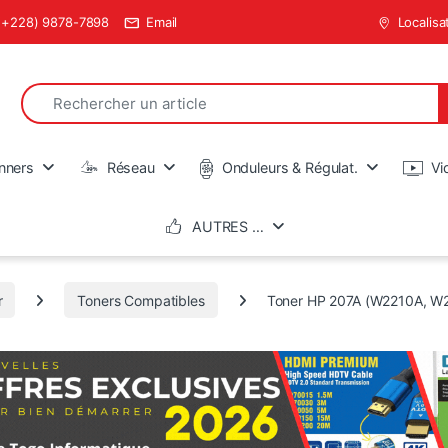
(+228) 9878-7898
Email
Localisa
Search for:
en
nners
Réseau
Onduleurs & Régulat.
Vi
AUTRES …
r
Toners Compatibles
Toner HP 207A (W2210A, W