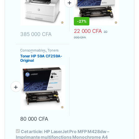
Wifi)-38 ppm
-
27%
22 000
CFA
30
385 000
CFA
000
CFA
Consommables
,
Toners
Laser
,
Toners Originaux
Toner HP 59A CF259A-
Original
80 000
CFA
Cet article:
HP LaserJet Pro MFP M428dw –
Imprimante multifonctions Monochrome A4