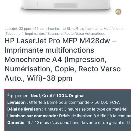
Laserjet
,
38 ppm – 45 ppm
,
Imprimante Blanc/Noir
,
Imprimante Multifonction
(Tout en un)
,
Imprimantes / Scanners
,
Recto-Verso Automatique
HP LaserJet Pro MFP M428dw –
Imprimante multifonctions
Monochrome A4 (Impression,
Numérisation, Copie, Recto Verso
Auto., Wifi)-38 ppm
Équipement
Neuf,
Certifié
100% Original
Livraison
: Offerte à Lomé pour commande
>
50 000 FCFA
Délai de livraison
: 1 heure et 3 heures selon le type de matériel
Livraison sur commande :
Délais de livraison à définir à la com
Garantie
: 6 à 12 mois (Nos conditions de vente et de garantie 👉