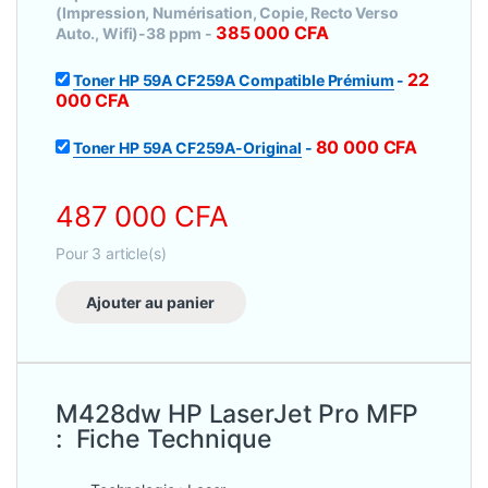
(Impression, Numérisation, Copie, Recto Verso
385 000
CFA
Auto., Wifi)-38 ppm
-
22
Toner HP 59A CF259A Compatible Prémium
-
000
CFA
80 000
CFA
Toner HP 59A CF259A-Original
-
487 000
CFA
Pour
3
article(s)
Ajouter au panier
M428dw HP LaserJet Pro MFP
: Fiche Technique