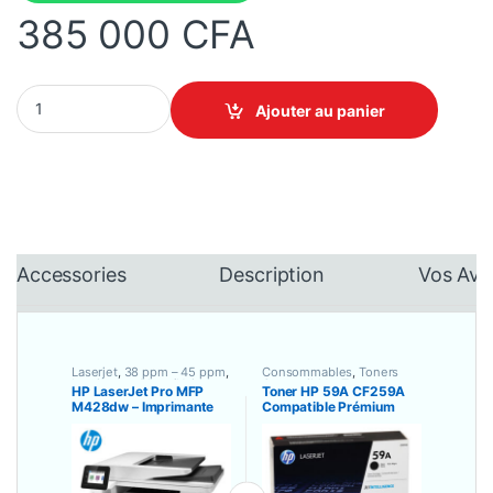
385 000
CFA
HP LaserJet Pro MFP M428dw - Imprimante multifonctions Monoc
Ajouter au panier
Accessories
Description
Vos Avi
Laserjet
,
38 ppm – 45 ppm
,
Consommables
,
Toners
Imprimante Blanc/Noir
,
Compatibles
,
Toners Laser
HP LaserJet Pro MFP
Toner HP 59A CF259A
Imprimante Multifonction
M428dw – Imprimante
Compatible Prémium
(Tout en un)
,
Imprimantes /
Scanners
,
Recto-Verso
multifonctions
Automatique
Monochrome A4
(Impression,
Numérisation, Copie,
Recto Verso Auto.,