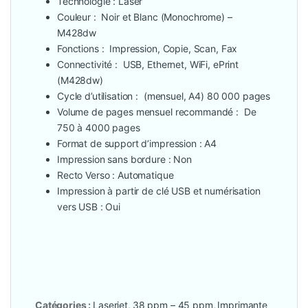
Technologie
: Laser
Couleur
: Noir et Blanc (Monochrome) –
M428dw
Fonctions :
Impression, Copie, Scan, Fax
Connectivité :
USB, Ethernet, WiFi, ePrint
(M428dw)
Cycle d’utilisation : (mensuel, A4)
80 000 pages
Volume de pages mensuel recommandé :
De
750 à 4000 pages
Format de support d’impression :
A4
Impression sans bordure :
Non
Recto Verso :
Automatique
Impression à partir de clé USB et numérisation
vers USB :
Oui
Catégories :
Laserjet
,
38 ppm – 45 ppm
,
Imprimante