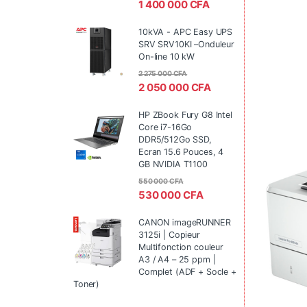
1 400 000
CFA
10kVA - APC Easy UPS
SRV SRV10KI –Onduleur
On-line 10 kW
2 275 000
CFA
2 050 000
CFA
HP ZBook Fury G8 Intel
Core i7-16Go
DDR5/512Go SSD,
Ecran 15.6 Pouces, 4
GB NVIDIA T1100
550 000
CFA
530 000
CFA
CANON imageRUNNER
3125i | Copieur
Multifonction couleur
A3 / A4 – 25 ppm |
Complet (ADF + Socle +
Toner)