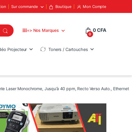
tion
Sur commande
Boutique
Mon Compte
0
CFA
=> Nos Marques
0
déo Projecteur
Toners / Cartouches
te Laser Monochrome, Jusqu’à 40 ppm, Recto Verso Auto., Ethernet