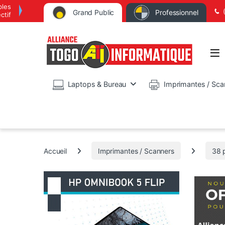
bles
Grand Public
Professionnel
ctif
Op
Laptops & Bureau
Imprimantes / Sca
Accueil
Imprimantes / Scanners
38 