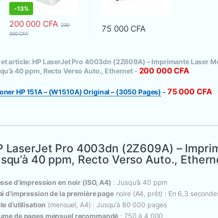
-
13%
200 000
CFA
230
75 000
CFA
000
CFA
et article:
HP LaserJet Pro 4003dn (2Z609A) – Imprimante Laser 
200 000
CFA
qu’à 40 ppm, Recto Verso Auto., Ethernet
-
75 000
CFA
oner HP 151A – (W1510A) Original – (3050 Pages)
-
 LaserJet Pro 4003dn (2Z609A) – Impr
squ’à 40 ppm, Recto Verso Auto., Ethern
esse d’impression en noir (ISO, A4)
: Jusqu’à 40 ppm
ai d’impression de la première page
noire (A4, prêt) : En 6,3 second
le d’utilisation
(mensuel, A4) : Jusqu’à 80 000 pages
ume de pages mensuel recommandé
: 750 à 4 000