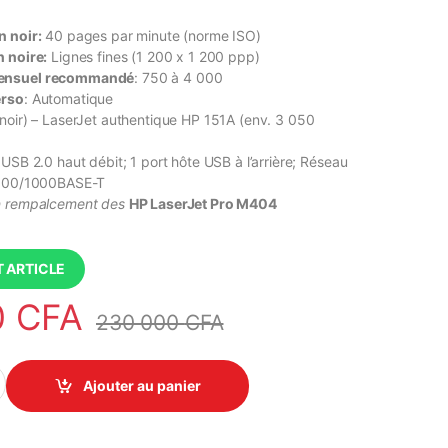
n noir:
40 pages par minute (norme ISO)
n noire:
Lignes fines (1 200 x 1 200 ppp)
mensuel recommandé
: 750 à 4 000
erso
: Automatique
 (noir) – LaserJet authentique HP 151A (env. 3 050
t USB 2.0 haut débit; 1 port hôte USB à l’arrière; Réseau
/100/1000BASE-T
n rempalcement des
HP LaserJet Pro M404
 ARTICLE
0
CFA
230 000
CFA
03dn (2Z609A) - Imprimante Laser Monochrome, Jusqu'à 40 ppm, Re
Ajouter au panier