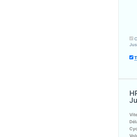
C
Jus
T
HP
Ju
Vit
Dél
Cyc
Vol