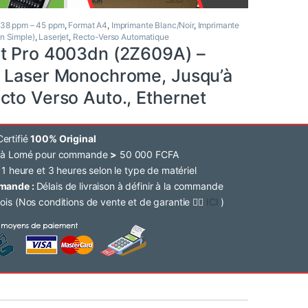
38 ppm – 45 ppm
,
Format A4
,
Imprimante Blanc/Noir
,
Imprimante
n Simple)
,
Laserjet
,
Recto-Verso Automatique
t Pro 4003dn (2Z609A) –
 Laser Monochrome, Jusqu’à
cto Verso Auto., Ethernet
ertifié
100% Original
e à Lomé pour commande
>
50 000 FCFA
 1 heure et 3 heures selon le type de matériel
mmande :
Délais de livraison à définir à la commande
ois (Nos conditions de vente et de garantie 👉🏽
ICI
)