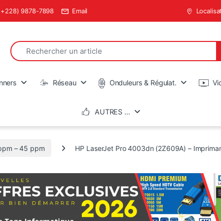
(+228) 9878-7898
Email
Localisa
Search for:
en
nners
Réseau
Onduleurs & Régulat.
Vi
AUTRES …
ppm – 45 ppm
HP LaserJet Pro 4003dn (2Z609A) – Impriman