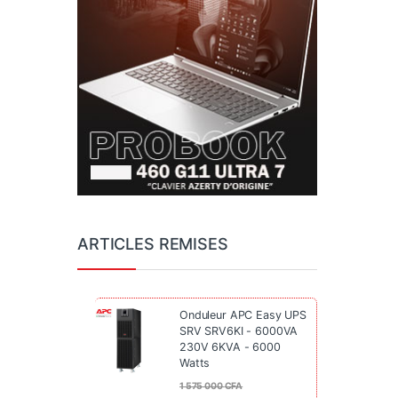
ARTICLES REMISES
Onduleur APC Easy UPS
SRV SRV6KI - 6000VA
230V 6KVA - 6000
Watts
1 575 000
CFA