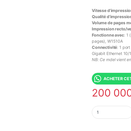
Vitesse d’impressio
Qualité d’impressio
Volume de pages 
Impression recto/v
Fonctionne avec
: 1
pages), W1510A
Connectivité
: 1 por
Gigabit Ethernet 10
NB: Ce mdel vient e
ACHETER CET
200 00
HP LaserJet Pro 40