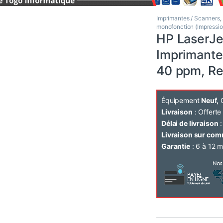
Imprimantes / Scanners
,
monofonction (Impressio
HP LaserJe
Imprimante
40 ppm, Re
Équipement
Neuf,
C
Livraison
: Offert
Délai de livraison
:
Livraison sur co
Garantie
: 6 à 12 m