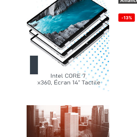
-
13%