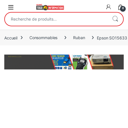
Open
0
Recherche pour :
Accueil
Consommables
Ruban
Epson SO15633 R