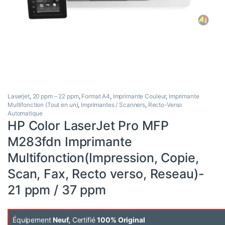
Laserjet
,
20 ppm – 22 ppm
,
Format A4
,
Imprimante Couleur
,
Imprimante
Multifonction (Tout en un)
,
Imprimantes / Scanners
,
Recto-Verso
Automatique
HP Color LaserJet Pro MFP
M283fdn Imprimante
Multifonction(Impression, Copie,
Scan, Fax, Recto verso, Reseau)-
21 ppm / 37 ppm
Équipement
Neuf,
Certifié
100% Original