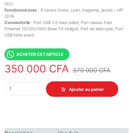
ISO)
Fonctionne avec
: 4 toners (noire, cyan, magenta, jaune) – HP
207A
Connectivité
: Port USB 2.0 haut débit; Port réseau Fast
Ethernet 10/100/1000 Base-TX intégré; Port de télécopie; Port
USB hôte avant
ACHETER CET ARTICLE
350 000
CFA
370 000
CFA
HP Color LaserJet Pro MFP M283fdn Imprimante Multifonction(Imp
Ajouter au panier