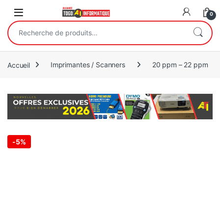
Open
0
Recherche pour :
Accueil
Imprimantes / Scanners
20 ppm – 22 ppm
-
5%