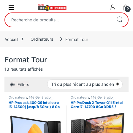
Open
0
Recherche pour :
Accueil
Ordinateurs
Format Tour
Format Tour
Trié du plus récent au plus ancien
13 résultats affichés
Filters
Ordinateurs
,
14è Génération
,
Ordinateurs
,
14è Génération
,
Bureau
,
Core i5
,
Ecran 22"
,
Format
Bureau
,
Core i7
,
Ecran 22"
,
Format
HP Prodesk 400 G9 Intel core
HP ProDesk 2 Tower G1i E Intel
Tour
,
Processeur Intel
Tour
i5-14500( jusqu’à 5Ghz ) 8 Go
Core i7-14700 8Go DDR5 /
DDR5-4800 MHz / 512Go SSD,
512Go SSD | Ecran HP 22
Ecran HP SERIES 3PRO 322pv
Pouces