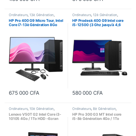
Ordinateurs
,
13è Génération
,
Ordinateurs
,
12è Génération
,
Bureau
,
Core i7
,
Ecran 22"
,
Format
Bureau
,
Core i5
,
Ecran 22"
,
Format
HP Pro 400 G9 Micro Tour, Intel
HP Prodesk 400 G9 Intel core
Tour
,
Processeur Intel
Tour
,
Processeur Intel
Core i7-13è Génération 8Go
i5-12500 (3 Ghz jusqu’à 4,6
/512Go SSD, Écran HP Series 3
Ghz) 8Go DDR4 / 512Go SSD,
Pro 322pv, 22 Pouces
Ecran 22 Pouces
675 000
CFA
580 000
CFA
Ordinateurs
,
10è Génération
,
Ordinateurs
,
8è Génération
,
Bureau
,
Core i3
,
Ecran 22"
,
Format
Bureau
,
Core i5
,
Ecran 21"
,
Format
Lenovo V50T G2 Intel Core i3-
HP Pro 300 G3 MT Intel core
Tour
,
Processeur Intel
Tour
,
Processeur Intel
10105 4Go / 1To HDD –Ecran
i5-8è Génération 4Go / 1To
Lenovo 22 Pouces
Ecran 21 pouces