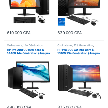
610 000
CFA
630 000
CFA
Ordinateurs
,
14è Génération
,
Ordinateurs
,
12è Génération
,
Bureau
,
Core i5
,
Ecran 22"
,
Format
Bureau
,
Core i3
,
Ecran 22"
,
Format
HP Pro 290 G9 Intel core i5-
HP Pro 290 G9 Intel core i3-
Tour
,
Processeur Intel
Tour
,
Processeur Intel
14400 14è Génération (Jusqu’à
13100 13è Génération (Jusqu’à
4,7 GHz) 8Go DDR5-4800
4,5 GHz) 8Go/512 Go SSD,
MHz/512Go SSD NVMe M.2,
Écran 22 Pouces
Écran 22 Pouces
480 000
CFA
375 000
CFA