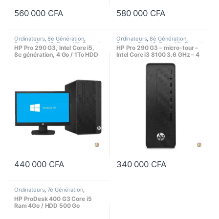
560 000
CFA
580 000
CFA
Ordinateurs
,
8è Génération
,
Ordinateurs
,
8è Génération
,
Bureau
,
Core i5
,
Ecran 19"
,
Format
Bureau
,
Core i3
,
Ecran 19"
,
Format
HP Pro 290 G3, Intel Core i5,
HP Pro 290 G3 – micro-tour –
Tour
,
Processeur Intel
Tour
,
Processeur Intel
8e génération, 4 Go / 1To HDD
Intel Core i3 8100 3.6 GHz – 4
Go / 1To
440 000
CFA
340 000
CFA
Ordinateurs
,
7è Génération
,
Bureau
,
Core i5
,
Ecran 21"
,
Format
HP ProDesk 400 G3 Core i5
Tour
,
Processeur Intel
Ram 4Go / HDD 500 Go