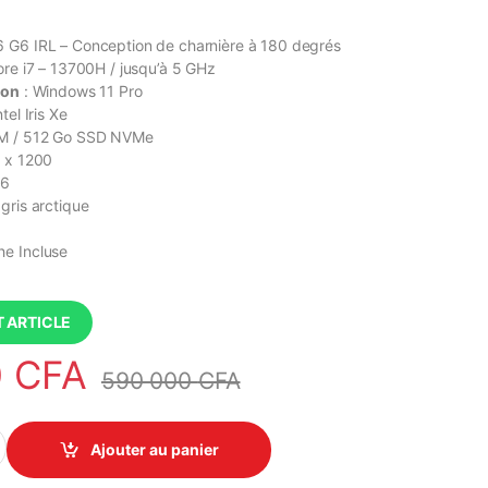
 G6 IRL – Conception de charnière à 180 degrés
Core i7 – 13700H / jusqu’à 5 GHz
ion
: Windows 11 Pro
tel Iris Xe
AM / 512 Go SSD NVMe
0 x 1200
 6
gris arctique
e Incluse
 ARTICLE
0
CFA
590 000
CFA
 G6 IRL Intel Core i7 13700H 16Go/512 Go SSD, Ecran 16 Pouces q
Ajouter au panier