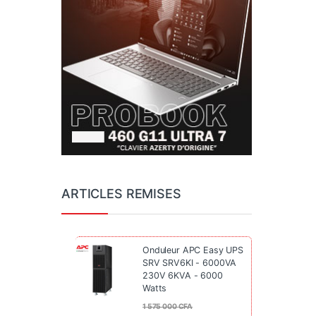
ARTICLES REMISES
Onduleur APC Easy UPS
SRV SRV6KI - 6000VA
230V 6KVA - 6000
Watts
1 575 000
CFA