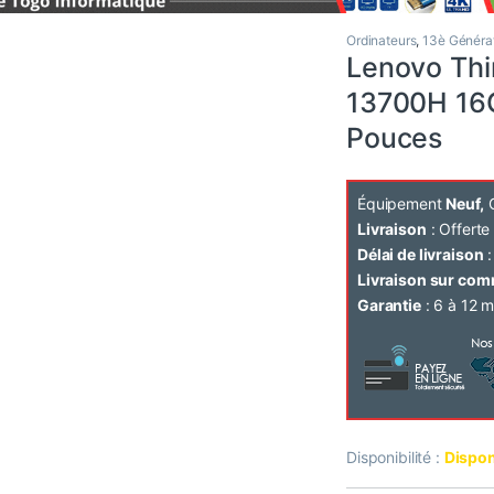
Ordinateurs
,
13è Généra
Lenovo Thi
13700H 16G
Pouces
Équipement
Neuf,
C
Livraison
: Offert
Délai de livraison
:
Livraison sur co
Garantie
: 6 à 12 m
Disponibilité :
Dispon