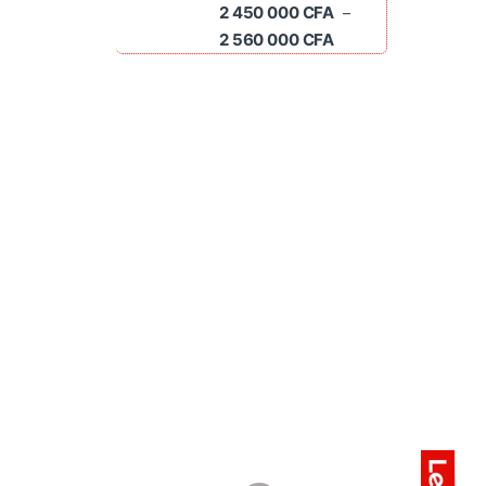
2 450 000
CFA
–
Plage de prix : 2 45
2 560 000
CFA