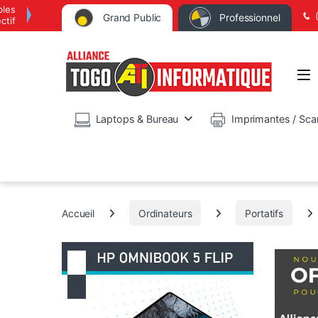
bles
Grand Public
Professionnel
ctif
Op
Laptops & Bureau
Imprimantes / Sca
Accueil
Ordinateurs
Portatifs