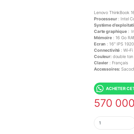
Lenovo ThinkBook 16
Processeur
: Intel 
Système d’exploitat
Carte graphique
: In
Mémoire
: 16 Go R
Ecran
: 16″ IPS 192
Connectivité
: Wi-Fi
Couleur:
double ton 
Clavier
: Français
Accessoires:
Sacoch
ACHETER CET
570 00
Lenovo ThinkBook 16