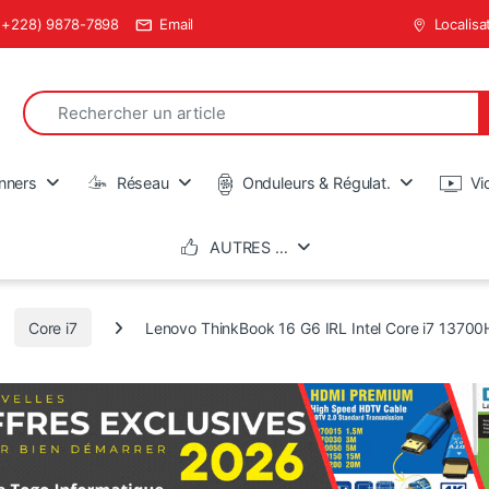
(+228) 9878-7898
Email
Localisa
Search for:
en
nners
Réseau
Onduleurs & Régulat.
Vi
AUTRES …
Core i7
Lenovo ThinkBook 16 G6 IRL Intel Core i7 1370