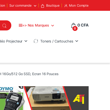
tion
Sur commande
Boutique
Mon Compte
0
CFA
=> Nos Marques
0
déo Projecteur
Toners / Cartouches
0H 16Go/512 Go SSD, Ecran 16 Pouces