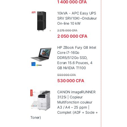
1 400 000
CFA
10kVA - APC Easy UPS
SRV SRV10KI –Onduleur
On-line 10 kW
2 275 000
CFA
2 050 000
CFA
HP ZBook Fury G8 Intel
Core i7-16Go
DDR5/512Go SSD,
Ecran 15.6 Pouces, 4
GB NVIDIA T1100
550 000
CFA
530 000
CFA
CANON imageRUNNER
3125i | Copieur
Multifonction couleur
A3 / A4 – 25 ppm |
Complet (ADF + Socle +
Toner)