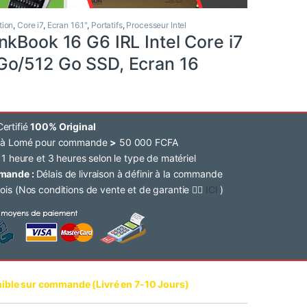
tion
,
Core i7
,
Ecran 16.1"
,
Portatifs
,
Processeur Intel
nkBook 16 G6 IRL Intel Core i7
o/512 Go SSD, Ecran 16
ertifié
100% Original
e à Lomé pour commande
>
50 000 FCFA
 1 heure et 3 heures selon le type de matériel
mmande :
Délais de livraison à définir à la commande
ois (Nos conditions de vente et de garantie 👉🏽
ICI
)
ible sur commande (Livré en 7-10 Jours)