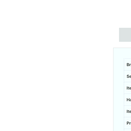
B
Se
I
Ha
It
P