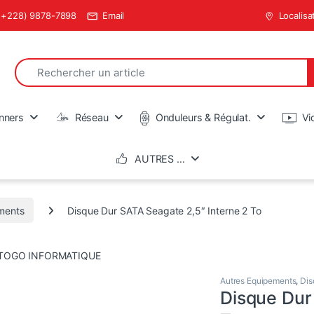
(+228) 9878-7898
Email
Localisa
Search for:
en
nners
Réseau
Onduleurs & Régulat.
Vi
AUTRES …
ments
Disque Dur SATA Seagate 2,5″ Interne 2 To
Autres Equipements
,
Dis
Disque Dur