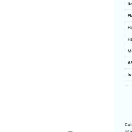
I
Fl
Ha
Ha
M
A
Is
Cat
Int