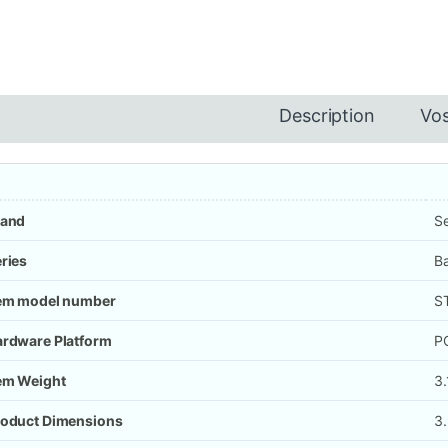
Description
Vos
rand
S
ries
B
tem model number
S
rdware Platform
P
em Weight
3.
roduct Dimensions
3.