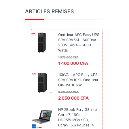
ARTICLES REMISES
Onduleur APC Easy UPS
SRV SRV6KI - 6000VA
230V 6KVA - 6000
Watts
1 575 000
CFA
1 400 000
CFA
10kVA - APC Easy UPS
SRV SRV10KI –Onduleur
On-line 10 kW
2 275 000
CFA
2 050 000
CFA
HP ZBook Fury G8 Intel
Core i7-16Go
DDR5/512Go SSD,
Ecran 15.6 Pouces, 4