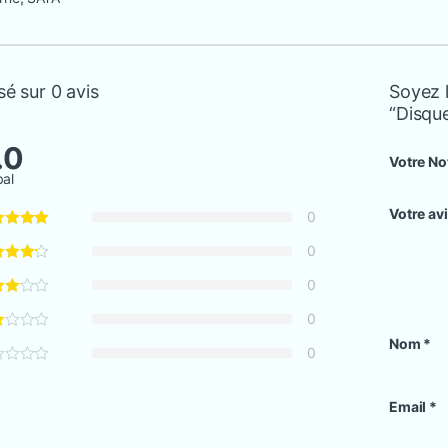
é sur 0 avis
Soyez l
“Disqu
.0
Votre No
bal
Votre av
0
0
0
0
Nom
*
0
Email
*