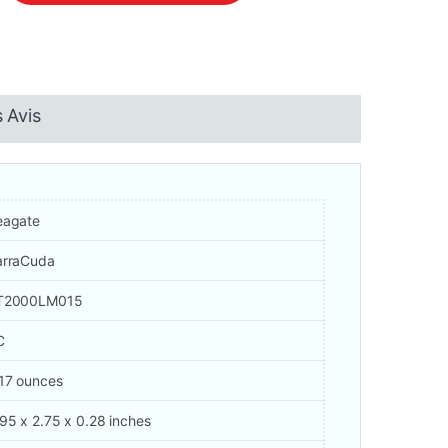
 Avis
eagate
arraCuda
T2000LM015
C
17 ounces
95 x 2.75 x 0.28 inches