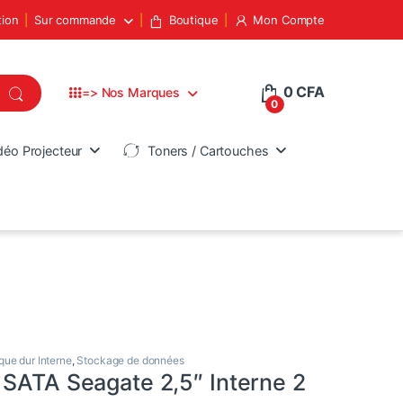
tion
Sur commande
Boutique
Mon Compte
0
CFA
=> Nos Marques
0
déo Projecteur
Toners / Cartouches
que dur Interne
,
Stockage de données
 SATA Seagate 2,5″ Interne 2