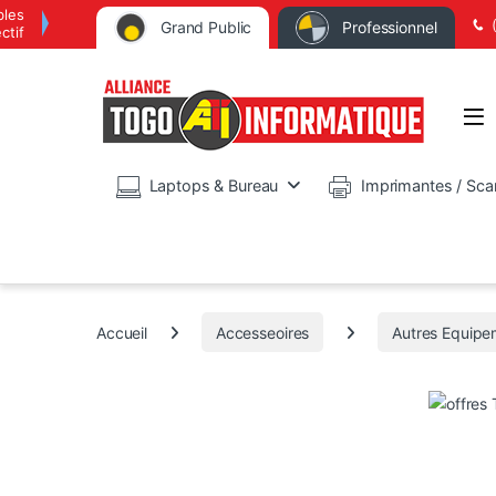
bles
Grand Public
Professionnel
ctif
Op
Laptops & Bureau
Imprimantes / Sca
Accueil
Accesseoires
Autres Equipe