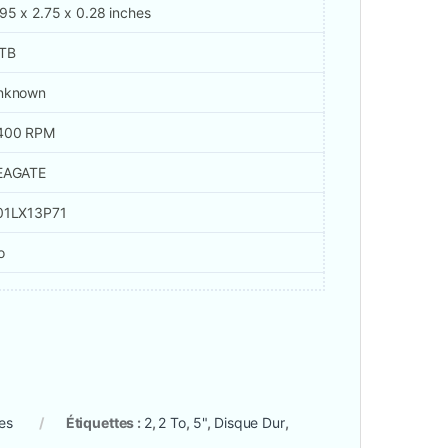
95 x 2.75 x 0.28 inches
 TB
nknown
400 RPM
EAGATE
01LX13P71
o
es
Étiquettes :
2
,
2 To
,
5"
,
Disque Dur
,