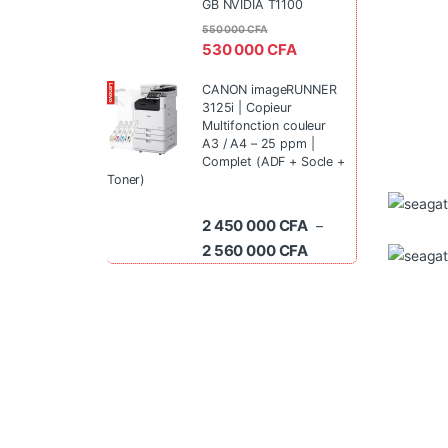
GB NVIDIA T1100
550 000
CFA
530 000
CFA
CANON imageRUNNER
3125i | Copieur
Multifonction couleur
A3 / A4 – 25 ppm |
Complet (ADF + Socle +
Toner)
2 450 000
CFA
–
Plage de prix : 2 45
2 560 000
CFA