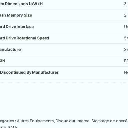
tem Dimensions LxWxH
3.
ash Memory Size
2
rd Drive Interface
U
rd Drive Rotational Speed
5
anufacturer
S
SIN
B
 Discontinued By Manufacturer
N
égories :
Autres Equipements
,
Disque dur Interne
,
Stockage de donné
erne
,
SATA