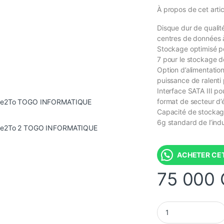
À propos de cet artic
Disque dur de qualit
centres de données à
Stockage optimisé pou
7 pour le stockage d
Option d’alimentatio
puissance de ralenti
Interface SATA III 
format de secteur d’
Capacité de stockage
6g standard de l’indu
0 000 CFA à 2 560 000 CFA
ACHETER CET
75 000
Disque Dur SATA Sea