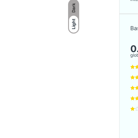
Dark
Light
Bas
0
glo