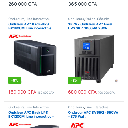
260 000
CFA
365 000
CFA
Onduleurs
,
Line Interactive
,
Onduleurs
,
Online
,
Sécurité
Sécurité équipements
équipements
Onduleur APC Back-UPS
3kVA – Onduleur APC Easy
BX1600MI Line interactive
UPS SRV 3000VA 230V
-1600VA – 900 Watts
(SRV3KI) – 2400 Watts
-
6%
-
3%
150 000
CFA
680 000
CFA
160 000
CFA
700 000
CFA
Onduleurs
,
Line Interactive
,
Onduleurs
,
Line Interactive
,
Sécurité équipements
Sécurité équipements
Onduleur APC Back UPS
Onduleur APC BV650I -650VA
BX1200MI Line interactive –
– 375 Watt
1200VA – 650 Watts