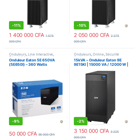
-
11%
-
10%
1 400 000
CFA
2 050 000
CFA
1 575
2 275
000
CFA
000
CFA
Onduleurs
,
Line Interactive
,
Onduleurs
,
Online
,
Sécurité
Sécurité équipements
équipements
Onduleur Eaton 5E 650VA
15kVA – Onduleur Eaton 9E
(5E650I) – 360 Watts
9E15KI | 15000 VA / 12000 W |
On-line, Monophasé
-
9%
-
2%
3 150 000
CFA
3 225
50 000
CFA
55 000
CFA
000
CFA