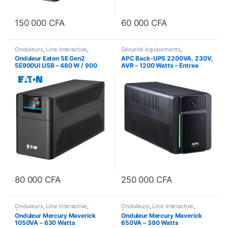
150 000
CFA
60 000
CFA
Onduleurs
,
Line Interactive
,
Sécurité équipements
,
Sécurité équipements
Onduleurs
,
Online
Onduleur Eaton 5E Gen2
APC Back-UPS 2200VA, 230V,
5E900UI USB – 480 W / 900
AVR – 1200 Watts – Entree
VA – 4 prises C13 – Line-
CEE7 mâle – Sortie 6 x IEC
interactive
60320 C13
80 000
CFA
250 000
CFA
Onduleurs
,
Line Interactive
,
Onduleurs
,
Line Interactive
,
Sécurité équipements
Sécurité équipements
Onduleur Mercury Maverick
Onduleur Mercury Maverick
1050VA – 630 Watts
650VA – 390 Watts