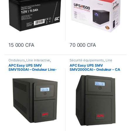
15 000
CFA
70 000
CFA
Onduleurs
,
Line Interactive
,
Sécurité équipements
,
Line
Sécurité équipements
Interactive
,
Onduleurs
APC Easy UPS SMV
APC Easy UPS SMV
SMV1500AI – Onduleur Line-
SMV2000CAI – Onduleur – CA
interactive, 1050 Watts /
220/230/240 V – 1400 Watt –
1500VA – 6 prises C13
2000 VA – 7 Ah – RS-232, USB