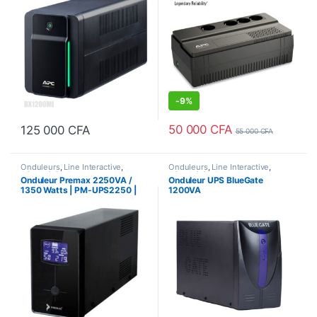
-
9%
50 000
CFA
125 000
CFA
55 000
CFA
Onduleurs
,
Line Interactive
,
Onduleurs
,
Line Interactive
,
Sécurité équipements
Sécurité équipements
Onduleur Premax 2250VA /
Onduleur UPS BlueGate
1350 Watts | PM-UPS2250 |
1200VA
Line Interactive