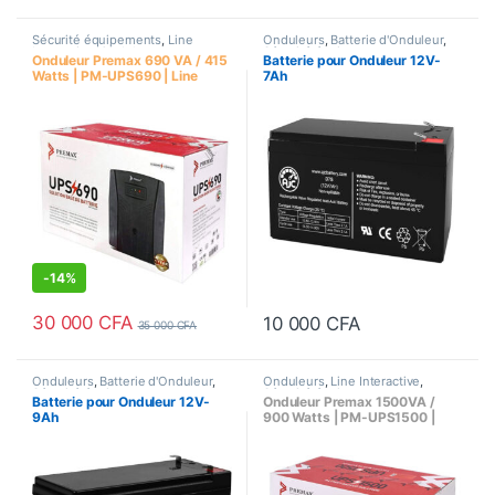
Sécurité équipements
,
Line
Onduleurs
,
Batterie d'Onduleur
,
Interactive
,
Onduleurs
Sécurité équipements
Onduleur Premax 690 VA / 415
Batterie pour Onduleur 12V-
Watts | PM-UPS690 | Line
7Ah
Interactive
-
14%
30 000
CFA
10 000
CFA
35 000
CFA
Onduleurs
,
Batterie d'Onduleur
,
Onduleurs
,
Line Interactive
,
Sécurité équipements
Sécurité équipements
Batterie pour Onduleur 12V-
Onduleur Premax 1500VA /
9Ah
900 Watts | PM-UPS1500 |
Line Interactive