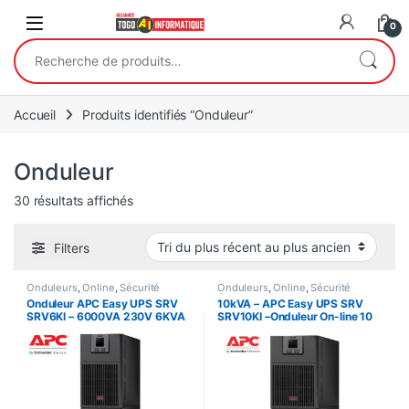
Open
0
Recherche pour :
Accueil
Produits identifiés “Onduleur”
Onduleur
Trié du plus récent au plus ancien
30 résultats affichés
Filters
Onduleurs
,
Online
,
Sécurité
Onduleurs
,
Online
,
Sécurité
équipements
équipements
Onduleur APC Easy UPS SRV
10kVA – APC Easy UPS SRV
SRV6KI – 6000VA 230V 6KVA
SRV10KI –Onduleur On-line 10
– 6000 Watts
kW