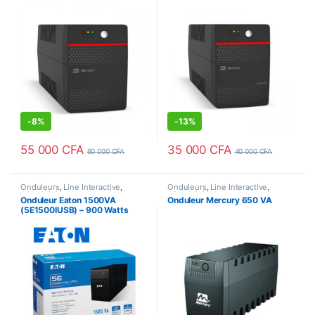
-
8%
-
13%
55 000
CFA
35 000
CFA
60 000
CFA
40 000
CFA
Onduleurs
,
Line Interactive
,
Onduleurs
,
Line Interactive
,
Sécurité équipements
Sécurité équipements
Onduleur Eaton 1500VA
Onduleur Mercury 650 VA
(5E1500IUSB) – 900 Watts