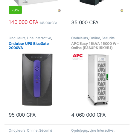
-
3%
140 000
CFA
35 000
CFA
145 000
CFA
Onduleurs
,
Line Interactive
,
Onduleurs
,
Online
,
Sécurité
Sécurité équipements
équipements
Onduleur UPS BlueGate
APC Easy 15kVA 15000 W –
2000VA
Online (E3SUPS15KHB1)
95 000
CFA
4 060 000
CFA
Onduleurs
,
Online
,
Sécurité
Onduleurs
,
Line Interactive
,
équipements
Sécurité équipements