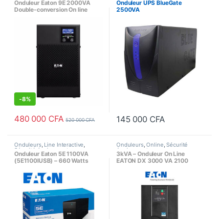
Onduleur Eaton 9E 2000VA
Onduleur UPS BlueGate
Double-conversion On line
2500VA
1600 Watt – 2000 VA – RS-
232, USB
-
8%
480 000
CFA
145 000
CFA
520 000
CFA
Onduleurs
,
Line Interactive
,
Onduleurs
,
Online
,
Sécurité
Sécurité équipements
équipements
Onduleur Eaton 5E 1100VA
3kVA – Onduleur On Line
(5E1100IUSB) – 660 Watts
EATON DX 3000 VA 2100
Watts RS232