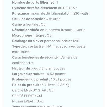
Nombre de ports Ethernet
: 1
Système de refroidissement
du GPU : Air
Puissance maximale
de l’alimentation : 230 watts
Cellules de batterie
: 6 cellules
Caméra frontale
: Oui
Résolution vidéo
de la caméra frontale : 1080p
Microphone intégré
: Oui
Éclairage du clavier personnalisable
: RVB
Type de pavé tactile
: HP Imagepad avec geste
multi-touch
Caractéristiques de sécurité
: Caméra de
confidentialité
Hauteur du produit
: 0.94 pouces
Largeur du produit
: 14.53 pouces
Profondeur du produit
: 10.21 pouces
Poids du produit
: 5,2 livres (2.36 Kg)
Certifié ENERGY STAR : Oui
Certifié EPEAT : Oui
Niveau EPEAT : Gold
Type de lecteur optique
: Aucun