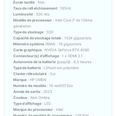
Écran tactile
: Non
Taux de rafraîchissement
: 165Hz
Luminosité
: 300 nits
Modèle de processeur
: Intel Core i7 de 13ème
génération
Type de stockage
: SSD
Capacité de stockage totale
: 1024 gigaoctets
Mémoire système
(RAM) : 16 gigaoctets
Carte graphique
: NVIDIA GeForce RTX 4060
Connecteur(s) d’affichage
: 1 x HDMI 2.1
Autonomie de la batterie
(jusqu’à) : 6,5 heures
Type de batterie
: Lithium-ion polymère
Clavier rétroéclairé
: Oui
Marque
: HP OMEN
Numéro de modèle
: 16-wd0073dx
Année de sortie
: 2023
Couleur
: Noir Ombre
Type d’affichage
: LED
Marque du processeur
: Intel
Numéro de modèle du processeur
: 13620H