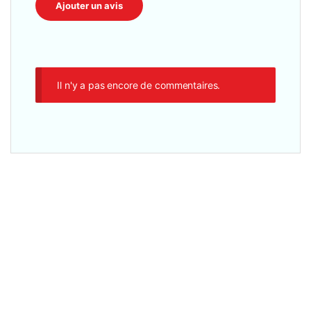
Il n'y a pas encore de commentaires.
Ordinateurs
,
13è Génération
,
Core i7
,
Ecran 15.6"
,
Memoire Graphique
dédié
,
PC Gameur
,
Portatifs
,
Processeur Intel
HP Victus 15-fa1657nr Gaming Laptop Intel Core i7-
13620H 16Go DDR4 / 512 Go SSD, NVIDIA Geforce RTX
4060 8Go DDR6