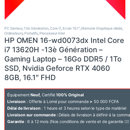
PC Gameur
,
13è Génération
,
Core i7
,
Ecran 16.1"
,
Memoire Graphique dédié
,
Ordinateurs
,
Portatifs
,
Processeur Intel
HP OMEN 16-wd0073dx Intel Core
i7 13620H -13è Génération –
Gaming Laptop – 16Go DDR5 / 1To
SSD, Nvidia Geforce RTX 4060
8GB, 16.1″ FHD
Équipement
Neuf,
Certifié
100% Original
Livraison
: Offerte à Lomé pour commande
>
50 000 FCFA
Délai de livraison
: 1 heure et 3 heures selon le type de matériel
Livraison sur commande :
Délais de livraison à définir à la com
Garantie
: 6 à 12 mois (Nos conditions de vente et de garantie 👉