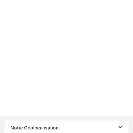
-
3%
690 000
CFA
710 000
CFA
Notre Géolocalisation