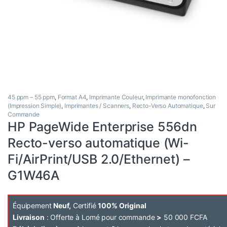
45 ppm – 55 ppm
,
Format A4
,
Imprimante Couleur
,
Imprimante monofonction
(Impression Simple)
,
Imprimantes / Scanners
,
Recto-Verso Automatique
,
Sur
Commande
HP PageWide Enterprise 556dn
Recto-verso automatique (Wi-
Fi/AirPrint/USB 2.0/Ethernet) –
G1W46A
Équipement
Neuf,
Certifié
100% Original
Livraison
: Offerte à Lomé pour commande
>
50 000 FCFA