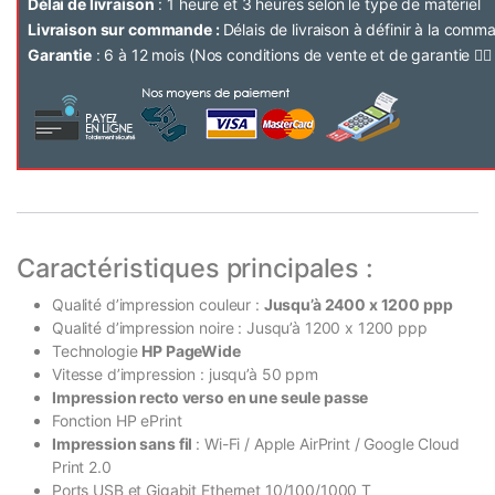
Délai de livraison
: 1 heure et 3 heures selon le type de matériel
Livraison sur commande :
Délais de livraison à définir à la com
Garantie
: 6 à 12 mois (Nos conditions de vente et de garantie 👉
Caractéristiques principales :
Qualité d’impression couleur :
Jusqu’à 2400 x 1200 ppp
Qualité d’impression noire : Jusqu’à 1200 x 1200 ppp
Technologie
HP PageWide
Vitesse d’impression : jusqu’à 50 ppm
Impression recto verso en une seule passe
Fonction HP ePrint
Impression sans fil
: Wi-Fi / Apple AirPrint / Google Cloud
Print 2.0
Ports USB et Gigabit Ethernet 10/100/1000 T