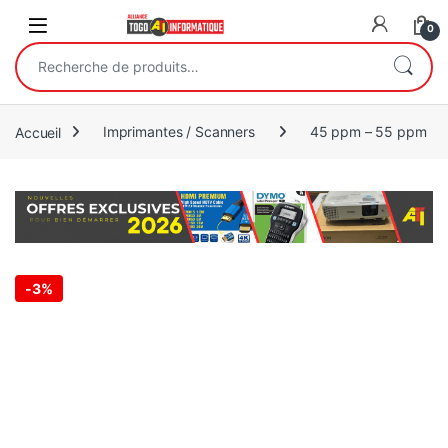
Open
0
Recherche pour :
Accueil
Imprimantes / Scanners
45 ppm – 55 ppm
-
3%