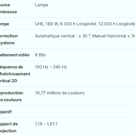
ource
Lampe
umineuse
ampe
UHE, 188 W, 6.000 h Longévité, 12.000 h Longévi
rrection
Automatique vertical : ± 30 °, Manuel horizontal ± 3
eystone
aitement vidéo
8 Bits
réquence de
192 Hz – 240 Hz
fraîchissement
rtical 2D
eproduction
16,77 millions de couleurs
s couleurs
jectif
pport de
1,19 – 1,61:1
ojection