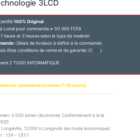
echnologie 3LCD
ertifié
100% Original
e à Lomé pour commande
>
50 000 FCFA
 1 heure et 3 heures selon le type de matériel
mmande :
Délais de livraison à définir à la commande
ois (Nos conditions de vente et de garantie 👉🏽
ICI
)
ible sur commande (Livré en 7-10 Jours)
lumen- 2.000 lumen (économie) Conformément à la la
:2020
 Longévité, 12.000 h Longévité (en mode économique)
 : 1,19 – 1,61:1