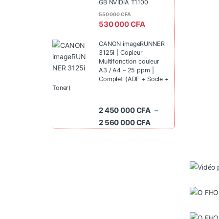
GB NVIDIA T1100
550 000
CFA
530 000
CFA
CANON imageRUNNER
3125i | Copieur
Multifonction couleur
A3 / A4 – 25 ppm |
Complet (ADF + Socle +
Toner)
2 450 000
CFA
–
Plage de prix : 2 45
2 560 000
CFA