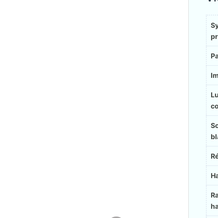
S
pr
P
I
L
co
So
b
Ré
Ha
R
ha