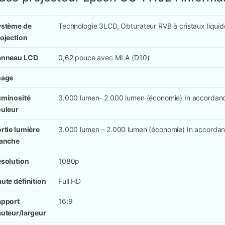
ystème de
Technologie 3LCD, Obturateur RVB à cristaux liquid
ojection
anneau LCD
0,62 pouce avec MLA (D10)
mage
uminosité
3.000 lumen- 2.000 lumen (économie) In accordan
uleur
rtie lumière
3.000 lumen – 2.000 lumen (économie) In accorda
lanche
solution
1080p
ute définition
Full HD
apport
16:9
uteur/largeur