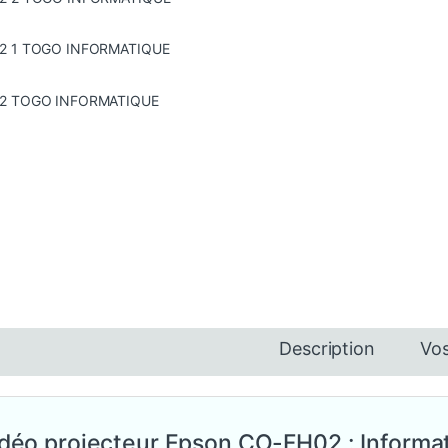
Description
Vos
déo projecteur Epson CO-FH02 : Informat