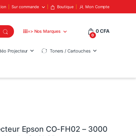
tion
Sur commande
Boutique
Mon Compte
0
CFA
=> Nos Marques
0
déo Projecteur
Toners / Cartouches
ecteur Epson CO-FH02 – 3000