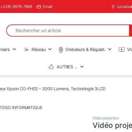
(+228) 9878-7898
Email
Localisa
Search for:
en
nners
Réseau
Onduleurs & Régulat.
Vi
AUTRES …
cteur Epson CO-FH02 – 3000 Lumens, Technologie 3LCD
Vidéo projecteur
Vidéo proj