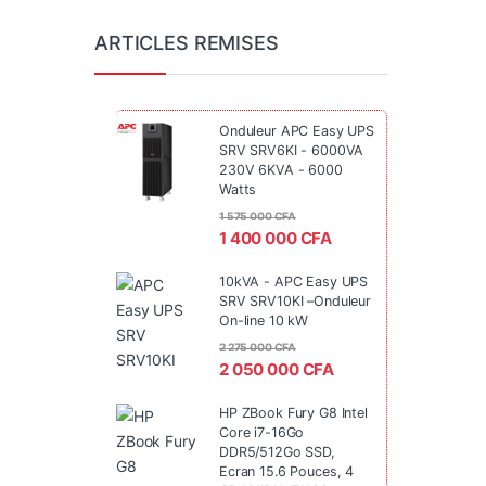
ARTICLES REMISES
Onduleur APC Easy UPS
SRV SRV6KI - 6000VA
230V 6KVA - 6000
Watts
1 575 000
CFA
1 400 000
CFA
10kVA - APC Easy UPS
SRV SRV10KI –Onduleur
On-line 10 kW
2 275 000
CFA
2 050 000
CFA
HP ZBook Fury G8 Intel
Core i7-16Go
DDR5/512Go SSD,
Ecran 15.6 Pouces, 4