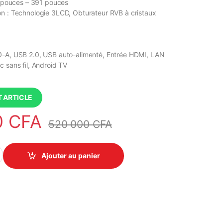
26 pouces – 391 pouces
n : Technologie 3LCD, Obturateur RVB à cristaux
0-A, USB 2.0, USB auto-alimenté, Entrée HDMI, LAN
c sans fil, Android TV
 ARTICLE
0
CFA
520 000
CFA
pson CO-FH02 - 3000 Lumens, Technologie 3LCD quantity
Ajouter au panier