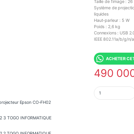
Taille de l’image : 
Système de projectio
liquides
Haut-parleur : 5 W
Poids : 2,6 kg
Connexions : USB 2.
IEEE 802.11a/b/g/n/a
ACHETER CET
490 00
0 000 CFA à 2 560 000 CFA
Vidéo projecteur E