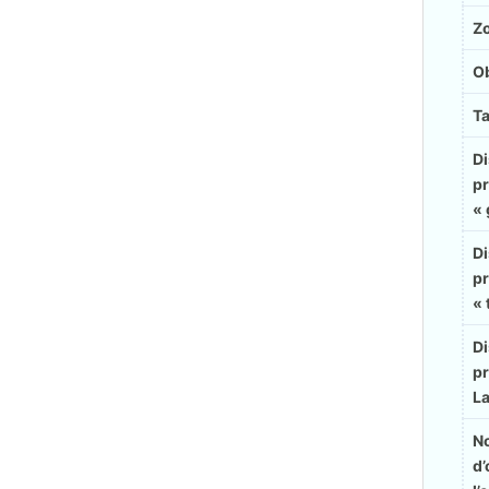
Z
Ob
Ta
Di
pr
« 
Di
pr
« 
Di
pr
La
N
d’