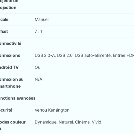
objectif de
ojection
cale
Manuel
fset
7 : 1
nnectivité
onnexions
USB 2.0-A, USB 2.0, USB auto-alimenté, Entrée HDM
ndroid TV
Oui
onnexion au
N/A
martphone
nctions avancées
curité
Verrou Kensington
odes couleur
Dynamique, Naturel, Cinéma, Vivid
D