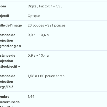
oom
Digital, Factor: 1 – 1,35
jectif
Optique
ille de l’image
26 pouces – 391 pouces
stance de
0,9 a – 10,4 a
ojection
grand angle »
stance de
0,9 a – 10,4 a
ojection
téléobjectif »
stance de
1,58 a ( 60 pouce écran
ojection
rge/Télé
ombre
1,44
ouverture de