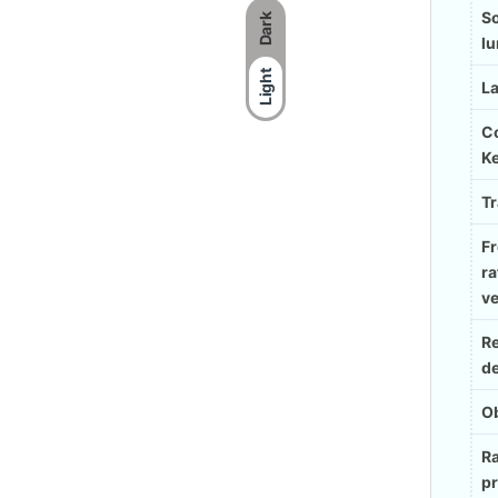
S
Dark
l
Light
L
Co
K
Tr
F
ra
ve
R
de
Ob
Ra
pr