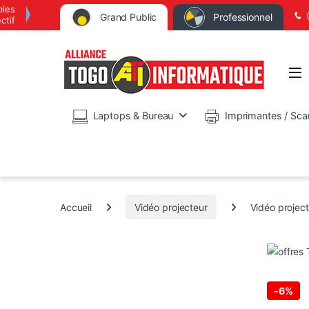
bles
Grand Public
Professionnel
ctif
Op
Laptops & Bureau
Imprimantes / Sca
Accueil
Vidéo projecteur
Vidéo proje
-
6%