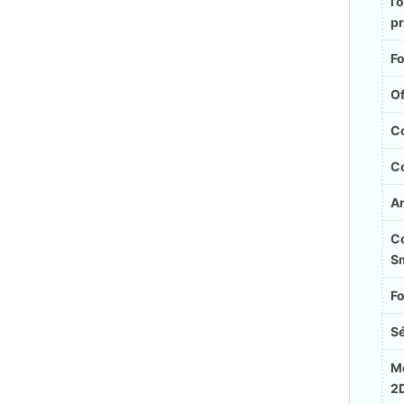
l’
pr
Fo
Of
Co
C
A
C
S
Fo
Sé
M
2