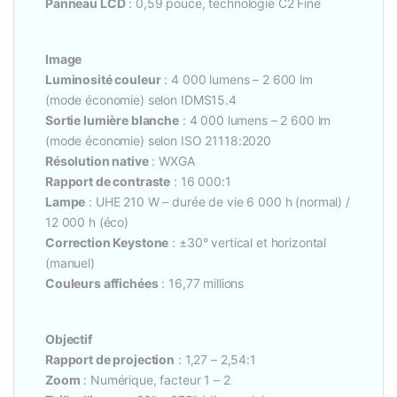
Panneau LCD
: 0,59 pouce, technologie C2 Fine
Image
Luminosité couleur
: 4 000 lumens – 2 600 lm
(mode économie) selon IDMS15.4
Sortie lumière blanche
: 4 000 lumens – 2 600 lm
(mode économie) selon ISO 21118:2020
Résolution native
: WXGA
Rapport de contraste
: 16 000:1
Lampe
: UHE 210 W – durée de vie 6 000 h (normal) /
12 000 h (éco)
Correction Keystone
: ±30° vertical et horizontal
(manuel)
Couleurs affichées
: 16,77 millions
Objectif
Rapport de projection
: 1,27 – 2,54:1
Zoom
: Numérique, facteur 1 – 2