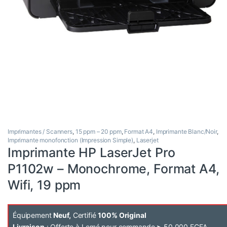
Imprimantes / Scanners
,
15 ppm – 20 ppm
,
Format A4
,
Imprimante Blanc/Noir
,
Imprimante monofonction (Impression Simple)
,
Laserjet
Imprimante HP LaserJet Pro
P1102w – Monochrome, Format A4,
Wifi, 19 ppm
Équipement
Neuf,
Certifié
100% Original
Livraison
: Offerte à Lomé pour commande
>
50 000 FCFA