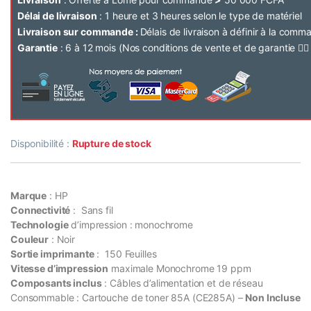
Délai de livraison
: 1 heure et 3 heures selon le type de matériel
Livraison sur commande :
Délais de livraison à définir à la com
Garantie
: 6 à 12 mois (Nos conditions de vente et de garantie 👉
Disponibilité :
Rupture de stock
Marque
: HP
Connectivité
: Sans fil
Technologie
d’impression : monochrome
Couleur
: Noir
Sortie imprimante
: 150 Feuilles
Vitesse d’impression
maximale Monochrome 19 ppm
Composants inclus
: Câbles d’alimentation et de réseau
Consommable : Cartouche de toner 85A (CE285A) –
Non Incluse