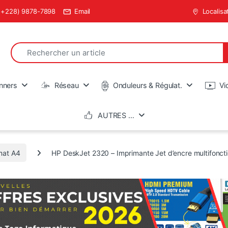
(+228) 9878-7898
Email
Localisa
Search for:
en
nners
Réseau
Onduleurs & Régulat.
Vi
AUTRES …
mat A4
HP DeskJet 2320 – Imprimante Jet d’encre multifoncti