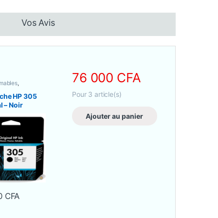
Vos Avis
76 000
CFA
mables
,
e Jet d’encre
Pour
3
article(s)
che HP 305
l – Noir
Ajouter au panier
0
CFA