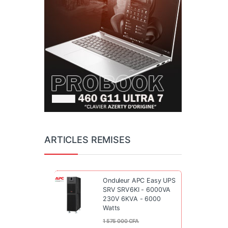
ARTICLES REMISES
Onduleur APC Easy UPS
SRV SRV6KI - 6000VA
230V 6KVA - 6000
Watts
1 575 000
CFA