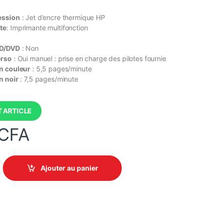
ession
: Jet d’encre thermique HP
te
: Imprimante multifonction
CD/DVD
: Non
erso
: Oui manuel : prise en charge des pilotes fournie
n couleur
: 5,5 pages/minute
n noir
: 7,5 pages/minute
 ARTICLE
CFA
mprimante Jet d'encre multifonction Couleur (Impression, Numérisa
Ajouter au panier