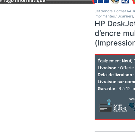
Jet d’encre
,
Format A4
,
I
Imprimantes / Scanners
,
HP DeskJet
d’encre mul
(Impression
Équipement
Neuf,
C
Livraison
: Offert
Délai de livraison
:
Livraison sur co
Garantie
: 6 à 12 m