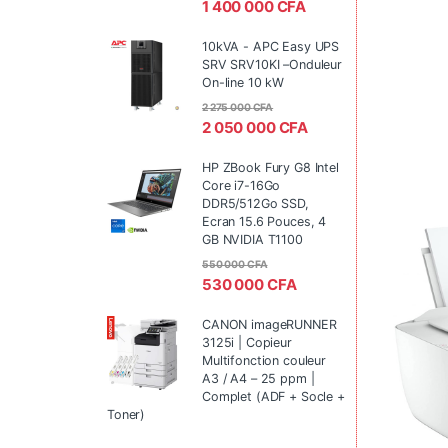
1 400 000
CFA
10kVA - APC Easy UPS
SRV SRV10KI –Onduleur
On-line 10 kW
2 275 000
CFA
2 050 000
CFA
HP ZBook Fury G8 Intel
Core i7-16Go
DDR5/512Go SSD,
Ecran 15.6 Pouces, 4
GB NVIDIA T1100
550 000
CFA
530 000
CFA
CANON imageRUNNER
3125i | Copieur
Multifonction couleur
A3 / A4 – 25 ppm |
Complet (ADF + Socle +
Toner)