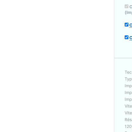
C
(Im
C
C
Tec
Typ
Imp
Imp
Imp
Vit
Vit
Rés
120