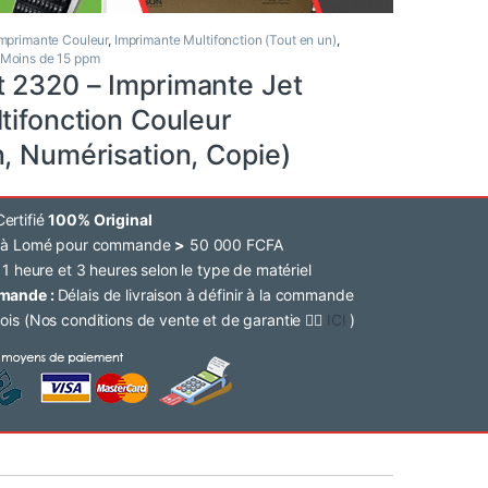
mprimante Couleur
,
Imprimante Multifonction (Tout en un)
,
Moins de 15 ppm
 2320 – Imprimante Jet
tifonction Couleur
, Numérisation, Copie)
ertifié
100% Original
e à Lomé pour commande
>
50 000 FCFA
 1 heure et 3 heures selon le type de matériel
mmande :
Délais de livraison à définir à la commande
ois (Nos conditions de vente et de garantie 👉🏽
ICI
)