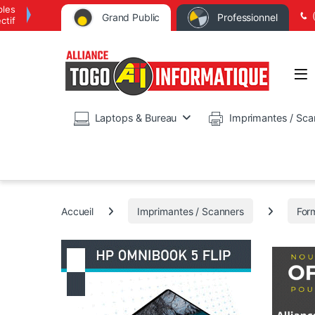
bles
Grand Public
Professionnel
ctif
Op
Laptops & Bureau
Imprimantes / Sca
Accueil
Imprimantes / Scanners
For