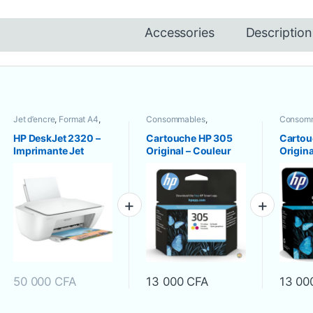
Accessories
Description
Jet d’encre
,
Format A4
,
Consommables
,
Consom
Imprimante Couleur
,
Cartouche Jet d’encre
Cartouch
Imprimante Multifonction
HP DeskJet 2320 –
Cartouche HP 305
Cartou
(Tout en un)
,
Imprimantes
Imprimante Jet
Original – Couleur
Origina
/ Scanners
,
Moins de 15
ppm
d’encre
multifonction
Couleur
(Impression,
Numérisation,
Copie)
50 000
CFA
13 000
CFA
13 00