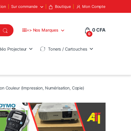
tion
Sur commande
Boutique
Mon Compte
0
CFA
=> Nos Marques
0
déo Projecteur
Toners / Cartouches
on Couleur (Impression, Numérisation, Copie)