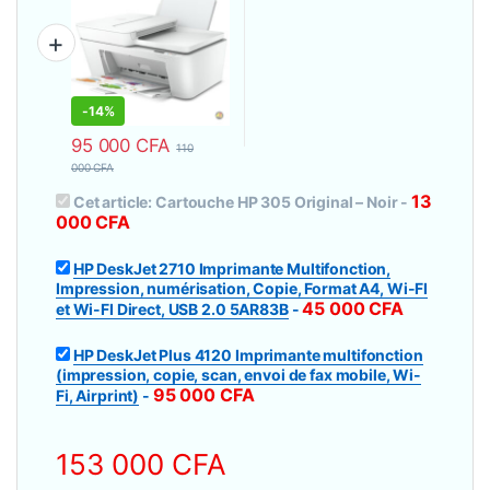
-
14%
95 000
CFA
110
000
CFA
13
Cet article:
Cartouche HP 305 Original – Noir
-
000
CFA
HP DeskJet 2710 Imprimante Multifonction,
Impression, numérisation, Copie, Format A4, Wi-FI
45 000
CFA
et Wi-FI Direct, USB 2.0 5AR83B
-
HP DeskJet Plus 4120 Imprimante multifonction
(impression, copie, scan, envoi de fax mobile, Wi-
95 000
CFA
Fi, Airprint)
-
153 000
CFA