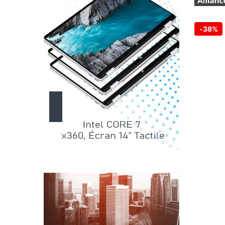
-
38%