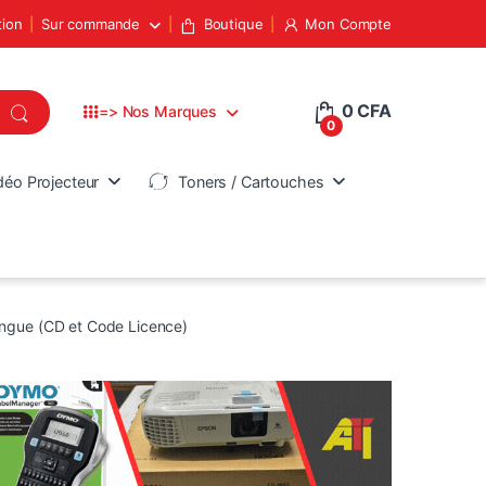
tion
Sur commande
Boutique
Mon Compte
0
CFA
=> Nos Marques
0
déo Projecteur
Toners / Cartouches
angue (CD et Code Licence)