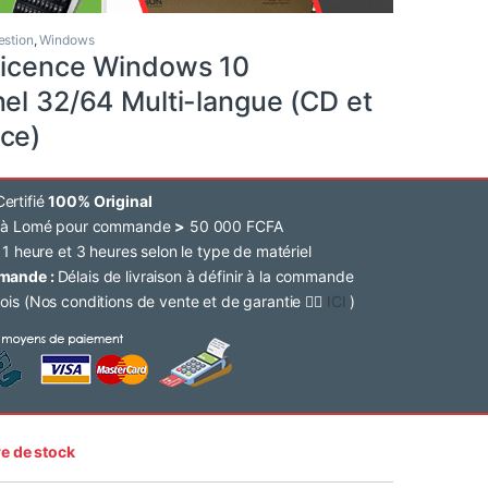
estion
,
Windows
 licence Windows 10
nel 32/64 Multi-langue (CD et
ce)
ertifié
100% Original
e à Lomé pour commande
>
50 000 FCFA
 1 heure et 3 heures selon le type de matériel
mmande :
Délais de livraison à définir à la commande
ois (Nos conditions de vente et de garantie 👉🏽
ICI
)
e de stock