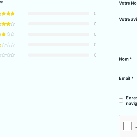
bal
Votre No
0 000 CFA à 2 560 000 CFA
0
Votre av
0
0
0
0
Nom
*
Email
*
Enreg
navi