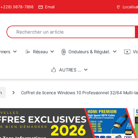
(+228) 9878-7898
Email
Localisa
Search for:
en
nners
Réseau
Onduleurs & Régulat.
Vi
AUTRES …
n
Coffret de licence Windows 10 Professionnel 32/64 Multi-l