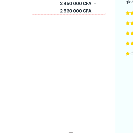
glo
2 450 000
CFA
–
Plage de prix : 2 45
2 560 000
CFA