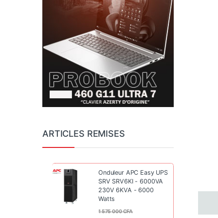
ARTICLES REMISES
Onduleur APC Easy UPS
SRV SRV6KI - 6000VA
230V 6KVA - 6000
Watts
1 575 000
CFA