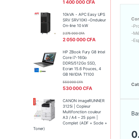
1 400 000
CFA
10kVA - APC Easy UPS
Con
SRV SRV10KI –Onduleur
-Pr
On-line 10 kW
-Mé
2 275 000
CFA
2 050 000
CFA
-Es
HP ZBook Fury G8 Intel
Core i7-16Go
DDR5/512Go SSD,
Ecran 15.6 Pouces, 4
GB NVIDIA T1100
550 000
CFA
Cat
530 000
CFA
CANON imageRUNNER
3125i | Copieur
Multifonction couleur
Bas
A3 / A4 – 25 ppm |
Complet (ADF + Socle +
Toner)
0