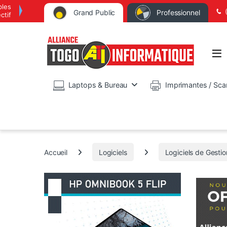
bles
Grand Public
Professionnel
ctif
Op
Laptops & Bureau
Imprimantes / Sca
Accueil
Logiciels
Logiciels de Gestio