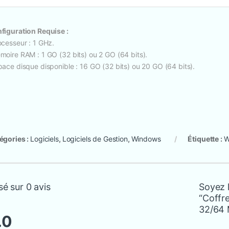
figuration Requise :
ocesseur : 1 GHz.
moire RAM : 1 GO (32 bits) ou 2 GO (64 bits).
pace disque disponible : 16 GO (32 bits) ou 20 GO (64 bits).
égories :
Logiciels
,
Logiciels de Gestion
,
Windows
Étiquette :
W
é sur 0 avis
Soyez l
“Coffr
32/64 
.0