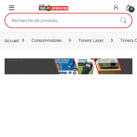
Open
0
Recherche pour :
Accueil
Consommables
Toners Laser
Toners 