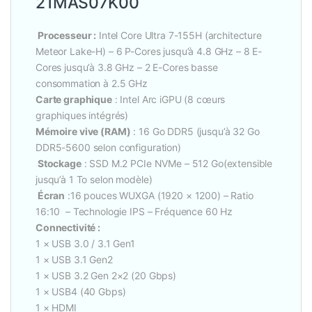
21MAS07K00
Processeur :
Intel Core Ultra 7-155H (architecture
Meteor Lake-H) – 6 P-Cores jusqu’à 4.8 GHz – 8 E-
Cores jusqu’à 3.8 GHz – 2 E-Cores basse
consommation à 2.5 GHz
Carte graphique
: Intel Arc iGPU (8 cœurs
graphiques intégrés)
Mémoire vive (RAM)
: 16 Go DDR5 (jusqu’à 32 Go
DDR5-5600 selon configuration)
Stockage
: SSD M.2 PCIe NVMe – 512 Go(extensible
jusqu’à 1 To selon modèle)
Écran
:16 pouces WUXGA (1920 × 1200) – Ratio
16:10 – Technologie IPS – Fréquence 60 Hz
Connectivité :
1 × USB 3.0 / 3.1 Gen1
1 × USB 3.1 Gen2
1 × USB 3.2 Gen 2×2 (20 Gbps)
1 × USB4 (40 Gbps)
1 × HDMI