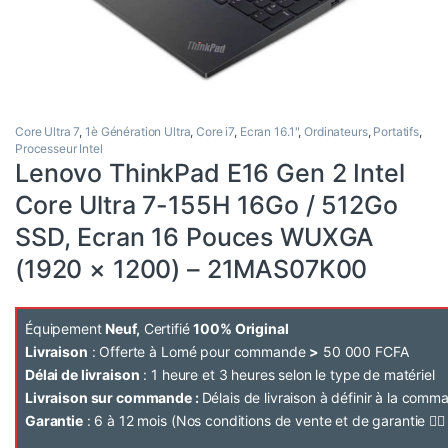
Core Ultra 7
,
1è Génération Ultra
,
Core i7
,
Ecran 16.1"
,
Ordinateurs
,
Portatifs
,
Processeur Intel
Lenovo ThinkPad E16 Gen 2 Intel
Core Ultra 7-155H 16Go / 512Go
SSD, Ecran 16 Pouces WUXGA
(1920 × 1200) – 21MAS07K00
Équipement
Neuf,
Certifié
100% Original
Livraison
: Offerte à Lomé pour commande
>
50 000 FCFA
Délai de livraison
: 1 heure et 3 heures selon le type de matériel
Livraison sur commande :
Délais de livraison à définir à la com
Garantie
: 6 à 12 mois (Nos conditions de vente et de garantie 👉