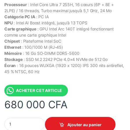
Processeur
: Intel Core Ultra 7 255H, 16 cœurs (6P + 8E +
2LPE) / 16 threads, Turbo maximal jusqu’à 5,1 GHz, 24 Mo
Catégorie PC IA
: PC IA
NPU
: Intel AI Boost intégré, jusqu’à 13 TOPS
Carte graphique
: GPU Intel Arc 140T intégré fonctionnant
comme une carte graphique Intel
Chipset
: Plateforme Intel SoC
Ethernet
: 100/1000 M (RJ-45)
Mémoire
: 16 Go SO-DIMM DDR5-5600
Stockage
: SSD M.2 2242 PCIe 4.0×4 NVMe de 512 Go
Écran
: 16 pouces WUXGA (1920 x 1200) IPS 300 nits antireflet,
45 % NTSC, 60 Hz
ACHETER CET ARTICLE
680 000
CFA
Lenovo ThinkBook 16 G8 IAL Intel Core Ultra 7 255H 16Go DDR5
Ajouter au panier