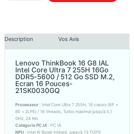
Description
Vos Avis
Lenovo ThinkBook 16 G8 IAL
Intel Core Ultra 7 255H 16Go
DDR5-5600 / 512 Go SSD M.2,
Ecran 16 Pouces-
21SK0030GQ
Processeur
: Intel Core Ultra 7 255H, 16 cœurs (6P +
8E + 2LPE) / 16 threads, Turbo maximal jusqu’à 5,1
GHz, 24 Mo
Catégorie PC IA
: PC IA
NPU
: Intel AI Boost intégré, jusqu’à 13 TOPS