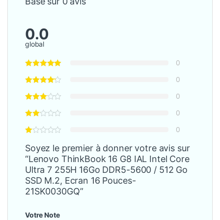
Basé sur 0 avis
0.0
global
0
0
0
0
0
Soyez le premier à donner votre avis sur
“Lenovo ThinkBook 16 G8 IAL Intel Core
Ultra 7 255H 16Go DDR5-5600 / 512 Go
SSD M.2, Ecran 16 Pouces-
21SK0030GQ”
Votre Note