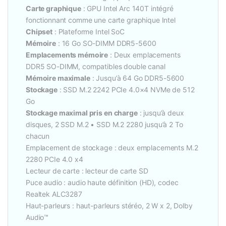
Carte graphique
: GPU Intel Arc 140T intégré
fonctionnant comme une carte graphique Intel
Chipset
: Plateforme Intel SoC
Mémoire
: 16 Go SO-DIMM DDR5-5600
Emplacements mémoire
: Deux emplacements
DDR5 SO-DIMM, compatibles double canal
Mémoire maximale
: Jusqu’à 64 Go DDR5-5600
Stockage
: SSD M.2 2242 PCIe 4.0×4 NVMe de 512
Go
Stockage maximal pris en charge
: jusqu’à deux
disques, 2 SSD M.2 • SSD M.2 2280 jusqu’à 2 To
chacun
Emplacement de stockage : deux emplacements M.2
2280 PCIe 4.0 x4
Lecteur de carte : lecteur de carte SD
Puce audio : audio haute définition (HD), codec
Realtek ALC3287
Haut-parleurs : haut-parleurs stéréo, 2 W x 2, Dolby
Audio™