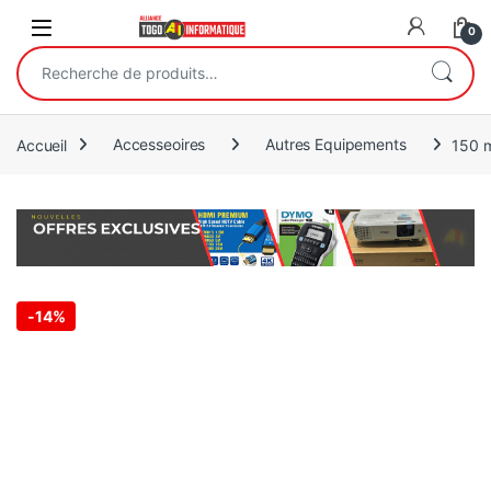
Open
0
Recherche pour :
Accueil
Accesseoires
Autres Equipements
150 m
-
14%