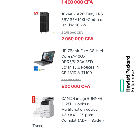
1 400 000
CFA
10kVA - APC Easy UPS
SRV SRV10KI –Onduleur
On-line 10 kW
2 275 000
CFA
2 050 000
CFA
HP ZBook Fury G8 Intel
Core i7-16Go
DDR5/512Go SSD,
Ecran 15.6 Pouces, 4
GB NVIDIA T1100
550 000
CFA
530 000
CFA
CANON imageRUNNER
3125i | Copieur
Multifonction couleur
A3 / A4 – 25 ppm |
Complet (ADF + Socle +
Toner)