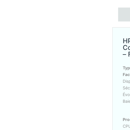
HP
Co
– 
Typ
Fac
Dis
Séc
Évol
Baie
Pro
CPU