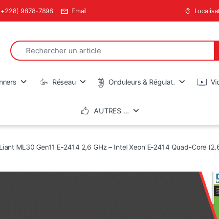
(+228) 9878-7898
Email
Localisa
Search for:
en
nners
Réseau
Onduleurs & Régulat.
Vi
AUTRES …
Liant ML30 Gen11 E-2414 2,6 GHz – Intel Xeon E-2414 Quad-Core (2