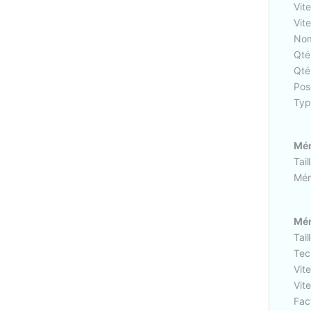
Vit
Vit
Nom
Qté
Qté
Poss
Typ
Mém
Tail
Mém
Mém
Tail
Tec
Vit
Vit
Fac