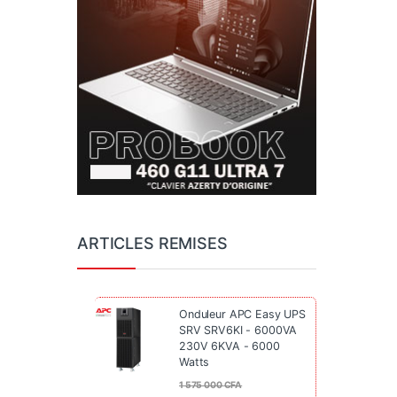
ARTICLES REMISES
Onduleur APC Easy UPS
SRV SRV6KI - 6000VA
230V 6KVA - 6000
Watts
1 575 000
CFA