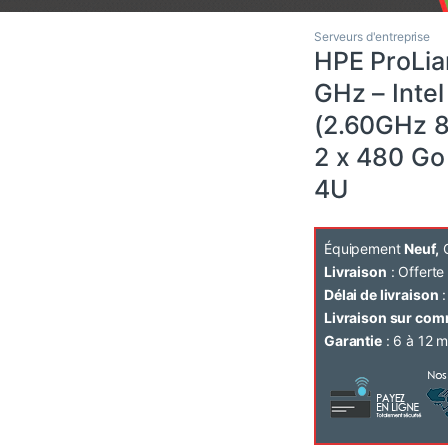
Serveurs d'entreprise
HPE ProLia
GHz – Inte
(2.60GHz 
2 x 480 Go
4U
Équipement
Neuf,
C
Livraison
: Offert
Délai de livraison
:
Livraison sur co
Garantie
: 6 à 12 m