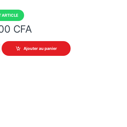
 ARTICLE
000
CFA
Gen11 E-2414 2,6 GHz - Intel Xeon E-2414 Quad-Core (2.60GHz 8MB
Ajouter au panier