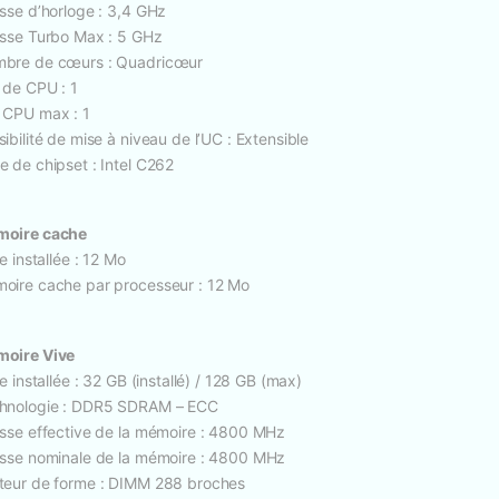
esse d’horloge : 3,4 GHz
esse Turbo Max : 5 GHz
bre de cœurs : Quadricœur
 de CPU : 1
 CPU max : 1
ibilité de mise à niveau de l’UC : Extensible
e de chipset : Intel C262
oire cache
le installée : 12 Mo
oire cache par processeur : 12 Mo
oire Vive
le installée : 32 GB (installé) / 128 GB (max)
hnologie : DDR5 SDRAM – ECC
esse effective de la mémoire : 4800 MHz
esse nominale de la mémoire : 4800 MHz
teur de forme : DIMM 288 broches