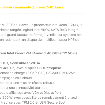
ible sur commande (Livré en 7-10 Jours)
t ML30 Gen11 avec un processeur Intel Xeon E-2414, 2
imple rangée, logiciel Intel VROC SATA RAID intégré,
eur à grand facteur de forme, 1 ventilateur système non
on redondant, un disque dur multifournisseur HPE de
œur Intel Xeon E-2434 avec 3,40 GHz et 12 Mo de
ECC, extensible à 128 Go
 x 480 Go) avec disques
SSD Entreprise
renant en charge 12 Gb/s SAS, SATA/600 et NVMe
 remplaçables à chaud
rnet pour une mise en réseau robuste
l pour une connectivité étendue
ouble affichage avec VGA et DisplayPort
 de 500 W avec possibilité de remplacement à chaud
ntreprise avec TPM 2.0 et UEFI Secure Boot