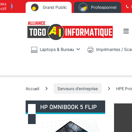
bles
Grand Public
Professionnel
ctif
Op
Laptops & Bureau
Imprimantes / Sca
Accueil
Serveurs d'entreprise
HPE Pro