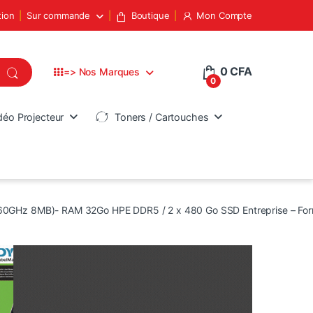
tion
Sur commande
Boutique
Mon Compte
0
CFA
=> Nos Marques
0
déo Projecteur
Toners / Cartouches
.60GHz 8MB)- RAM 32Go HPE DDR5 / 2 x 480 Go SSD Entreprise – For