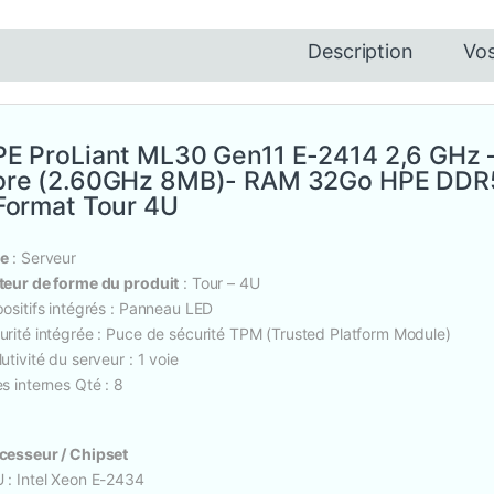
Description
Vos
E ProLiant ML30 Gen11 E-2414 2,6 GHz –
re (2.60GHz 8MB)- RAM 32Go HPE DDR5 
Format Tour 4U
e
: Serveur
teur de forme du produit
: Tour – 4U
positifs intégrés : Panneau LED
urité intégrée : Puce de sécurité TPM (Trusted Platform Module)
utivité du serveur : 1 voie
s internes Qté : 8
cesseur / Chipset
 : Intel Xeon E-2434