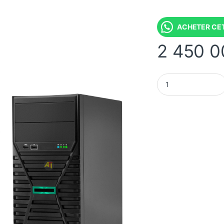
ACHETER CET
2 450 
HPE ProLiant ML30 