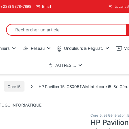
(+228) 9878-7898
Email
Localisa
Search for:
en
nners
Réseau
Onduleurs & Régulat.
Vi
AUTRES …
Core i5
HP Pavilion 15-CS0051WM Intel core i5, 8è Gén
Core i5
,
8è Génération
,
E
HP Pavilio