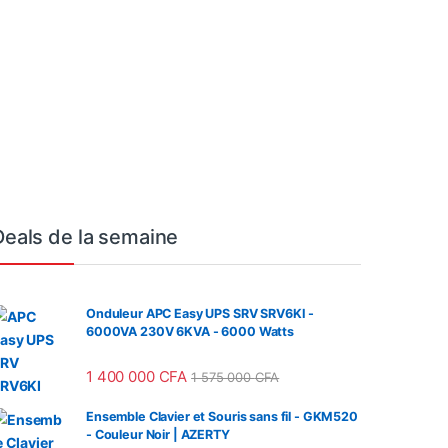
3200 Mhz/512Go
Pouces FHD IPS Tactile
000
CFA
me, Ecran 15.6
410 000
CFA
 FHD IPS 144Hz –
 GeForce RTX 4050
PU
Deals de la semaine
Onduleur APC Easy UPS SRV SRV6KI -
6000VA 230V 6KVA - 6000 Watts
1 400 000
CFA
1 575 000
CFA
Ensemble Clavier et Souris sans fil - GKM520
- Couleur Noir | AZERTY