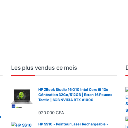
, Ecran 14 Pouces 2K
Ecran 15.6″ LED Full HD
DDR4 
%
430 000
CFA
580 
20 × 1200)
Wi-Fi AC/Bluetooth
SSD NV
0 000
CFA
450
Webcam
Pouces
CFA
NVIDIA
6GB G
Les plus vendus ce mois
HP ZBook Studio 16 G10 Intel Core i9 13è
Génération 32Go/512GB | Ecran 16 Pouces
Tactile | 6GB NVIDIA RTX A1000
920 000
CFA
m
HP SS10 - Pointeur Laser Rechargeable -