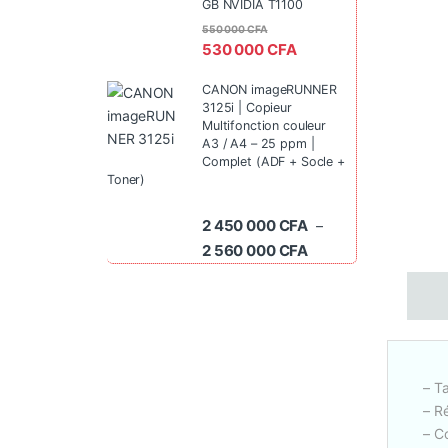
GB NVIDIA T1100
550 000
CFA
530 000
CFA
CANON imageRUNNER
3125i | Copieur
Multifonction couleur
A3 / A4 – 25 ppm |
Complet (ADF + Socle +
Toner)
2 450 000
CFA
–
Plage de prix : 2 45
2 560 000
CFA
– Ta
– R
– C