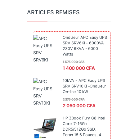
ARTICLES REMISES
Onduleur APC Easy UPS
SRV SRV6KI - 6000VA
230V 6KVA - 6000
Watts
1 575 000
CFA
1 400 000
CFA
10kVA - APC Easy UPS
SRV SRV10KI –Onduleur
On-line 10 kW
2 275 000
CFA
2 050 000
CFA
HP ZBook Fury G8 Intel
Core i7-16Go
DDR5/512Go SSD,
Ecran 15.6 Pouces, 4