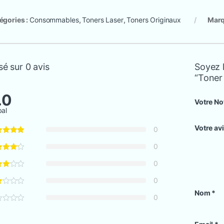
égories :
Consommables
,
Toners Laser
,
Toners Originaux
Marq
é sur 0 avis
Soyez l
“Toner
.0
Votre No
bal
Votre av
0
0
0
0
Nom
*
0