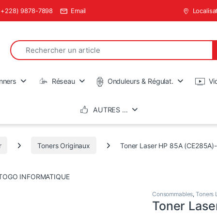
(+228) 9878-7898
Email
Localisa
Search for:
en
nners
Réseau
Onduleurs & Régulat.
Vi
AUTRES …
r
Toners Originaux
Toner Laser HP 85A (CE285A)-
Consommables
,
Toners 
Toner Lase