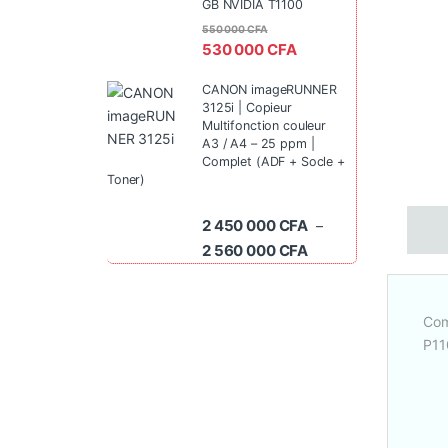
GB NVIDIA T1100
550 000
CFA
530 000
CFA
CANON imageRUNNER
3125i | Copieur
Multifonction couleur
A3 / A4 – 25 ppm |
Complet (ADF + Socle +
Toner)
2 450 000
CFA
–
Plage de prix : 2 45
2 560 000
CFA
Com
P11