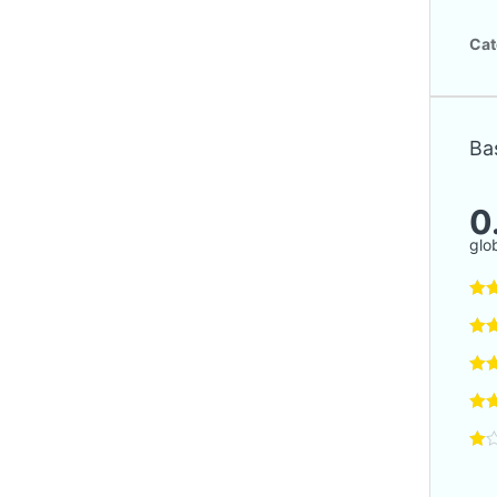
Cat
Bas
0
glo