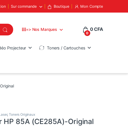
tion
Sur commande
Boutique
Mon Compte
0
CFA
=> Nos Marques
0
déo Projecteur
Toners / Cartouches
Original
Laser
,
Toners Originaux
r HP 85A (CE285A)-Original