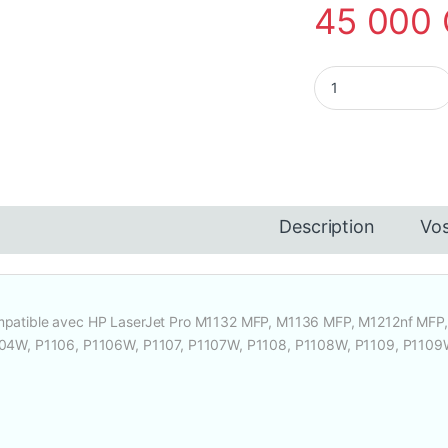
45 000
Toner Laser HP 85A
Description
Vos
0 000 CFA à 2 560 000 CFA
patible avec HP LaserJet Pro M1132 MFP, M1136 MFP, M1212nf MFP,
04W, P1106, P1106W, P1107, P1107W, P1108, P1108W, P1109, P110