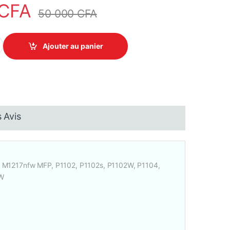
CFA
50 000
CFA
 (CE285A)-Original quantity
Ajouter au panier
 Avis
 M1217nfw MFP, P1102, P1102s, P1102W, P1104,
9W