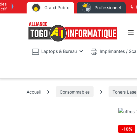
bles
Grand Public
Professionnel
ctif
Op
Laptops & Bureau
Imprimantes / Sca
Accueil
Consommables
Toners Lase
-
10%