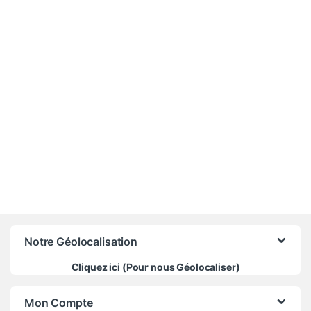
-
11%
275 000
CFA
310 000
CFA
Notre Géolocalisation
Cliquez ici (Pour nous Géolocaliser)
Mon Compte