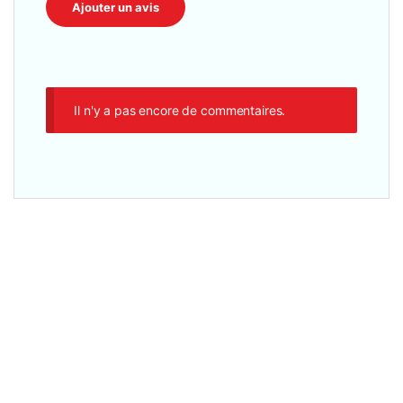
Il n'y a pas encore de commentaires.
Adaptateur
,
Accesseoires
,
Autres accessoires
,
Autres Equipements
Hub USB 3.0 Ultra-Slim 7 Ports – Connectivité Portable
Haute Vitesse