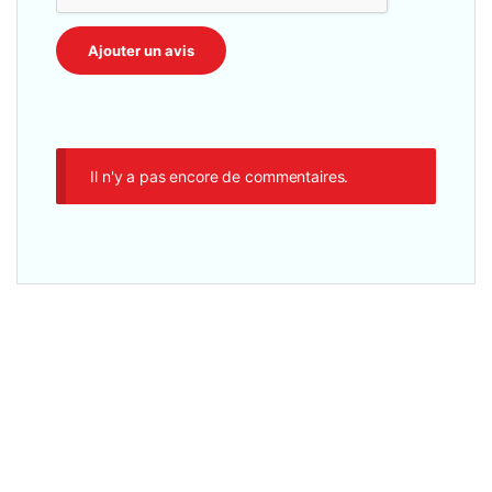
Il n'y a pas encore de commentaires.
Adaptateur
,
Accesseoires
,
Autres accessoires
,
Autres Equipements
Hub USB 3.0 Ultra-Slim 7 Ports – Connectivité Portable
Haute Vitesse