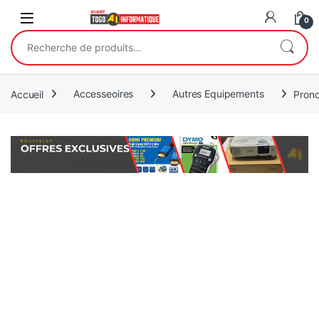
Open
0
Recherche pour :
Accueil
Accesseoires
Autres Equipements
Prono