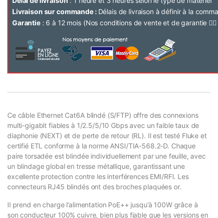
Délai de livraison
: 1 heure et 3 heures selon le type de matériel
Livraison sur commande :
Délais de livraison à définir à la com
Garantie
: 6 à 12 mois (Nos conditions de vente et de garantie 👉
Ce câble Ethernet Cat6A blindé (S/FTP) offre des connexions
multi-gigabit fiables à 1/2.5/5/10 Gbps avec un faible taux de
diaphonie (NEXT) et de perte de retour (RL). Il est testé Fluke et
certifié ETL conforme à la norme ANSI/TIA-568.2-D. Chaque
paire torsadée est blindée individuellement par une feuille, avec
un blindage global en tresse métallique, garantissant une
excellente protection contre les interférences EMI/RFI. Les
connecteurs RJ45 blindés ont des broches plaquées or.
Il prend en charge l’alimentation PoE++ jusqu’à 100W grâce à
son conducteur 100% cuivre, bien plus fiable que les versions en