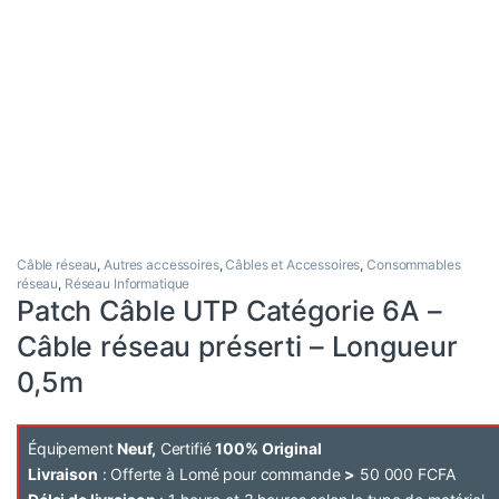
Câble réseau
,
Autres accessoires
,
Câbles et Accessoires
,
Consommables
réseau
,
Réseau Informatique
Patch Câble UTP Catégorie 6A –
Câble réseau préserti – Longueur
0,5m
Équipement
Neuf,
Certifié
100% Original
Livraison
: Offerte à Lomé pour commande
>
50 000 FCFA