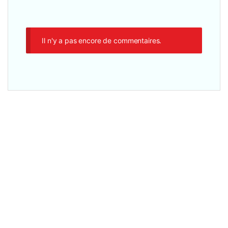
Il n'y a pas encore de commentaires.
Claviers et Souris
,
Accesseoires
,
Autres accessoires
,
Clavier Filaire
HP KM558 – Ensemble Clavier Souris filaire Gaming RGB