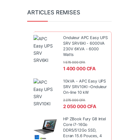
ARTICLES REMISES
Onduleur APC Easy UPS
SRV SRV6KI - 6000VA
230V 6KVA - 6000
Watts
1 575 000
CFA
1 400 000
CFA
10kVA - APC Easy UPS
SRV SRV10KI –Onduleur
On-line 10 kW
2 275 000
CFA
2 050 000
CFA
HP ZBook Fury G8 Intel
Core i7-16Go
DDR5/512Go SSD,
Ecran 15.6 Pouces, 4