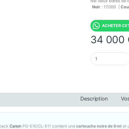
NB: deux boites de 
Noir
: 17.000 |
Cou
ACHETER CET
34 000
Pack Canon PG-510 /
0 000 CFA à 2 560 000 CFA
Description
Vos
pack
Canon
PG-510/CL-511 contient une
cartouche noire de 9 ml
et 