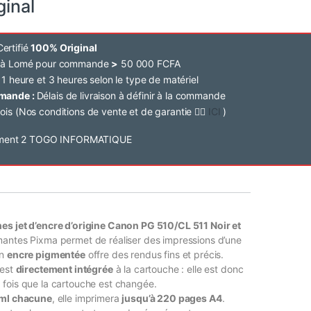
ginal
ertifié
100% Original
e à Lomé pour commande
>
50 000 FCFA
 1 heure et 3 heures selon le type de matériel
mmande :
Délais de livraison à définir à la commande
ois (Nos conditions de vente et de garantie 👉🏽
ICI
)
es jet d’encre d’origine Canon PG 510/CL 511 Noir et
antes Pixma permet de réaliser des impressions d’une
on
encre pigmentée
offre des rendus fins et précis.
 est
directement intégrée
à la cartouche : elle est donc
fois que la cartouche est changée.
 ml chacune
, elle imprimera
jusqu’à 220 pages A4
.