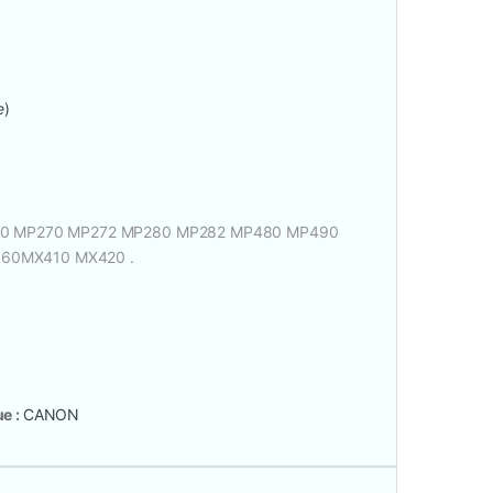
e
)
260 MP270 MP272 MP280 MP282 MP480 MP490
60MX410 MX420 .
e :
CANON