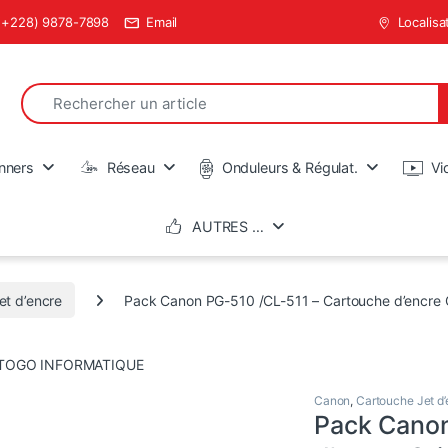
(+228) 9878-7898
Email
Localisa
Search for:
en
nners
Réseau
Onduleurs & Régulat.
Vi
AUTRES …
et d’encre
Pack Canon PG-510 /CL-511 – Cartouche d’encre O
Canon
,
Cartouche Jet d’
Pack Canon