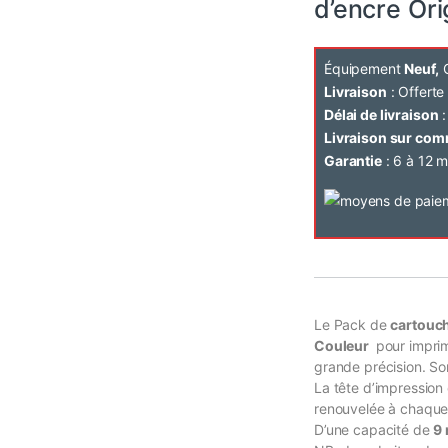
d’encre Ori
Équipement
Neuf,
C
Livraison
: Offert
Délai de livraison
:
Livraison sur co
Garantie
: 6 à 12 m
Le Pack de
cartouch
Couleur
pour imprim
grande précision. S
La tête d’impression
renouvelée à chaque 
D’une capacité de
9