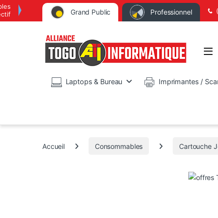
bles
Grand Public
Professionnel
ctif
Op
Laptops & Bureau
Imprimantes / Sca
Accueil
Consommables
Cartouche J