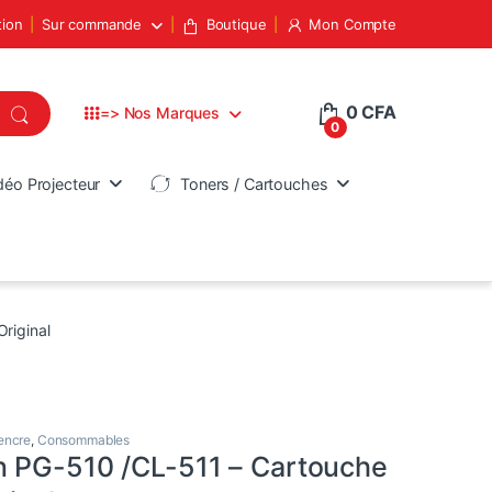
tion
Sur commande
Boutique
Mon Compte
0
CFA
=> Nos Marques
0
déo Projecteur
Toners / Cartouches
riginal
encre
,
Consommables
 PG-510 /CL-511 – Cartouche