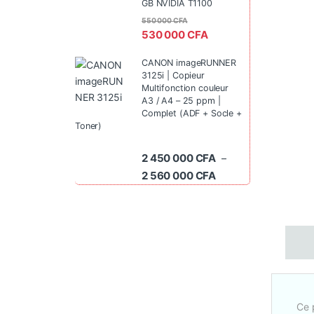
GB NVIDIA T1100
550 000
CFA
530 000
CFA
CANON imageRUNNER
3125i | Copieur
Multifonction couleur
A3 / A4 – 25 ppm |
Complet (ADF + Socle +
Toner)
2 450 000
CFA
–
Plage de prix : 2 45
2 560 000
CFA
Ce 