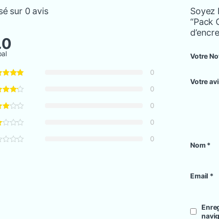
é sur 0 avis
Soyez l
“Pack 
d’encre
.0
bal
Votre No
0
Votre av
0
0
0
0
Nom
*
Email
*
Enreg
navi