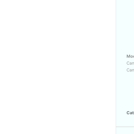
Mod
Can
Can
Cat