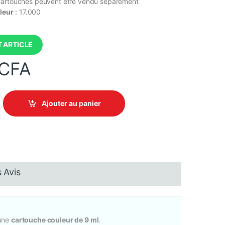
cartouches peuvent etre vendu séparément
leur
: 17.000
 ARTICLE
CFA
CL-511 - Cartouche d'encre Original quantity
Ajouter au panier
 Avis
une
cartouche couleur de 9 ml
.